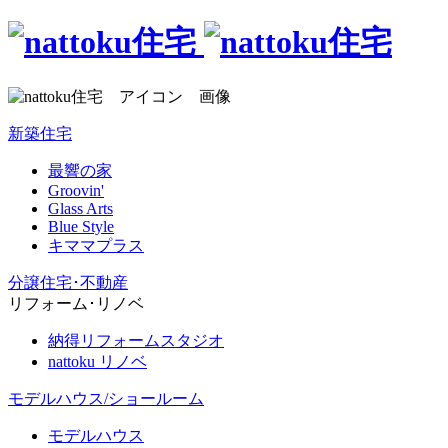
新築住宅
最響の家
Groovin'
Glass Arts
Blue Style
キママプラス
分譲住宅･不動産
リフォーム･リノベ
納得リフォームスタジオ
nattoku リノベ
モデルハウス/ショールーム
モデルハウス