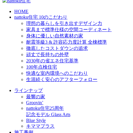
HOME
nattoku住宅 10のこだわり
理想の暮らしを引き出すデザイン力
家具まで標準仕様の空間コーディネート
身体に優しい自然素材の家
耐震等級3 & 許容応力度計算 全棟標準
徹底したコストダウンの追求
頑丈で長持ちの外壁
2030年の省エネ住宅基準
100年点検住宅
快適な室内環境へのこだわり
生涯続く安心のアフターフォロー
ラインナップ
最響の家
Groovin’
nattoku住宅25周年
記念モデル Glass Arts
Blue Style
キママプラス
施工事例