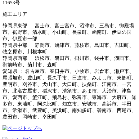
11653号
施工エリア
静岡県東部 ： 富士市、富士宮市、沼津市、三島市、御殿場
市、裾野市、清水町、小山町、長泉町、函南町、伊豆の国
市、伊豆市一部
静岡県中部 ： 静岡市、焼津市、藤枝市、島田市、吉田町、
牧之原市、川根本町
静岡県西部 ： 浜松市、磐田市、掛川市、袋井市、湖西市、
御前崎市、菊川市、森町
愛知県 ： 名古屋市、春日井市、小牧市、岩倉市、瀬戸市、
尾張旭市、豊山町、長久手市、日進市、みよし市、東郷町、
豊明市、刈谷市、犬山市、大口町、扶桑町、江南市、一宮
市、北名古屋市、稲沢市、清須市、あま市、大治市、津島
市、愛西市、蟹江町、飛島村、弥富市、東海市、大府市、知
多市、東浦町、阿久比町、知立市、安城市、高浜市、半田
市、常滑市、武豊町、美浜町、南知多町、碧南市、西尾市、
豊田市、岡崎市、幸田町