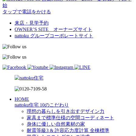
始
タップで電話をかける
来店・見学予約
OWNER’S SITE オーナーズサイト
nattoku
グループコーポレートサイト
HOME
nattoku住宅 10のこだわり
理想の暮らしを引き出すデザイン力
家具まで標準仕様の空間コーディネート
身体に優しい自然素材の家
耐震等級3 & 許容応力度計算 全棟標準