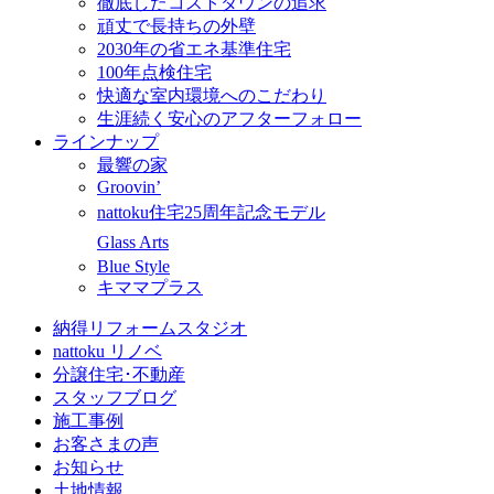
徹底したコストダウンの追求
頑丈で長持ちの外壁
2030年の省エネ基準住宅
100年点検住宅
快適な室内環境へのこだわり
生涯続く安心のアフターフォロー
ラインナップ
最響の家
Groovin’
nattoku住宅25周年記念モデル
Glass Arts
Blue Style
キママプラス
納得リフォームスタジオ
nattoku リノベ
分譲住宅･不動産
スタッフブログ
施工事例
お客さまの声
お知らせ
土地情報