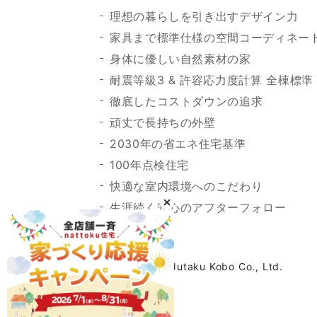
理想の暮らしを引き出すデザイン力
家具まで標準仕様の空間コーディネー
身体に優しい自然素材の家
耐震等級3 & 許容応力度計算 全棟標準
徹底したコストダウンの追求
頑丈で長持ちの外壁
2030年の省エネ住宅基準
100年点検住宅
快適な室内環境へのこだわり
生涯続く安心のアフターフォロー
©2023 Nattoku Jutaku Kobo Co., Ltd.