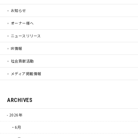
お知らせ
営業時間／10:00～20:00 定休日／年末年始
オーナー様へ
タップで電話をかける
ニュースリリース
IR情報
来店・見学予約
社会貢献活動
メディア掲載情報
OWNER’S SITE オーナーズサイト
ARCHIVES
nattoku
グループコーポレートサイト
2026年
・6月
nattoku住宅 10のこだわり