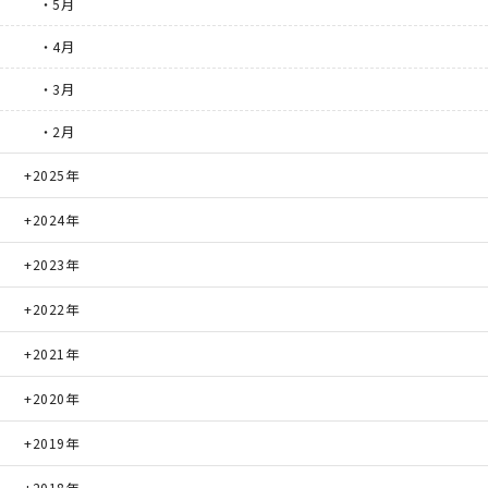
・5月
・4月
理想の暮らしを引き出すデザイン力
・3月
家具まで標準仕様の空間コーディネート
・2月
2025年
身体に優しい自然素材の家
2024年
耐震等級3 & 許容応力度計算 全棟標準
2023年
徹底したコストダウンの追求
2022年
頑丈で長持ちの外壁
2021年
2020年
2030年の省エネ基準住宅
2019年
100年点検住宅
2018年