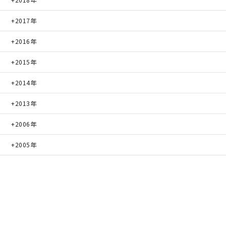
快適な室内環境へのこだわり
2017年
2016年
生涯続く安心のアフターフォロー
2015年
2014年
ラインナップ
2013年
最響の家
2006年
2005年
Groovin’
nattoku住宅25周年記念モデル
Glass Arts
Blue Style