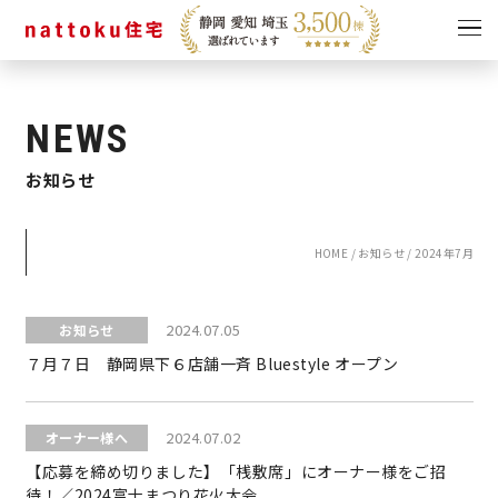
イベント
キャンペーン
NEWS
見学会
情報
お知らせ
ショールーム
資料請求
モデルハウス
HOME
/
お知らせ
/
2024年7月
スタッフブログ
2024.07.05
お知らせ
７月７日 静岡県下６店舗一斉 Bluestyle オープン
2024.07.02
オーナー様へ
【応募を締め切りました】「桟敷席」にオーナー様をご招
待！／2024富士まつり花火大会