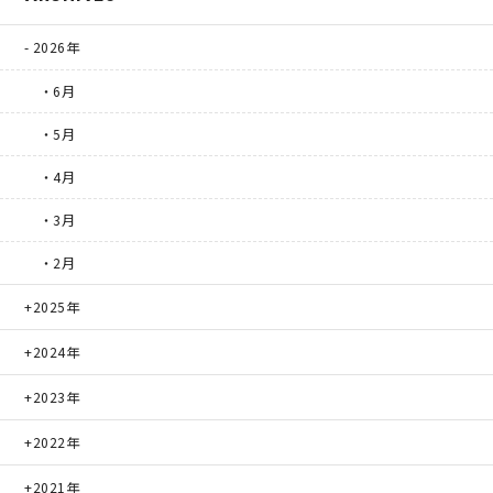
2026年
理想の暮らしを引き出すデザイン力
・6月
家具まで標準仕様の空間コーディネート
・5月
・4月
身体に優しい自然素材の家
・3月
耐震等級3 & 許容応力度計算 全棟標準
・2月
徹底したコストダウンの追求
2025年
2024年
頑丈で長持ちの外壁
2023年
2030年の省エネ基準住宅
2022年
100年点検住宅
2021年