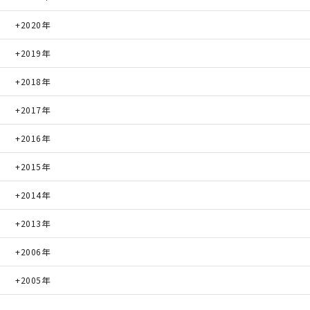
2020年
快適な室内環境へのこだわり
2019年
生涯続く安心のアフターフォロー
2018年
2017年
ラインナップ
2016年
2015年
最響の家
2014年
Groovin’
2013年
nattoku住宅25周年記念モデル
2006年
Glass Arts
2005年
Blue Style