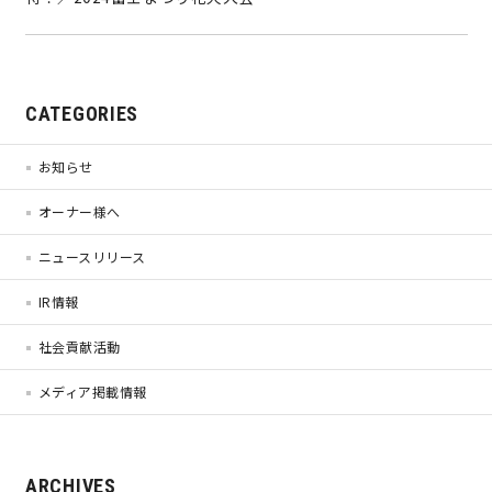
営業時間／10:00～20:00 定休日／年末年始
タップで電話をかける
CATEGORIES
お知らせ
来店・見学予約
オーナー様へ
ニュースリリース
OWNER’S SITE オーナーズサイト
IR情報
社会貢献活動
nattoku
グループコーポレートサイト
メディア掲載情報
nattoku住宅 10のこだわり
ARCHIVES