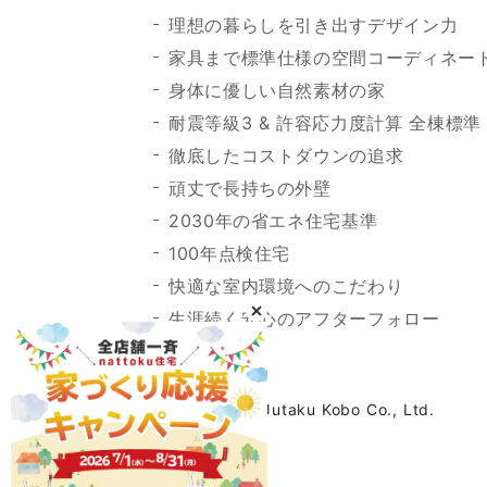
理想の暮らしを引き出すデザイン力
家具まで標準仕様の空間コーディネー
身体に優しい自然素材の家
耐震等級3 & 許容応力度計算 全棟標準
徹底したコストダウンの追求
頑丈で長持ちの外壁
2030年の省エネ住宅基準
100年点検住宅
快適な室内環境へのこだわり
生涯続く安心のアフターフォロー
©2023 Nattoku Jutaku Kobo Co., Ltd.