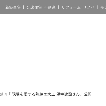
新築住宅
分譲住宅･不動産
リフォーム･リノベ
モ
 vol.4「 現場を愛する熟練の大工 望幸建設さん」公開