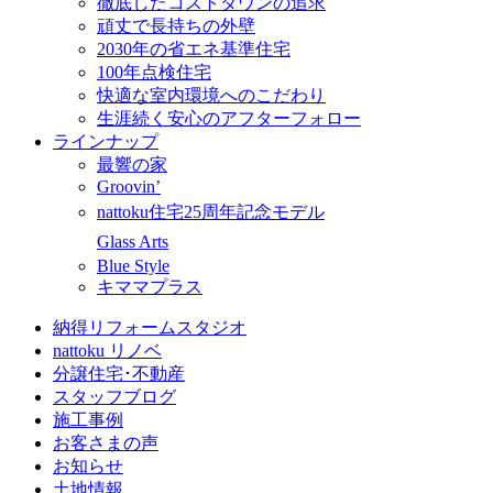
徹底したコストダウンの追求
頑丈で長持ちの外壁
2030年の省エネ基準住宅
100年点検住宅
快適な室内環境へのこだわり
生涯続く安心のアフターフォロー
ラインナップ
最響の家
Groovin’
nattoku住宅25周年記念モデル
Glass Arts
Blue Style
キママプラス
納得リフォームスタジオ
nattoku リノベ
分譲住宅･不動産
スタッフブログ
施工事例
お客さまの声
お知らせ
土地情報