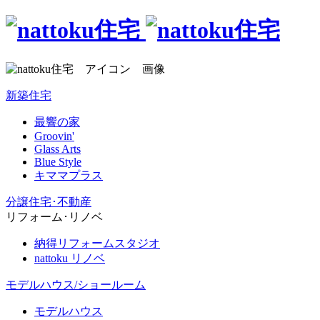
新築住宅
最響の家
Groovin'
Glass Arts
Blue Style
キママプラス
分譲住宅･不動産
リフォーム･リノベ
納得リフォームスタジオ
nattoku リノベ
モデルハウス/ショールーム
モデルハウス