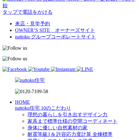
始
タップで電話をかける
来店・見学予約
OWNER’S SITE オーナーズサイト
nattoku
グループコーポレートサイト
HOME
nattoku住宅 10のこだわり
理想の暮らしを引き出すデザイン力
家具まで標準仕様の空間コーディネート
身体に優しい自然素材の家
耐震等級3 & 許容応力度計算 全棟標準