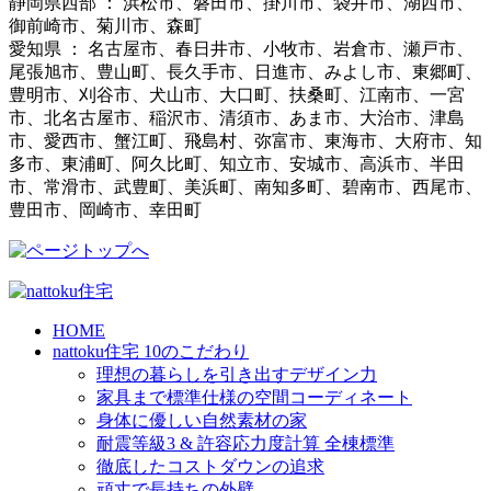
静岡県西部 ： 浜松市、磐田市、掛川市、袋井市、湖西市、
御前崎市、菊川市、森町
愛知県 ： 名古屋市、春日井市、小牧市、岩倉市、瀬戸市、
尾張旭市、豊山町、長久手市、日進市、みよし市、東郷町、
豊明市、刈谷市、犬山市、大口町、扶桑町、江南市、一宮
市、北名古屋市、稲沢市、清須市、あま市、大治市、津島
市、愛西市、蟹江町、飛島村、弥富市、東海市、大府市、知
多市、東浦町、阿久比町、知立市、安城市、高浜市、半田
市、常滑市、武豊町、美浜町、南知多町、碧南市、西尾市、
豊田市、岡崎市、幸田町
HOME
nattoku住宅 10のこだわり
理想の暮らしを引き出すデザイン力
家具まで標準仕様の空間コーディネート
身体に優しい自然素材の家
耐震等級3 & 許容応力度計算 全棟標準
徹底したコストダウンの追求
頑丈で長持ちの外壁