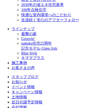
2030年の省エネ住宅基準
100年点検住宅
快適な室内環境へのこだわり
生涯続く安心のアフターフォロー
ラインナップ
最響の家
Groovin’
nattoku住宅25周年
記念モデル Glass Arts
Blue Style
キママプラス
施工事例
お客さまの声
スタッフブログ
お知らせ
イベント情報
キャンペーン情報
土地情報
近日分譲予定情報
会社情報