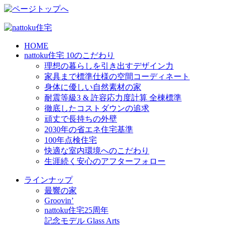
HOME
nattoku住宅 10のこだわり
理想の暮らしを引き出すデザイン力
家具まで標準仕様の空間コーディネート
身体に優しい自然素材の家
耐震等級3 & 許容応力度計算 全棟標準
徹底したコストダウンの追求
頑丈で長持ちの外壁
2030年の省エネ住宅基準
100年点検住宅
快適な室内環境へのこだわり
生涯続く安心のアフターフォロー
ラインナップ
最響の家
Groovin’
nattoku住宅25周年
記念モデル Glass Arts