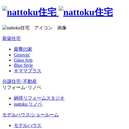
新築住宅
最響の家
Groovin'
Glass Arts
Blue Style
キママプラス
分譲住宅･不動産
リフォーム･リノベ
納得リフォームスタジオ
nattoku リノベ
モデルハウス/ショールーム
モデルハウス