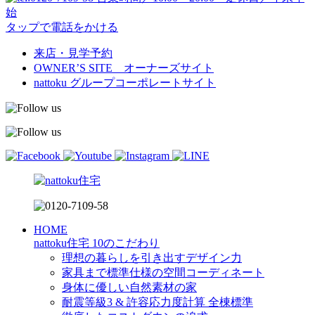
始
タップで電話をかける
来店・見学予約
OWNER’S SITE オーナーズサイト
nattoku
グループコーポレートサイト
HOME
nattoku住宅 10のこだわり
理想の暮らしを引き出すデザイン力
家具まで標準仕様の空間コーディネート
身体に優しい自然素材の家
耐震等級3 & 許容応力度計算 全棟標準