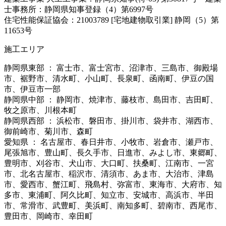
士事務所：静岡県知事登録（4）第6997号
住宅性能保証協会：21003789 [宅地建物取引業] 静岡（5）第
11653号
施工エリア
静岡県東部 ： 富士市、富士宮市、沼津市、三島市、御殿場
市、裾野市、清水町、小山町、長泉町、函南町、伊豆の国
市、伊豆市一部
静岡県中部 ： 静岡市、焼津市、藤枝市、島田市、吉田町、
牧之原市、川根本町
静岡県西部 ： 浜松市、磐田市、掛川市、袋井市、湖西市、
御前崎市、菊川市、森町
愛知県 ： 名古屋市、春日井市、小牧市、岩倉市、瀬戸市、
尾張旭市、豊山町、長久手市、日進市、みよし市、東郷町、
豊明市、刈谷市、犬山市、大口町、扶桑町、江南市、一宮
市、北名古屋市、稲沢市、清須市、あま市、大治市、津島
市、愛西市、蟹江町、飛島村、弥富市、東海市、大府市、知
多市、東浦町、阿久比町、知立市、安城市、高浜市、半田
市、常滑市、武豊町、美浜町、南知多町、碧南市、西尾市、
豊田市、岡崎市、幸田町