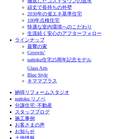
徹底したコストダウンの追求
頑丈で長持ちの外壁
2030年の省エネ基準住宅
100年点検住宅
快適な室内環境へのこだわり
生涯続く安心のアフターフォロー
ラインナップ
最響の家
Groovin’
nattoku住宅25周年記念モデル
Glass Arts
Blue Style
キママプラス
納得リフォームスタジオ
nattoku リノベ
分譲住宅･不動産
スタッフブログ
施工事例
お客さまの声
お知らせ
土地情報