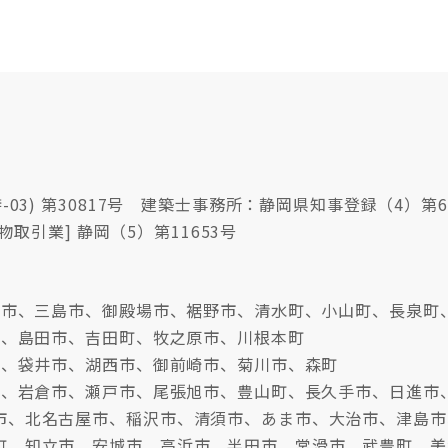
03) 第30817号 建築士事務所：静岡県知事登録（4）第6
物取引業] 静岡（5）第11653号
沼津市、三島市、御殿場市、裾野市、清水町、小山町、長泉町
市、島田市、吉田町、牧之原市、川根本町
市、袋井市、湖西市、御前崎市、菊川市、森町
牧市、岩倉市、瀬戸市、尾張旭市、豊山町、長久手市、日進市
市、北名古屋市、稲沢市、清須市、あま市、大治市、津島市
町、知立市、安城市、高浜市、半田市、常滑市、武豊町、美