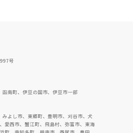
997号
、函南町、伊豆の国市、伊豆市一部
、みよし市、東郷町、豊明市、刈谷市、犬
、愛西市、蟹江町、飛島村、弥富市、東海
浜町、南知多町、碧南市、西尾市、豊田