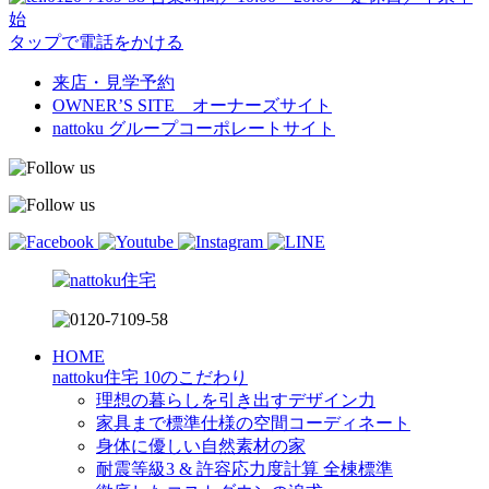
始
タップで電話をかける
来店・見学予約
OWNER’S SITE オーナーズサイト
nattoku
グループコーポレートサイト
HOME
nattoku住宅 10のこだわり
理想の暮らしを引き出すデザイン力
家具まで標準仕様の空間コーディネート
身体に優しい自然素材の家
耐震等級3 & 許容応力度計算 全棟標準