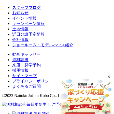
スタッフブログ
お知らせ
イベント情報
キャンペーン情報
土地情報
近日分譲予定情報
会社情報
ショールーム・モデルハウス紹介
動画ギャラリー
資料請求
来店・見学予約
採用情報
サイトマップ
プライバシーポリシー
よくあるご質問
©2023 Nattoku Jutaku Kobo Co., Ltd.
資料請求