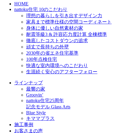
HOME
nattoku住宅 10のこだわり
理想の暮らしを引き出すデザイン力
家具まで標準仕様の空間コーディネート
身体に優しい自然素材の家
耐震等級3 & 許容応力度計算 全棟標準
徹底したコストダウンの追求
頑丈で長持ちの外壁
2030年の省エネ住宅基準
100年点検住宅
快適な室内環境へのこだわり
生涯続く安心のアフターフォロー
ラインナップ
最響の家
Groovin’
nattoku住宅25周年
記念モデル Glass Arts
Blue Style
キママプラス
施工事例
お客さまの声