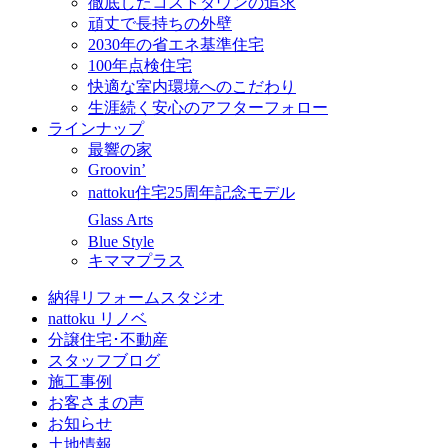
徹底したコストダウンの追求
頑丈で長持ちの外壁
2030年の省エネ基準住宅
100年点検住宅
快適な室内環境へのこだわり
生涯続く安心のアフターフォロー
ラインナップ
最響の家
Groovin’
nattoku住宅25周年記念モデル
Glass Arts
Blue Style
キママプラス
納得リフォームスタジオ
nattoku リノベ
分譲住宅･不動産
スタッフブログ
施工事例
お客さまの声
お知らせ
土地情報