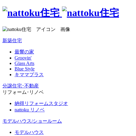
新築住宅
最響の家
Groovin'
Glass Arts
Blue Style
キママプラス
分譲住宅･不動産
リフォーム･リノベ
納得リフォームスタジオ
nattoku リノベ
モデルハウス/ショールーム
モデルハウス