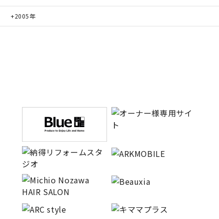
2005年
キママプラス
納得リフォームスタジオ
nattoku リノベ
分譲住宅･不動産
スタッフブログ
施工事例
お客さまの声
お知らせ
土地情報
近日分譲予定情報
会社情報
動画ギャラリー
採用情報