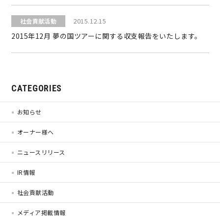
2015.12.15
社会貢献活動
営業時間／10:00～20:00 定休日／年末年始
2015年12月 夢の国ツアーに関する収支報告をいたします。
タップで電話をかける
来店・見学予約
CATEGORIES
お知らせ
OWNER’S SITE オーナーズサイト
オーナー様へ
ニュースリリース
nattoku
グループコーポレートサイト
IR情報
社会貢献活動
nattoku住宅 10のこだわり
メディア掲載情報