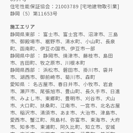
住宅性能保証協会：21003789 [宅地建物取引業]
静岡（5）第11653号
施工エリア
静岡県東部 ： 富士市、富士宮市、沼津市、三島
市、御殿場市、裾野市、清水町、小山町、長泉
町、函南町、伊豆の国市、伊豆市一部
静岡県中部 ： 静岡市、焼津市、藤枝市、島田
市、吉田町、牧之原市、川根本町
静岡県西部 ： 浜松市、磐田市、掛川市、袋井
市、湖西市、御前崎市、菊川市、森町
愛知県 ： 名古屋市、春日井市、小牧市、岩倉
市、瀬戸市、尾張旭市、豊山町、長久手市、日進
市、みよし市、東郷町、豊明市、刈谷市、犬山
市、大口町、扶桑町、江南市、一宮市、北名古屋
市、稲沢市、清須市、あま市、大治市、津島市、
愛西市、蟹江町、飛島村、弥富市、東海市、大府
市、知多市、東浦町、阿久比町、知立市、安城