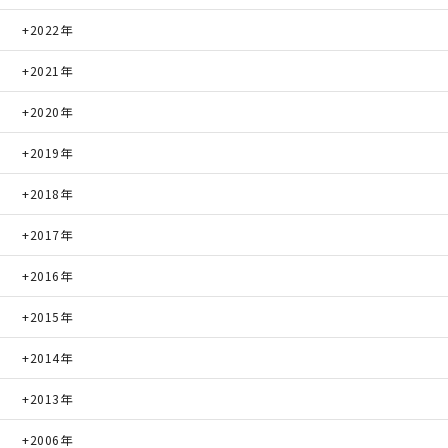
2022年
快適な室内環境へのこだわり
2021年
生涯続く安心のアフターフォロー
2020年
2019年
ラインナップ
2018年
2017年
最響の家
2016年
Groovin’
2015年
nattoku住宅25周年記念モデル
2014年
Glass Arts
2013年
2006年
Blue Style