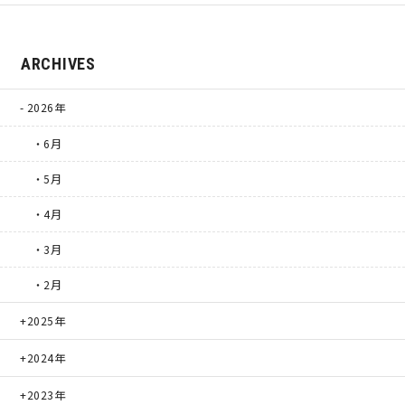
理想の暮らしを引き出すデザイン力
ARCHIVES
家具まで標準仕様の空間コーディネート
2026年
・6月
身体に優しい自然素材の家
・5月
耐震等級3 & 許容応力度計算 全棟標準
・4月
徹底したコストダウンの追求
・3月
・2月
頑丈で長持ちの外壁
2025年
2030年の省エネ基準住宅
2024年
100年点検住宅
2023年