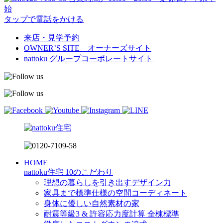
始
タップで電話をかける
来店・見学予約
OWNER’S SITE オーナーズサイト
nattoku
グループコーポレートサイト
HOME
nattoku住宅 10のこだわり
理想の暮らしを引き出すデザイン力
家具まで標準仕様の空間コーディネート
身体に優しい自然素材の家
耐震等級3 & 許容応力度計算 全棟標準