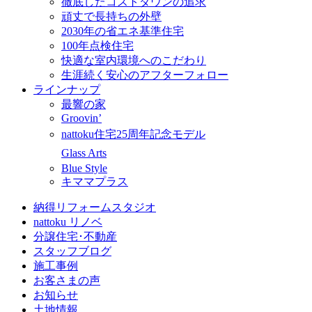
徹底したコストダウンの追求
頑丈で長持ちの外壁
2030年の省エネ基準住宅
100年点検住宅
快適な室内環境へのこだわり
生涯続く安心のアフターフォロー
ラインナップ
最響の家
Groovin’
nattoku住宅25周年記念モデル
Glass Arts
Blue Style
キママプラス
納得リフォームスタジオ
nattoku リノベ
分譲住宅･不動産
スタッフブログ
施工事例
お客さまの声
お知らせ
土地情報