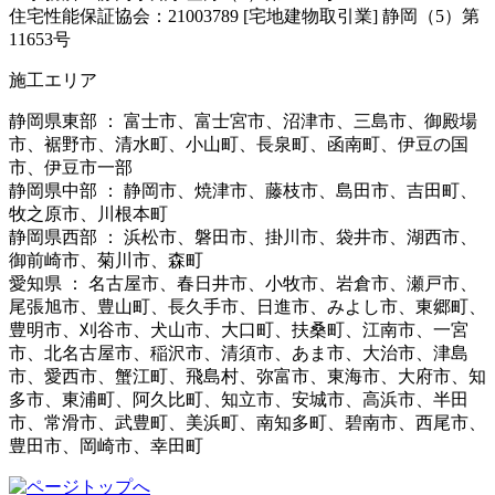
住宅性能保証協会：21003789 [宅地建物取引業] 静岡（5）第
11653号
施工エリア
静岡県東部 ： 富士市、富士宮市、沼津市、三島市、御殿場
市、裾野市、清水町、小山町、長泉町、函南町、伊豆の国
市、伊豆市一部
静岡県中部 ： 静岡市、焼津市、藤枝市、島田市、吉田町、
牧之原市、川根本町
静岡県西部 ： 浜松市、磐田市、掛川市、袋井市、湖西市、
御前崎市、菊川市、森町
愛知県 ： 名古屋市、春日井市、小牧市、岩倉市、瀬戸市、
尾張旭市、豊山町、長久手市、日進市、みよし市、東郷町、
豊明市、刈谷市、犬山市、大口町、扶桑町、江南市、一宮
市、北名古屋市、稲沢市、清須市、あま市、大治市、津島
市、愛西市、蟹江町、飛島村、弥富市、東海市、大府市、知
多市、東浦町、阿久比町、知立市、安城市、高浜市、半田
市、常滑市、武豊町、美浜町、南知多町、碧南市、西尾市、
豊田市、岡崎市、幸田町