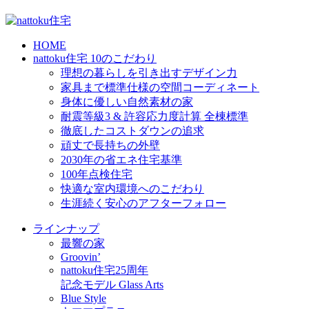
HOME
nattoku住宅 10のこだわり
理想の暮らしを引き出すデザイン力
家具まで標準仕様の空間コーディネート
身体に優しい自然素材の家
耐震等級3 & 許容応力度計算 全棟標準
徹底したコストダウンの追求
頑丈で長持ちの外壁
2030年の省エネ住宅基準
100年点検住宅
快適な室内環境へのこだわり
生涯続く安心のアフターフォロー
ラインナップ
最響の家
Groovin’
nattoku住宅25周年
記念モデル Glass Arts
Blue Style