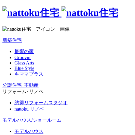
新築住宅
最響の家
Groovin'
Glass Arts
Blue Style
キママプラス
分譲住宅･不動産
リフォーム･リノベ
納得リフォームスタジオ
nattoku リノベ
モデルハウス/ショールーム
モデルハウス