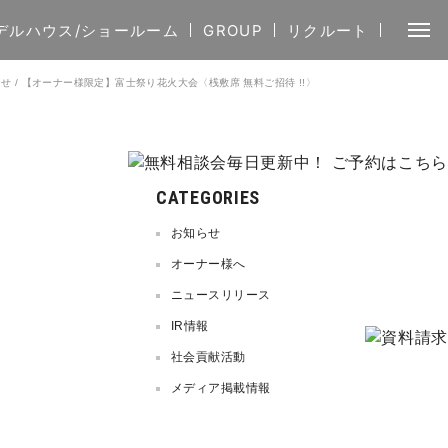
デルハウス/ショールーム
GROUP
リクルート
らせ
/
【オーナー様限定】富士祭り花火大会〈桟敷席 無料ご招待 !!〉
CATEGORIES
お知らせ
オーナー様へ
ニュースリリース
IR情報
社会貢献活動
メディア掲載情報