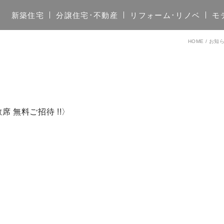
新築住宅
分譲住宅･不動産
リフォーム･リノベ
モ
HOME
/
お知
 無料ご招待 !!〉