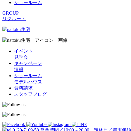
ショールーム
GROUP
リクルート
イベント
見学会
キャンペーン
情報
ショールーム
モデルハウス
資料請求
スタッフブログ
営業時間／10:00～20:00 定休日／年末年