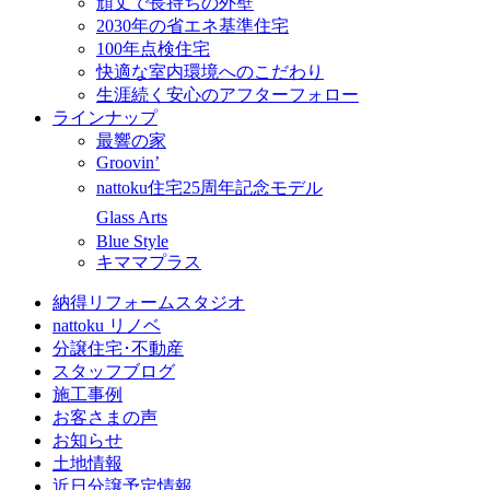
頑丈で長持ちの外壁
2030年の省エネ基準住宅
100年点検住宅
快適な室内環境へのこだわり
生涯続く安心のアフターフォロー
ラインナップ
最響の家
Groovin’
nattoku住宅25周年記念モデル
Glass Arts
Blue Style
キママプラス
納得リフォームスタジオ
nattoku リノベ
分譲住宅･不動産
スタッフブログ
施工事例
お客さまの声
お知らせ
土地情報
近日分譲予定情報