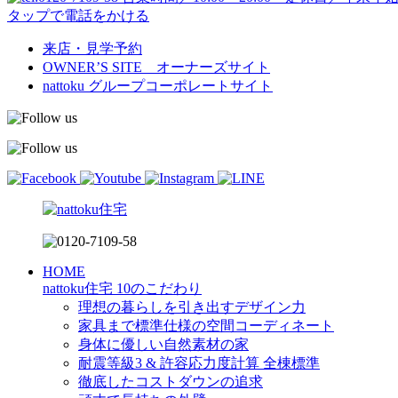
タップで電話をかける
来店・見学予約
OWNER’S SITE オーナーズサイト
nattoku
グループコーポレートサイト
HOME
nattoku住宅 10のこだわり
理想の暮らしを引き出すデザイン力
家具まで標準仕様の空間コーディネート
身体に優しい自然素材の家
耐震等級3 & 許容応力度計算 全棟標準
徹底したコストダウンの追求