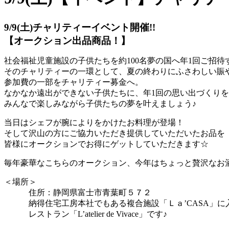
9/9(土)チャリティーイベント開催!!
【オークション出品商品！】
社会福祉児童施設の子供たちを約100名夢の国へ年1回
ご招待
そのチャリティーの一環として、夏の終わりにふさわしい
賑
参加費の一部をチャリティー募金へ。
なかなか遠出ができない子供たちに、年1回の思い出づく
りを
みんなで楽しみながら子供たちの夢を叶えましょう♪
当日はシェフが腕によりをかけたお料理が
登場！
そして沢山の方にご協力いただき提供していただいたお品
を
皆様にオークションでお得にゲットしていただきます☆
毎年豪華なこちらのオークション、今年はちょっと贅沢な
お
＜場所＞
住所：静岡県富士市青葉町５７２
納得住宅工房本社でもある複合施設「Ｌａ’CAS
A」に
レストラン「L’atelier de Vivace」です♪