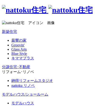
新築住宅
最響の家
Groovin'
Glass Arts
Blue Style
キママプラス
分譲住宅･不動産
リフォーム･リノベ
納得リフォームスタジオ
nattoku リノベ
モデルハウス/ショールーム
モデルハウス