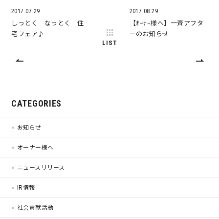
2017.07.29
2017.08.29
しっとく なっとく 住
【ｵｰﾅｰ様へ】一斉アフタ
キママプラス
宅フェア♪
ーのお知らせ
LIST
納得リフォームスタジオ
nattoku リノベ
分譲住宅･不動産
スタッフブログ
CATEGORIES
施工事例
お客さまの声
お知らせ
オーナー様へ
お知らせ
土地情報
ニュースリリース
近日分譲予定情報
会社情報
IR情報
社会貢献活動
動画ギャラリー
採用情報