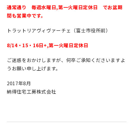
通常通り 毎週水曜日,第一火曜日
定休日 でお盆期
快適な室内環境へのこだわり
間も営業中です。
生涯続く安心のアフターフォロー
トラットリアヴィヴァーチェ（富士市役所前）
8/14・15・16日+,第一火曜日
定休日
ラインナップ
ご迷惑をおかけしますが、何卒ご承知くださいますよ
うお願い申し上げます。
最響の家
2017年8月
Groovin’
納得住宅工房株式会社
nattoku住宅25周年記念モデル
Glass Arts
Blue Style