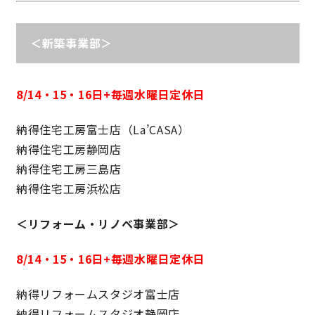
＜新築事業部＞
営業時間／10:00～20:00 定休日／年末年始
タップで電話をかける
8/14・15・16日+毎週水曜日定休日
来店・見学予約
納得住宅工房富士店（La’CASA）
納得住宅工房静岡店
納得住宅工房三島店
OWNER’S SITE オーナーズサイト
納得住宅工房浜松店
＜リフォーム・リノベ事業部＞
nattoku
グループコーポレートサイト
8/14・15・16日+毎週水曜日定休日
納得リフォームスタジオ富士店
nattoku住宅 10のこだわり
納得リフォームスタジオ静岡店