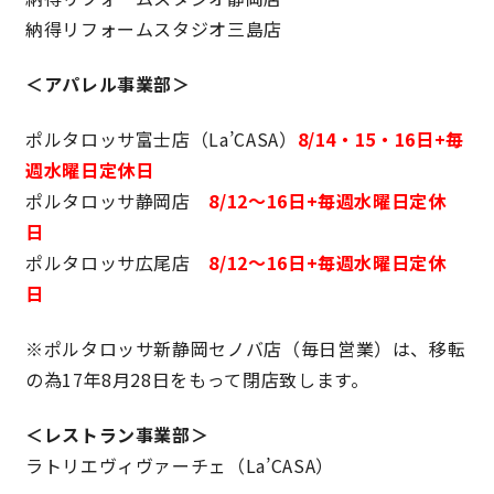
納得リフォームスタジオ三島店
理想の暮らしを引き出すデザイン力
＜アパレル事業部＞
家具まで標準仕様の空間コーディネート
ポルタロッサ富士店（La’CASA）
8/14・15・16日+毎
週水曜日定休日
身体に優しい自然素材の家
ポルタロッサ静岡店
8/12〜16日+毎週水曜日定休
日
耐震等級3 & 許容応力度計算 全棟標準
ポルタロッサ広尾店
8/12〜16日+毎週水曜日定休
日
徹底したコストダウンの追求
※ポルタロッサ新静岡セノバ店（毎日営業）は、移転
頑丈で長持ちの外壁
の為17年8月28日をもって閉店致します。
2030年の省エネ基準住宅
＜レストラン事業部＞
ラトリエヴィヴァーチェ（La’CASA）
100年点検住宅