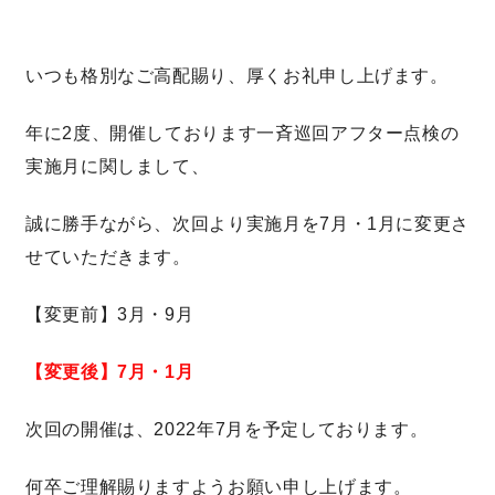
いつも格別なご高配賜り、厚くお礼申し上げます。
営業時間／10:00～20:00 定休日／年末年始
タップで電話をかける
年に2度、開催しております
一斉巡回アフター点検の
実施月に関しまして、
来店・見学予約
誠に勝手ながら、次回より実施月を7月・1月に変更さ
せていただきます。
OWNER’S SITE オーナーズサイト
【変更前】3月・9月
nattoku
グループコーポレートサイト
【変更後】7月・1月
次回の開催は、2022年7月を予定しております。
nattoku住宅 10のこだわり
何卒ご理解賜りますようお願い申し上げます。