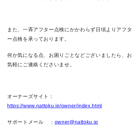
理想の暮らしを引き出すデザイン力
また、一斉アフター点検にかかわらず日頃よりアフタ
家具まで標準仕様の空間コーディネート
ー点検を承っております。
身体に優しい自然素材の家
何か気になる点、お困りごとなどございましたら、お
気軽にご連絡くださいませ。
耐震等級3 & 許容応力度計算 全棟標準
徹底したコストダウンの追求
オーナーズサイト：
頑丈で長持ちの外壁
https://www.nattoku.jp/owner/index.html
2030年の省エネ基準住宅
サポートメール ：
owner@nattoku.jp
100年点検住宅