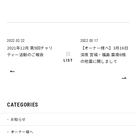
快適な室内環境へのこだわり
生涯続く安心のアフターフォロー
2022.02.22
2022.03.17
2021年12月 第9回チャリ
【オーナー様へ】3月16日
ラインナップ
ティー活動のご報告
深夜 宮城・福島 震度6強
LIST
の地震に関しまして
最響の家
Groovin’
CATEGORIES
nattoku住宅25周年記念モデル
Glass Arts
お知らせ
オーナー様へ
Blue Style