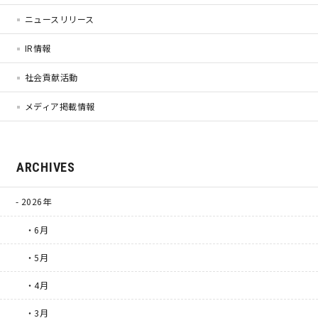
ニュースリリース
キママプラス
IR情報
社会貢献活動
納得リフォームスタジオ
nattoku リノベ
メディア掲載情報
分譲住宅･不動産
スタッフブログ
ARCHIVES
施工事例
お客さまの声
2026年
お知らせ
土地情報
・6月
・5月
近日分譲予定情報
会社情報
・4月
動画ギャラリー
採用情報
・3月