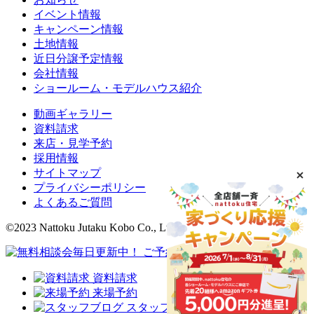
イベント情報
キャンペーン情報
土地情報
近日分譲予定情報
会社情報
ショールーム・モデルハウス紹介
動画ギャラリー
資料請求
来店・見学予約
採用情報
サイトマップ
プライバシーポリシー
よくあるご質問
©2023 Nattoku Jutaku Kobo Co., Ltd.
資料請求
来場予約
スタッフブログ