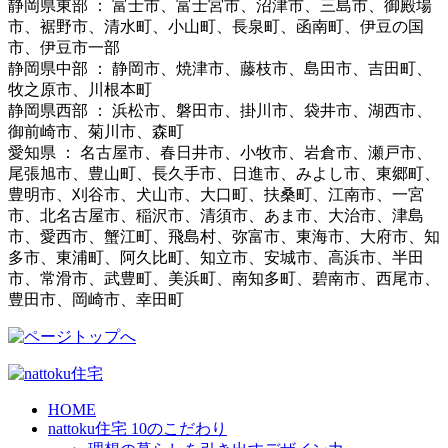
静岡県東部 ： 富士市、富士宮市、沼津市、三島市、御殿場
市、裾野市、清水町、小山町、長泉町、函南町、伊豆の国
市、伊豆市一部
静岡県中部 ： 静岡市、焼津市、藤枝市、島田市、吉田町、
牧之原市、川根本町
静岡県西部 ： 浜松市、磐田市、掛川市、袋井市、湖西市、
御前崎市、菊川市、森町
愛知県 ： 名古屋市、春日井市、小牧市、岩倉市、瀬戸市、
尾張旭市、豊山町、長久手市、日進市、みよし市、東郷町、
豊明市、刈谷市、犬山市、大口町、扶桑町、江南市、一宮
市、北名古屋市、稲沢市、清須市、あま市、大治市、津島
市、愛西市、蟹江町、飛島村、弥富市、東海市、大府市、知
多市、東浦町、阿久比町、知立市、安城市、高浜市、半田
市、常滑市、武豊町、美浜町、南知多町、碧南市、西尾市、
豊田市、岡崎市、幸田町
HOME
nattoku住宅 10のこだわり