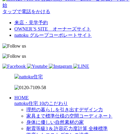
始
タップで電話をかける
来店・見学予約
OWNER’S SITE オーナーズサイト
nattoku
グループコーポレートサイト
HOME
nattoku住宅 10のこだわり
理想の暮らしを引き出すデザイン力
家具まで標準仕様の空間コーディネート
身体に優しい自然素材の家
耐震等級3 & 許容応力度計算 全棟標準