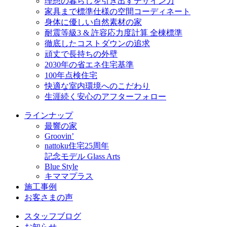
理想の暮らしを引き出すデザイン力
家具まで標準仕様の空間コーディネート
身体に優しい自然素材の家
耐震等級3 & 許容応力度計算 全棟標準
徹底したコストダウンの追求
頑丈で長持ちの外壁
2030年の省エネ住宅基準
100年点検住宅
快適な室内環境へのこだわり
生涯続く安心のアフターフォロー
ラインナップ
最響の家
Groovin’
nattoku住宅25周年
記念モデル Glass Arts
Blue Style
キママプラス
施工事例
お客さまの声
スタッフブログ
お知らせ