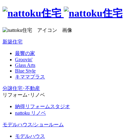
新築住宅
最響の家
Groovin'
Glass Arts
Blue Style
キママプラス
分譲住宅･不動産
リフォーム･リノベ
納得リフォームスタジオ
nattoku リノベ
モデルハウス/ショールーム
モデルハウス