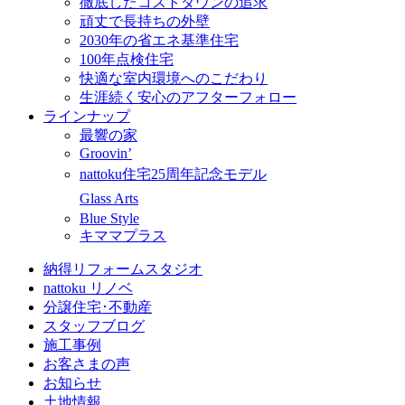
徹底したコストダウンの追求
頑丈で長持ちの外壁
2030年の省エネ基準住宅
100年点検住宅
快適な室内環境へのこだわり
生涯続く安心のアフターフォロー
ラインナップ
最響の家
Groovin’
nattoku住宅25周年記念モデル
Glass Arts
Blue Style
キママプラス
納得リフォームスタジオ
nattoku リノベ
分譲住宅･不動産
スタッフブログ
施工事例
お客さまの声
お知らせ
土地情報