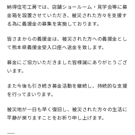
納得住宅工房では、店舗ショールーム・見学会等に募
金箱を設置させていただき、被災された方々を支援す
理想の暮らしを引き出すデザイン力
る為に義援金の募集を実施しております。
家具まで標準仕様の空間コーディネート
皆さまからの義援金は、被災された方への義援金とし
て熊本県義援金受入口座へ送金を致します。
身体に優しい自然素材の家
募金にご協力いただきました皆様誠にありがとうござ
耐震等級3 & 許容応力度計算 全棟標準
います。
徹底したコストダウンの追求
また今後も引き続き募金活動を継続し、持続的な支援
を行ってまいります。
頑丈で長持ちの外壁
被災地が一日も早く復旧し、被災された方々の生活に
2030年の省エネ基準住宅
平静が戻りますことをお祈り申し上げます。
100年点検住宅
——