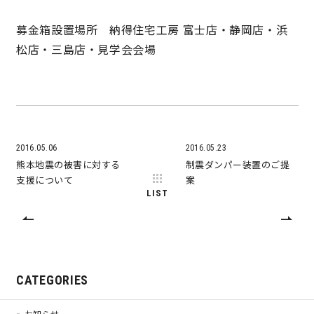
快適な室内環境へのこだわり
募金箱設置場所 納得住宅工房 富士店・静岡店・浜
松店・三島店・見学会会場
生涯続く安心のアフターフォロー
ラインナップ
2016.05.06
2016.05.23
熊本地震の被害に対する
制震ダンパー装置のご提
最響の家
支援について
案
LIST
Groovin’
nattoku住宅25周年記念モデル
Glass Arts
CATEGORIES
Blue Style
お知らせ