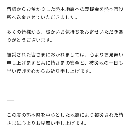
皆様からお預かりした熊本地震への義援金を熊本市役
所へ送金させていただきました。
営業時間／10:00～20:00 定休日／年末年始
タップで電話をかける
多くの皆様から、暖かいお気持ちをお寄せいただきあ
りがとうございます。
来店・見学予約
被災された皆さまにおかれましては、心よりお見舞い
申し上げますと共に皆さまの安全と、被災地の一日も
早い復興を心からお祈り申し上げます。
OWNER’S SITE オーナーズサイト
nattoku
グループコーポレートサイト
——
この度の熊本県を中心とした地震により被災された皆
さまに心よりお見舞い申し上げます。
nattoku住宅 10のこだわり