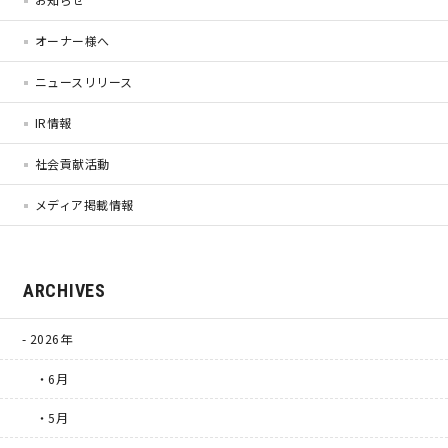
オーナー様へ
キママプラス
ニュースリリース
IR情報
納得リフォームスタジオ
nattoku リノベ
社会貢献活動
分譲住宅･不動産
スタッフブログ
メディア掲載情報
施工事例
お客さまの声
ARCHIVES
お知らせ
土地情報
2026年
近日分譲予定情報
会社情報
・6月
・5月
動画ギャラリー
採用情報