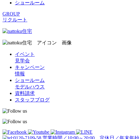
ショールーム
GROUP
リクルート
イベント
見学会
キャンペーン
情報
ショールーム
モデルハウス
資料請求
スタッフブログ
営業時間／10:00～20:00 定休日／年末年