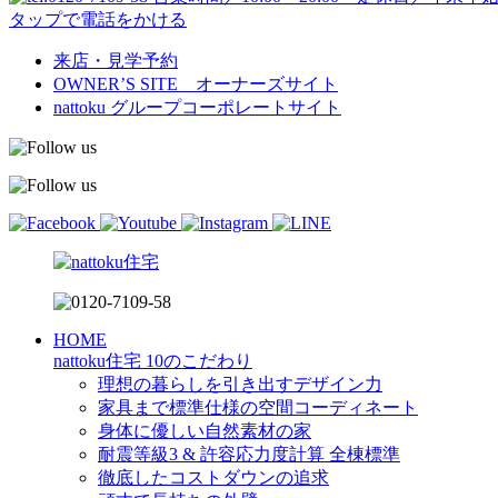
タップで電話をかける
来店・見学予約
OWNER’S SITE オーナーズサイト
nattoku
グループコーポレートサイト
HOME
nattoku住宅 10のこだわり
理想の暮らしを引き出すデザイン力
家具まで標準仕様の空間コーディネート
身体に優しい自然素材の家
耐震等級3 & 許容応力度計算 全棟標準
徹底したコストダウンの追求