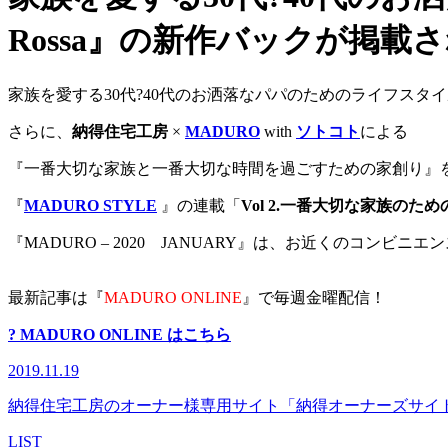
Rossa』の新作バックが掲載
家族を愛する30代?40代のお洒落なパパのためのライフスタイ
さらに、
納得住宅工房
×
MADURO
with
ソトコト
による
『一番大切な家族と一番大切な時間を過ごすための家創り』
『
MADURO STYLE
』の連載
「
Vol 2.一番大切な家族のた
『MADURO – 2020 JANUARY』は、お近くのコ
最新記事は『
MADURO ONLINE
』で毎週金曜配信！
? MADURO ONLINE はこちら
2019.11.19
納得住宅工房のオーナー様専用サイト「納得オーナーズサイ
LIST