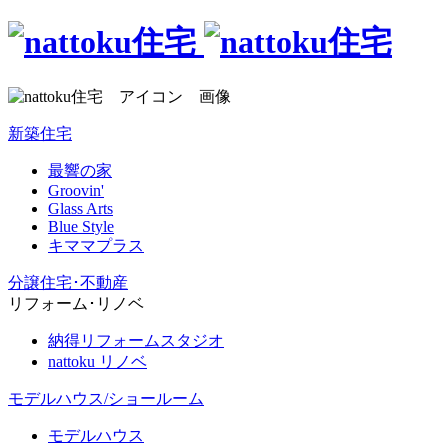
新築住宅
最響の家
Groovin'
Glass Arts
Blue Style
キママプラス
分譲住宅･不動産
リフォーム･リノベ
納得リフォームスタジオ
nattoku リノベ
モデルハウス/ショールーム
モデルハウス