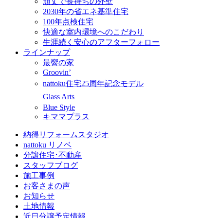
頑丈で長持ちの外壁
2030年の省エネ基準住宅
100年点検住宅
快適な室内環境へのこだわり
生涯続く安心のアフターフォロー
ラインナップ
最響の家
Groovin’
nattoku住宅25周年記念モデル
Glass Arts
Blue Style
キママプラス
納得リフォームスタジオ
nattoku リノベ
分譲住宅･不動産
スタッフブログ
施工事例
お客さまの声
お知らせ
土地情報
近日分譲予定情報