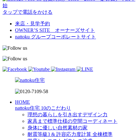
始
タップで電話をかける
来店・見学予約
OWNER’S SITE オーナーズサイト
nattoku
グループコーポレートサイト
HOME
nattoku住宅 10のこだわり
理想の暮らしを引き出すデザイン力
家具まで標準仕様の空間コーディネート
身体に優しい自然素材の家
耐震等級3 & 許容応力度計算 全棟標準