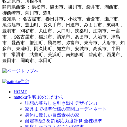
牧之原市、川根本町
静岡県西部 ： 浜松市、磐田市、掛川市、袋井市、湖西市、
御前崎市、菊川市、森町
愛知県 ： 名古屋市、春日井市、小牧市、岩倉市、瀬戸市、
尾張旭市、豊山町、長久手市、日進市、みよし市、東郷町、
豊明市、刈谷市、犬山市、大口町、扶桑町、江南市、一宮
市、北名古屋市、稲沢市、清須市、あま市、大治市、津島
市、愛西市、蟹江町、飛島村、弥富市、東海市、大府市、知
多市、東浦町、阿久比町、知立市、安城市、高浜市、半田
市、常滑市、武豊町、美浜町、南知多町、碧南市、西尾市、
豊田市、岡崎市、幸田町
HOME
nattoku住宅 10のこだわり
理想の暮らしを引き出すデザイン力
家具まで標準仕様の空間コーディネート
身体に優しい自然素材の家
耐震等級3 & 許容応力度計算 全棟標準
徹底したコストダウンの追求