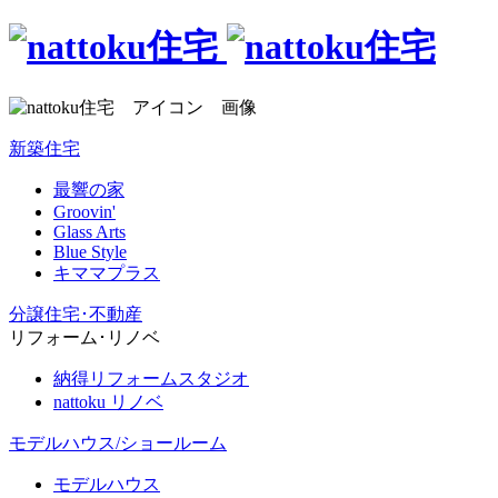
新築住宅
最響の家
Groovin'
Glass Arts
Blue Style
キママプラス
分譲住宅･不動産
リフォーム･リノベ
納得リフォームスタジオ
nattoku リノベ
モデルハウス/ショールーム
モデルハウス