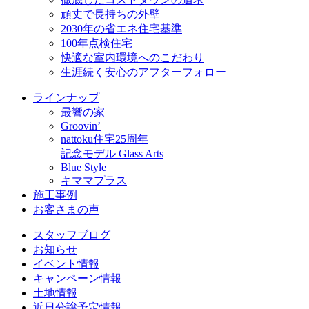
頑丈で長持ちの外壁
2030年の省エネ住宅基準
100年点検住宅
快適な室内環境へのこだわり
生涯続く安心のアフターフォロー
ラインナップ
最響の家
Groovin’
nattoku住宅25周年
記念モデル Glass Arts
Blue Style
キママプラス
施工事例
お客さまの声
スタッフブログ
お知らせ
イベント情報
キャンペーン情報
土地情報
近日分譲予定情報