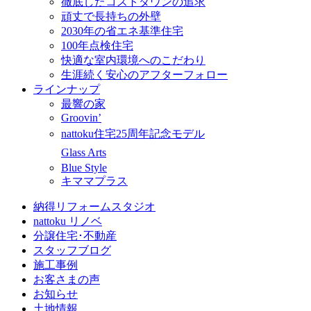
徹底したコストダウンの追求
頑丈で長持ちの外壁
2030年の省エネ基準住宅
100年点検住宅
快適な室内環境へのこだわり
生涯続く安心のアフターフォロー
ラインナップ
最響の家
Groovin’
nattoku住宅25周年記念モデル
Glass Arts
Blue Style
キママプラス
納得リフォームスタジオ
nattoku リノベ
分譲住宅･不動産
スタッフブログ
施工事例
お客さまの声
お知らせ
土地情報