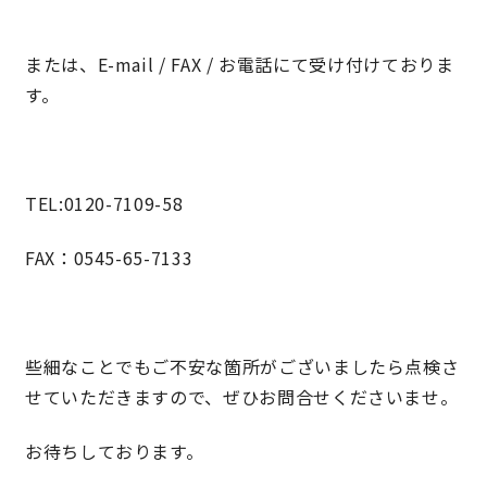
快適な室内環境へのこだわり
または、E-mail / FAX / お電話にて受け付けておりま
す。
生涯続く安心のアフターフォロー
ラインナップ
TEL:0120-7109-58
FAX：0545-65-7133
最響の家
Groovin’
些細なことでもご不安な箇所がございましたら点検さ
nattoku住宅25周年記念モデル
せていただきますので、ぜひお問合せくださいませ。
Glass Arts
お待ちしております。
Blue Style