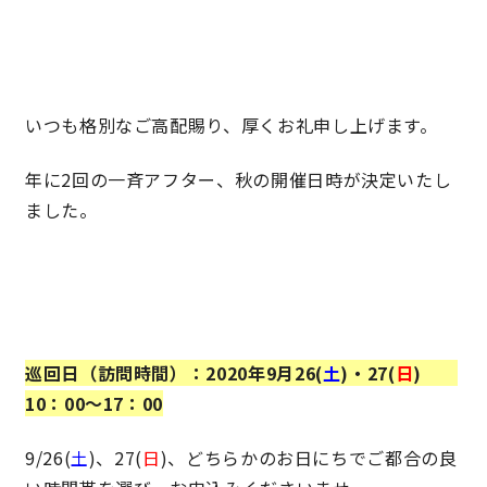
営業時間／10:00～20:00 定休日／年末年始
タップで電話をかける
いつも格別なご高配賜り、厚くお礼申し上げます。
年に2回の一斉アフター、秋の開催日時が決定いたし
来店・見学予約
ました。
OWNER’S SITE オーナーズサイト
nattoku
グループコーポレートサイト
巡回日（訪問時間）：2020年9月26(
土
)・27(
日
)
10：00〜17：00
9/26(
土
)、27(
日
)、どちらかのお日にちでご都合の良
nattoku住宅 10のこだわり