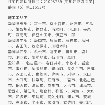
住宅性能保証協会：21003789 [宅地建物取引業]
静岡（5）第11653号
施工エリア
静岡県東部 ： 富士市、富士宮市、沼津市、三島
市、御殿場市、裾野市、清水町、小山町、長泉
町、函南町、伊豆の国市、伊豆市一部
静岡県中部 ： 静岡市、焼津市、藤枝市、島田
市、吉田町、牧之原市、川根本町
静岡県西部 ： 浜松市、磐田市、掛川市、袋井
市、湖西市、御前崎市、菊川市、森町
愛知県 ： 名古屋市、春日井市、小牧市、岩倉
市、瀬戸市、尾張旭市、豊山町、長久手市、日進
市、みよし市、東郷町、豊明市、刈谷市、犬山
市、大口町、扶桑町、江南市、一宮市、北名古屋
市、稲沢市、清須市、あま市、大治市、津島市、
愛西市、蟹江町、飛島村、弥富市、東海市、大府
市、知多市、東浦町、阿久比町、知立市、安城
市、高浜市、半田市、常滑市、武豊町、美浜町、