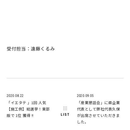
キママプラス
納得リフォームスタジオ
nattoku リノベ
受付担当：遠藤くるみ
分譲住宅･不動産
スタッフブログ
施工事例
お客さまの声
お知らせ
土地情報
2020.08.22
2020.09.05
「イエタテ 」1回 人気
「産業懇話会」に県企業
近日分譲予定情報
会社情報
【施工例】総選挙！東部
代表として弊社代表久保
LIST
版で 1位 獲得 !!
が出席させていただきま
した。
動画ギャラリー
採用情報