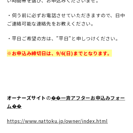
い時間帯を選び、お申込みくださいませ。
・伺う前に必ずお電話させていただきますので、日中
理想の暮らしを引き出すデザイン力
ご連絡可能な連絡先をお教えください。
家具まで標準仕様の空間コーディネート
・平日ご希望の方は、”平日”と申しつけください。
身体に優しい自然素材の家
※お申込み締切日は、9/6(日)までとなります。
耐震等級3 & 許容応力度計算 全棟標準
徹底したコストダウンの追求
頑丈で長持ちの外壁
オーナーズサイト
の
��一斉アフターお申込みフォー
ム��
2030年の省エネ基準住宅
https://www.nattoku.jp/owner/index.html
100年点検住宅