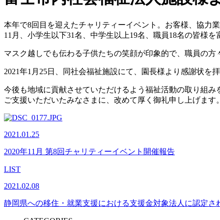
本年で
8
回目を迎えたチャリティーイベント。お客様、協力業
11
月、小学生以下
31
名、中学生以上
19
名、職員
18
名の皆様を
マスク越しでも伝わる子供たちの笑顔が印象的で、職員の方
2021年1月25日、同社会福祉施設にて、園長様より感謝状を
今後も地域に貢献させていただけるよう福祉活動の取り組み
ご支援いただいたみなさまに、改めて厚く御礼申し上げます
2021.01.25
2020年11月 第8回チャリティーイベント開催報告
LIST
2021.02.08
静岡県への移住・就業支援における支援金対象法人に認定さ