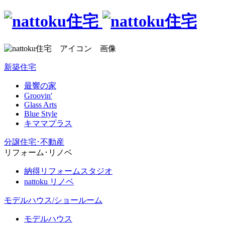
新築住宅
最響の家
Groovin'
Glass Arts
Blue Style
キママプラス
分譲住宅･不動産
リフォーム･リノベ
納得リフォームスタジオ
nattoku リノベ
モデルハウス/ショールーム
モデルハウス