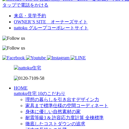
タップで電話をかける
来店・見学予約
OWNER’S SITE オーナーズサイト
nattoku
グループコーポレートサイト
HOME
nattoku住宅 10のこだわり
理想の暮らしを引き出すデザイン力
家具まで標準仕様の空間コーディネート
身体に優しい自然素材の家
耐震等級3 & 許容応力度計算 全棟標準
徹底したコストダウンの追求