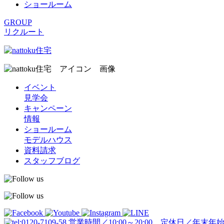
ショールーム
GROUP
リクルート
イベント
見学会
キャンペーン
情報
ショールーム
モデルハウス
資料請求
スタッフブログ
営業時間／10:00～20:00 定休日／年末年