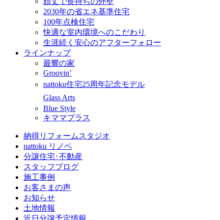
頑丈で長持ちの外壁
2030年の省エネ基準住宅
100年点検住宅
快適な室内環境へのこだわり
生涯続く安心のアフターフォロー
ラインナップ
最響の家
Groovin’
nattoku住宅25周年記念モデル
Glass Arts
Blue Style
キママプラス
納得リフォームスタジオ
nattoku リノベ
分譲住宅･不動産
スタッフブログ
施工事例
お客さまの声
お知らせ
土地情報
近日分譲予定情報