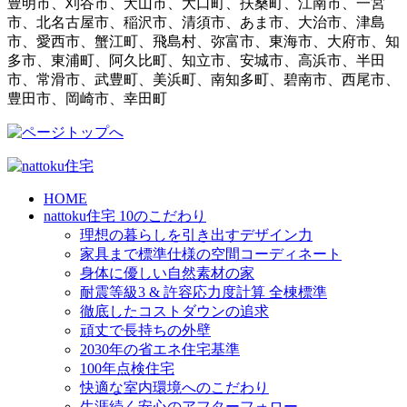
豊明市、刈谷市、犬山市、大口町、扶桑町、江南市、一宮
市、北名古屋市、稲沢市、清須市、あま市、大治市、津島
市、愛西市、蟹江町、飛島村、弥富市、東海市、大府市、知
多市、東浦町、阿久比町、知立市、安城市、高浜市、半田
市、常滑市、武豊町、美浜町、南知多町、碧南市、西尾市、
豊田市、岡崎市、幸田町
HOME
nattoku住宅 10のこだわり
理想の暮らしを引き出すデザイン力
家具まで標準仕様の空間コーディネート
身体に優しい自然素材の家
耐震等級3 & 許容応力度計算 全棟標準
徹底したコストダウンの追求
頑丈で長持ちの外壁
2030年の省エネ住宅基準
100年点検住宅
快適な室内環境へのこだわり
生涯続く安心のアフターフォロー