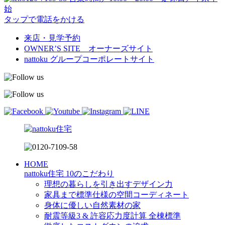
始
タップで電話をかける
来店・見学予約
OWNER’S SITE オーナーズサイト
nattoku
グループコーポレートサイト
HOME
nattoku住宅 10のこだわり
理想の暮らしを引き出すデザイン力
家具まで標準仕様の空間コーディネート
身体に優しい自然素材の家
耐震等級3 & 許容応力度計算 全棟標準