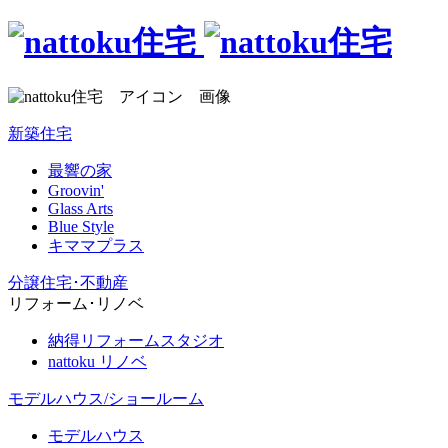
新築住宅
最響の家
Groovin'
Glass Arts
Blue Style
キママプラス
分譲住宅･不動産
リフォーム･リノベ
納得リフォームスタジオ
nattoku リノベ
モデルハウス/ショールーム
モデルハウス