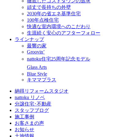
徹底したコストダウンの追求
頑丈で長持ちの外壁
2030年の省エネ基準住宅
100年点検住宅
快適な室内環境へのこだわり
生涯続く安心のアフターフォロー
ラインナップ
最響の家
Groovin’
nattoku住宅25周年記念モデル
Glass Arts
Blue Style
キママプラス
納得リフォームスタジオ
nattoku リノベ
分譲住宅･不動産
スタッフブログ
施工事例
お客さまの声
お知らせ
土地情報