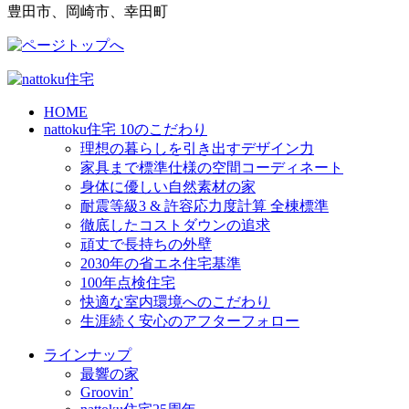
豊田市、岡崎市、幸田町
HOME
nattoku住宅 10のこだわり
理想の暮らしを引き出すデザイン力
家具まで標準仕様の空間コーディネート
身体に優しい自然素材の家
耐震等級3 & 許容応力度計算 全棟標準
徹底したコストダウンの追求
頑丈で長持ちの外壁
2030年の省エネ住宅基準
100年点検住宅
快適な室内環境へのこだわり
生涯続く安心のアフターフォロー
ラインナップ
最響の家
Groovin’