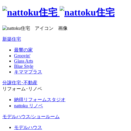
新築住宅
最響の家
Groovin'
Glass Arts
Blue Style
キママプラス
分譲住宅･不動産
リフォーム･リノベ
納得リフォームスタジオ
nattoku リノベ
モデルハウス/ショールーム
モデルハウス