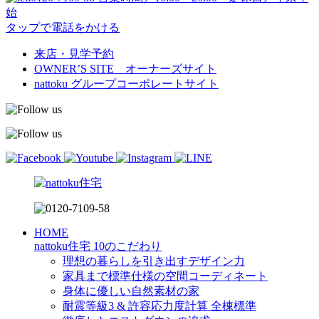
始
タップで電話をかける
来店・見学予約
OWNER’S SITE オーナーズサイト
nattoku
グループコーポレートサイト
HOME
nattoku住宅 10のこだわり
理想の暮らしを引き出すデザイン力
家具まで標準仕様の空間コーディネート
身体に優しい自然素材の家
耐震等級3 & 許容応力度計算 全棟標準