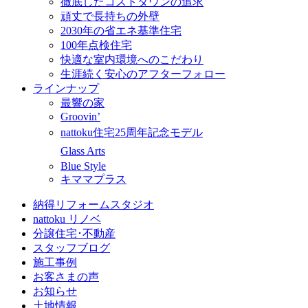
徹底したコストダウンの追求
頑丈で長持ちの外壁
2030年の省エネ基準住宅
100年点検住宅
快適な室内環境へのこだわり
生涯続く安心のアフターフォロー
ラインナップ
最響の家
Groovin’
nattoku住宅25周年記念モデル
Glass Arts
Blue Style
キママプラス
納得リフォームスタジオ
nattoku リノベ
分譲住宅･不動産
スタッフブログ
施工事例
お客さまの声
お知らせ
土地情報