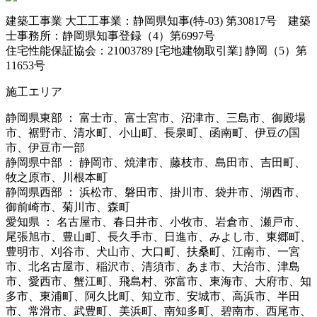
建築工事業 大工工事業：静岡県知事(特-03) 第30817号 建築
士事務所：静岡県知事登録（4）第6997号
住宅性能保証協会：21003789 [宅地建物取引業] 静岡（5）第
11653号
施工エリア
静岡県東部 ： 富士市、富士宮市、沼津市、三島市、御殿場
市、裾野市、清水町、小山町、長泉町、函南町、伊豆の国
市、伊豆市一部
静岡県中部 ： 静岡市、焼津市、藤枝市、島田市、吉田町、
牧之原市、川根本町
静岡県西部 ： 浜松市、磐田市、掛川市、袋井市、湖西市、
御前崎市、菊川市、森町
愛知県 ： 名古屋市、春日井市、小牧市、岩倉市、瀬戸市、
尾張旭市、豊山町、長久手市、日進市、みよし市、東郷町、
豊明市、刈谷市、犬山市、大口町、扶桑町、江南市、一宮
市、北名古屋市、稲沢市、清須市、あま市、大治市、津島
市、愛西市、蟹江町、飛島村、弥富市、東海市、大府市、知
多市、東浦町、阿久比町、知立市、安城市、高浜市、半田
市、常滑市、武豊町、美浜町、南知多町、碧南市、西尾市、