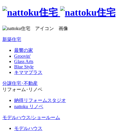
新築住宅
最響の家
Groovin'
Glass Arts
Blue Style
キママプラス
分譲住宅･不動産
リフォーム･リノベ
納得リフォームスタジオ
nattoku リノベ
モデルハウス/ショールーム
モデルハウス