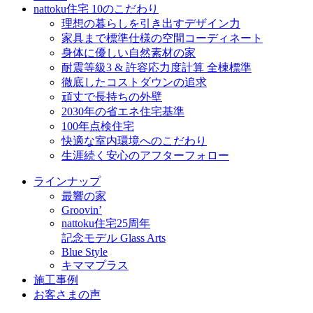
nattoku住宅 10のこだわり
理想の暮らしを引き出すデザイン力
家具まで標準仕様の空間コーディネート
身体に優しい自然素材の家
耐震等級3 & 許容応力度計算 全棟標準
徹底したコストダウンの追求
頑丈で長持ちの外壁
2030年の省エネ住宅基準
100年点検住宅
快適な室内環境へのこだわり
生涯続く安心のアフターフォロー
ラインナップ
最響の家
Groovin’
nattoku住宅25周年
記念モデル Glass Arts
Blue Style
キママプラス
施工事例
お客さまの声