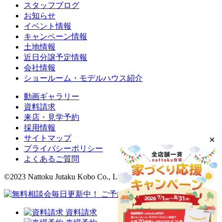
スタッフブログ
お知らせ
イベント情報
キャンペーン情報
土地情報
近日分譲予定情報
会社情報
ショールーム・モデルハウス紹介
動画ギャラリー
資料請求
来店・見学予約
採用情報
サイトマップ
プライバシーポリシー
よくあるご質問
©2023 Nattoku Jutaku Kobo Co., Ltd.
資料請求