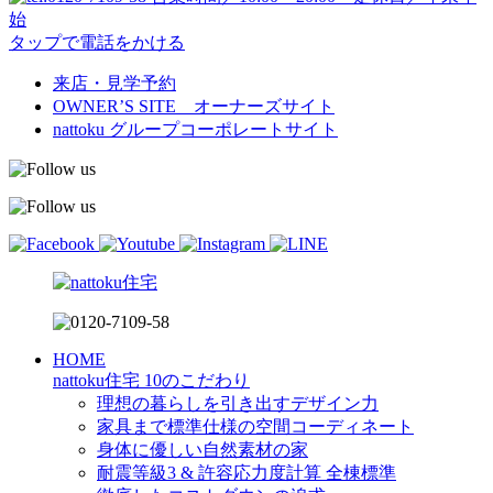
始
タップで電話をかける
来店・見学予約
OWNER’S SITE オーナーズサイト
nattoku
グループコーポレートサイト
HOME
nattoku住宅 10のこだわり
理想の暮らしを引き出すデザイン力
家具まで標準仕様の空間コーディネート
身体に優しい自然素材の家
耐震等級3 & 許容応力度計算 全棟標準