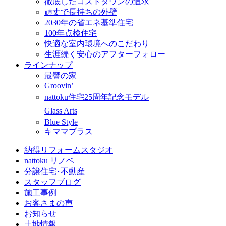
徹底したコストダウンの追求
頑丈で長持ちの外壁
2030年の省エネ基準住宅
100年点検住宅
快適な室内環境へのこだわり
生涯続く安心のアフターフォロー
ラインナップ
最響の家
Groovin’
nattoku住宅25周年記念モデル
Glass Arts
Blue Style
キママプラス
納得リフォームスタジオ
nattoku リノベ
分譲住宅･不動産
スタッフブログ
施工事例
お客さまの声
お知らせ
土地情報