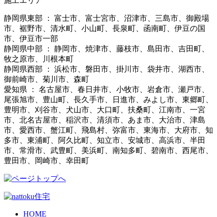
施工エリア
静岡県東部 ： 富士市、富士宮市、沼津市、三島市、御殿場
市、裾野市、清水町、小山町、長泉町、函南町、伊豆の国
市、伊豆市一部
静岡県中部 ： 静岡市、焼津市、藤枝市、島田市、吉田町、
牧之原市、川根本町
静岡県西部 ： 浜松市、磐田市、掛川市、袋井市、湖西市、
御前崎市、菊川市、森町
愛知県 ： 名古屋市、春日井市、小牧市、岩倉市、瀬戸市、
尾張旭市、豊山町、長久手市、日進市、みよし市、東郷町、
豊明市、刈谷市、犬山市、大口町、扶桑町、江南市、一宮
市、北名古屋市、稲沢市、清須市、あま市、大治市、津島
市、愛西市、蟹江町、飛島村、弥富市、東海市、大府市、知
多市、東浦町、阿久比町、知立市、安城市、高浜市、半田
市、常滑市、武豊町、美浜町、南知多町、碧南市、西尾市、
豊田市、岡崎市、幸田町
HOME