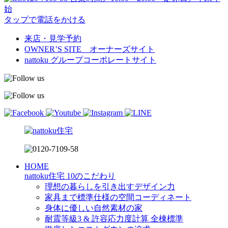
始
タップで電話をかける
来店・見学予約
OWNER’S SITE オーナーズサイト
nattoku
グループコーポレートサイト
HOME
nattoku住宅 10のこだわり
理想の暮らしを引き出すデザイン力
家具まで標準仕様の空間コーディネート
身体に優しい自然素材の家
耐震等級3 & 許容応力度計算 全棟標準