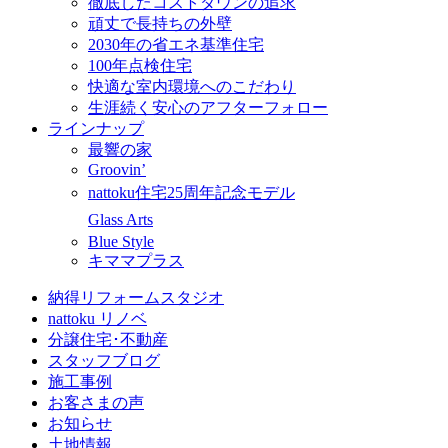
徹底したコストダウンの追求
頑丈で長持ちの外壁
2030年の省エネ基準住宅
100年点検住宅
快適な室内環境へのこだわり
生涯続く安心のアフターフォロー
ラインナップ
最響の家
Groovin’
nattoku住宅25周年記念モデル
Glass Arts
Blue Style
キママプラス
納得リフォームスタジオ
nattoku リノベ
分譲住宅･不動産
スタッフブログ
施工事例
お客さまの声
お知らせ
土地情報