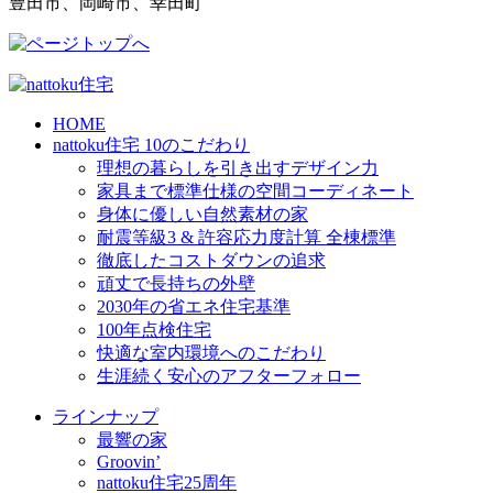
豊田市、岡崎市、幸田町
HOME
nattoku住宅 10のこだわり
理想の暮らしを引き出すデザイン力
家具まで標準仕様の空間コーディネート
身体に優しい自然素材の家
耐震等級3 & 許容応力度計算 全棟標準
徹底したコストダウンの追求
頑丈で長持ちの外壁
2030年の省エネ住宅基準
100年点検住宅
快適な室内環境へのこだわり
生涯続く安心のアフターフォロー
ラインナップ
最響の家
Groovin’
nattoku住宅25周年