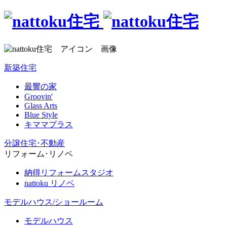
新築住宅
最響の家
Groovin'
Glass Arts
Blue Style
キママプラス
分譲住宅･不動産
リフォーム･リノベ
納得リフォームスタジオ
nattoku リノベ
モデルハウス/ショールーム
モデルハウス