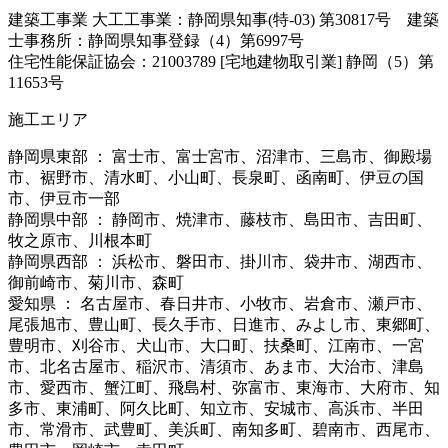
建築工事業 大工工事業：静岡県知事(特-03) 第30817号 建築
士事務所：静岡県知事登録（4）第6997号
住宅性能保証協会：21003789 [宅地建物取引業] 静岡（5）第
11653号
施工エリア
静岡県東部 ： 富士市、富士宮市、沼津市、三島市、御殿場
市、裾野市、清水町、小山町、長泉町、函南町、伊豆の国
市、伊豆市一部
静岡県中部 ： 静岡市、焼津市、藤枝市、島田市、吉田町、
牧之原市、川根本町
静岡県西部 ： 浜松市、磐田市、掛川市、袋井市、湖西市、
御前崎市、菊川市、森町
愛知県 ： 名古屋市、春日井市、小牧市、岩倉市、瀬戸市、
尾張旭市、豊山町、長久手市、日進市、みよし市、東郷町、
豊明市、刈谷市、犬山市、大口町、扶桑町、江南市、一宮
市、北名古屋市、稲沢市、清須市、あま市、大治市、津島
市、愛西市、蟹江町、飛島村、弥富市、東海市、大府市、知
多市、東浦町、阿久比町、知立市、安城市、高浜市、半田
市、常滑市、武豊町、美浜町、南知多町、碧南市、西尾市、