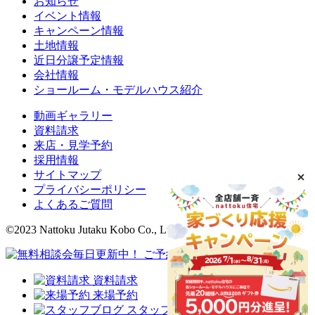
お知らせ
イベント情報
キャンペーン情報
土地情報
近日分譲予定情報
会社情報
ショールーム・モデルハウス紹介
動画ギャラリー
資料請求
来店・見学予約
採用情報
サイトマップ
プライバシーポリシー
よくあるご質問
©2023 Nattoku Jutaku Kobo Co., Ltd.
資料請求
来場予約
スタッフブログ