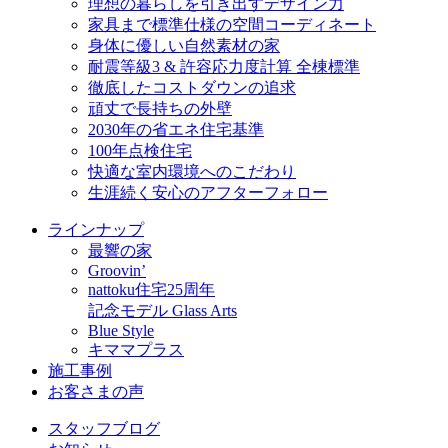
理想の暮らしを引き出すデザイン力
家具まで標準仕様の空間コーディネート
身体に優しい自然素材の家
耐震等級3 & 許容応力度計算 全棟標準
徹底したコストダウンの追求
頑丈で長持ちの外壁
2030年の省エネ住宅基準
100年点検住宅
快適な室内環境へのこだわり
生涯続く安心のアフターフォロー
ラインナップ
最響の家
Groovin’
nattoku住宅25周年
記念モデル Glass Arts
Blue Style
キママプラス
施工事例
お客さまの声
スタッフブログ