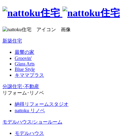
新築住宅
最響の家
Groovin'
Glass Arts
Blue Style
キママプラス
分譲住宅･不動産
リフォーム･リノベ
納得リフォームスタジオ
nattoku リノベ
モデルハウス/ショールーム
モデルハウス