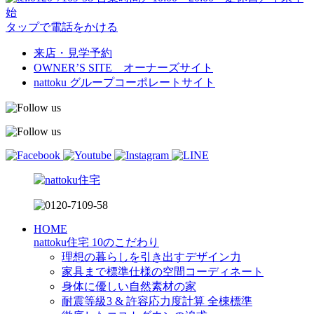
始
タップで電話をかける
来店・見学予約
OWNER’S SITE オーナーズサイト
nattoku
グループコーポレートサイト
HOME
nattoku住宅 10のこだわり
理想の暮らしを引き出すデザイン力
家具まで標準仕様の空間コーディネート
身体に優しい自然素材の家
耐震等級3 & 許容応力度計算 全棟標準