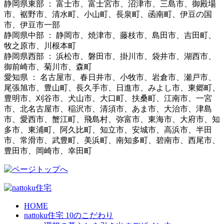
静岡県東部 ： 富士市、富士宮市、沼津市、三島市、御殿場
市、裾野市、清水町、小山町、長泉町、函南町、伊豆の国
市、伊豆市一部
静岡県中部 ： 静岡市、焼津市、藤枝市、島田市、吉田町、
牧之原市、川根本町
静岡県西部 ： 浜松市、磐田市、掛川市、袋井市、湖西市、
御前崎市、菊川市、森町
愛知県 ： 名古屋市、春日井市、小牧市、岩倉市、瀬戸市、
尾張旭市、豊山町、長久手市、日進市、みよし市、東郷町、
豊明市、刈谷市、犬山市、大口町、扶桑町、江南市、一宮
市、北名古屋市、稲沢市、清須市、あま市、大治市、津島
市、愛西市、蟹江町、飛島村、弥富市、東海市、大府市、知
多市、東浦町、阿久比町、知立市、安城市、高浜市、半田
市、常滑市、武豊町、美浜町、南知多町、碧南市、西尾市、
豊田市、岡崎市、幸田町
HOME
nattoku住宅 10のこだわり