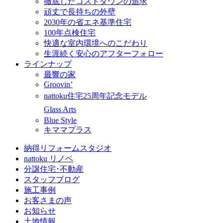
徹底したコストダウンの追求
頑丈で長持ちの外壁
2030年の省エネ基準住宅
100年点検住宅
快適な室内環境へのこだわり
生涯続く安心のアフターフォロー
ラインナップ
最響の家
Groovin’
nattoku住宅25周年記念モデル
Glass Arts
Blue Style
キママプラス
納得リフォームスタジオ
nattoku リノベ
分譲住宅･不動産
スタッフブログ
施工事例
お客さまの声
お知らせ
土地情報