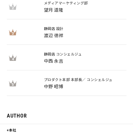
メディアマーケティング部
2
望月 道隆
静岡店 設計
3
渡辺 徳祥
静岡店 コンシェルジュ
4
中西 永吉
プロダクト本部 本部長／ コンシェルジュ
5
中野 昭博
AUTHOR
本社