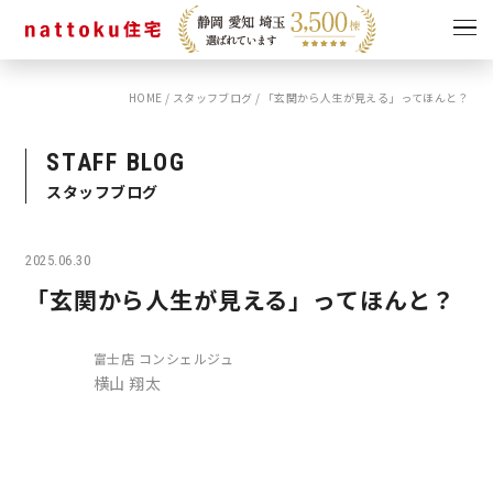
HOME
/
スタッフブログ
/
「玄関から人生が見える」ってほんと？
イベント
キャンペーン
見学会
情報
STAFF BLOG
スタッフブログ
ショールーム
資料請求
モデルハウス
2025.06.30
スタッフブログ
「玄関から人生が見える」ってほんと？
富士店 コンシェルジュ
横山 翔太