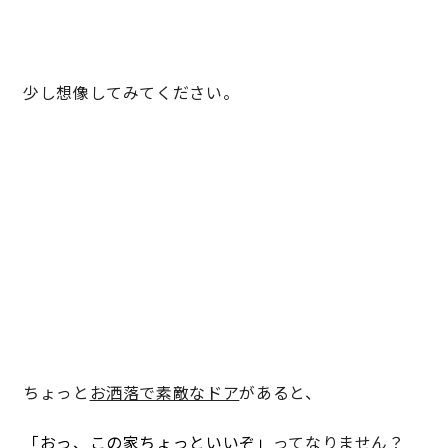
サイトマップ
プライバシーポリシー
少し想像してみてください。
よくある質問
CLOSE
ちょっと
お洒落で素敵なドア
があると、
「おっ、この家ちょっといいぞ」
ってなりません？