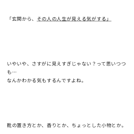
理想の暮らしを引き出すデザイン力
「玄関から、
その人の人生が見える気がする」
家具まで標準仕様の空間コーディネート
身体に優しい自然素材の家
いやいや、さすがに見えすぎじゃない？って思いつつ
耐震等級3 & 許容応力度計算 全棟標準
も…
なんかわかる気もするんですよね。
徹底したコストダウンの追求
頑丈で長持ちの外壁
2030年の省エネ基準住宅
靴の置き方とか、香りとか、ちょっとした小物とか。
100年点検住宅