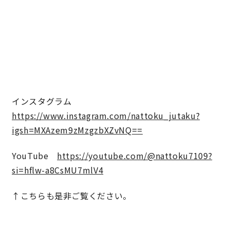
インスタグラム
https://www.instagram.com/nattoku_jutaku?
igsh=MXAzem9zMzgzbXZvNQ==
YouTube
https://youtube.com/@nattoku7109?
si=hflw-a8CsMU7mlV4
↑こちらも是非ご覧ください。