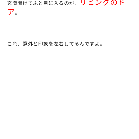
リビングのド
玄関開けてふと目に入るのが、
ア
。
キママプラス
納得リフォームスタジオ
nattoku リノベ
これ、意外と印象を左右してるんですよ。
分譲住宅･不動産
スタッフブログ
施工事例
お客さまの声
お知らせ
土地情報
近日分譲予定情報
会社情報
動画ギャラリー
採用情報