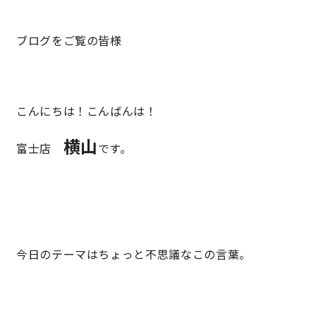
ブログをご覧の皆様
営業時間／10:00～20:00 定休日／年末年始
タップで電話をかける
こんにちは！こんばんは！
来店・見学予約
横山
富士店
です。
OWNER’S SITE オーナーズサイト
nattoku
グループコーポレートサイト
今日のテーマはちょっと不思議なこの言葉。
nattoku住宅 10のこだわり