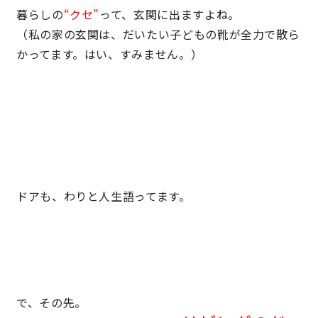
暮らしの
“クセ”
って、玄関に出ますよね。
快適な室内環境へのこだわり
（私の家の玄関は、だいたい子どもの靴が全力で散ら
かってます。はい、すみません。）
生涯続く安心のアフターフォロー
ラインナップ
最響の家
ドアも、わりと人生語ってます。
Groovin’
nattoku住宅25周年記念モデル
Glass Arts
で、その先。
Blue Style