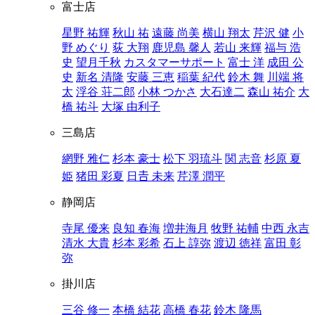
富士店
星野 祐輝
秋山 祐
遠藤 尚美
横山 翔太
芹沢 健
小
野 めぐり
荻 大翔
鹿児島 馨人
若山 来輝
福与 浩
史
望月千秋
カスタマーサポート
富士 洋
成田 公
史
新名 清隆
安藤 三恵
稲葉 紀代
鈴木 舞
川端 将
太
浮谷 荘二郎
小林 つかさ
大石達二
森山 祐介
大
橋 祐斗
大塚 由利子
三島店
網野 雅仁
杉本 豪士
松下 羽琉斗
関 志音
杉原 夏
姫
猪田 彩夏
日𠮷 未来
芹澤 潤平
静岡店
寺尾 優来
良知 春海
増井海月
牧野 祐輔
中西 永吉
清水 大貴
杉本 彩希
石上 諄弥
渡辺 徳祥
富田 彰
弥
掛川店
三谷 修一
本橋 結花
高橋 春花
鈴木 隆馬