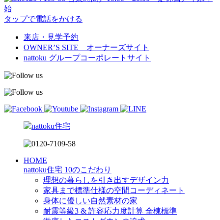
始
タップで電話をかける
来店・見学予約
OWNER’S SITE オーナーズサイト
nattoku
グループコーポレートサイト
HOME
nattoku住宅 10のこだわり
理想の暮らしを引き出すデザイン力
家具まで標準仕様の空間コーディネート
身体に優しい自然素材の家
耐震等級3 & 許容応力度計算 全棟標準