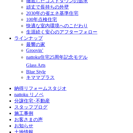
徹底したコストダウンの追求
頑丈で長持ちの外壁
2030年の省エネ基準住宅
100年点検住宅
快適な室内環境へのこだわり
生涯続く安心のアフターフォロー
ラインナップ
最響の家
Groovin’
nattoku住宅25周年記念モデル
Glass Arts
Blue Style
キママプラス
納得リフォームスタジオ
nattoku リノベ
分譲住宅･不動産
スタッフブログ
施工事例
お客さまの声
お知らせ
土地情報