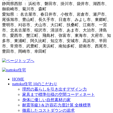
静岡県西部 ： 浜松市、磐田市、掛川市、袋井市、湖西市、
御前崎市、菊川市、森町
愛知県 ： 名古屋市、春日井市、小牧市、岩倉市、瀬戸市、
尾張旭市、豊山町、長久手市、日進市、みよし市、東郷町、
豊明市、刈谷市、犬山市、大口町、扶桑町、江南市、一宮
市、北名古屋市、稲沢市、清須市、あま市、大治市、津島
市、愛西市、蟹江町、飛島村、弥富市、東海市、大府市、知
多市、東浦町、阿久比町、知立市、安城市、高浜市、半田
市、常滑市、武豊町、美浜町、南知多町、碧南市、西尾市、
豊田市、岡崎市、幸田町
HOME
nattoku住宅 10のこだわり
理想の暮らしを引き出すデザイン力
家具まで標準仕様の空間コーディネート
身体に優しい自然素材の家
耐震等級3 & 許容応力度計算 全棟標準
徹底したコストダウンの追求