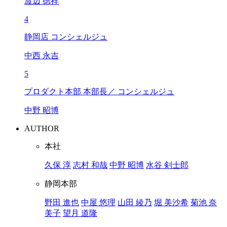
渡辺 徳祥
4
静岡店 コンシェルジュ
中西 永吉
5
プロダクト本部 本部長／ コンシェルジュ
中野 昭博
AUTHOR
本社
久保 淳
志村 和哉
中野 昭博
水谷 剣士郎
静岡本部
野田 進也
中屋 悠理
山田 綾乃
堀 美沙希
菊池 奈
美子
望月 道隆