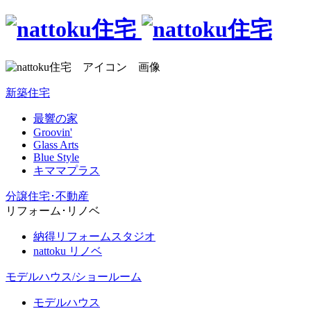
新築住宅
最響の家
Groovin'
Glass Arts
Blue Style
キママプラス
分譲住宅･不動産
リフォーム･リノベ
納得リフォームスタジオ
nattoku リノベ
モデルハウス/ショールーム
モデルハウス