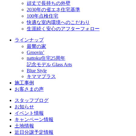
頑丈で長持ちの外壁
2030年の省エネ住宅基準
100年点検住宅
快適な室内環境へのこだわり
生涯続く安心のアフターフォロー
ラインナップ
最響の家
Groovin’
nattoku住宅25周年
記念モデル Glass Arts
Blue Style
キママプラス
施工事例
お客さまの声
スタッフブログ
お知らせ
イベント情報
キャンペーン情報
土地情報
近日分譲予定情報