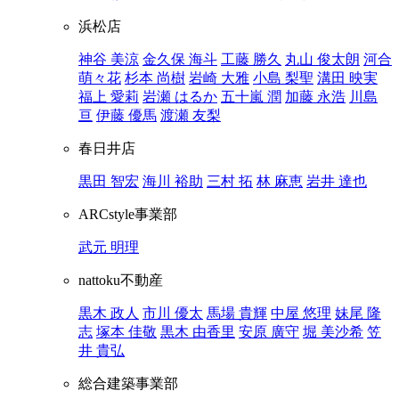
浜松店
神谷 美涼
金久保 海斗
工藤 勝久
丸山 俊太朗
河合
萌々花
杉本 尚樹
岩崎 大雅
小島 梨聖
溝田 映実
福上 愛莉
岩瀬 はるか
五十嵐 潤
加藤 永浩
川島
亘
伊藤 優馬
渡瀬 友梨
春日井店
黒田 智宏
海川 裕助
三村 拓
林 麻恵
岩井 達也
ARCstyle事業部
武元 明理
nattoku不動産
黒木 政人
市川 優太
馬場 貴輝
中屋 悠理
妹尾 隆
志
塚本 佳敬
黒木 由香里
安原 廣守
堀 美沙希
笠
井 貴弘
総合建築事業部