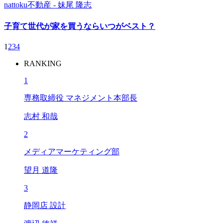
nattoku不動産
- 妹尾 隆志
子育て世代が家を買うならいつがベスト？
1
2
3
4
RANKING
1
専務取締役 マネジメント本部長
志村 和哉
2
メディアマーケティング部
望月 道隆
3
静岡店 設計