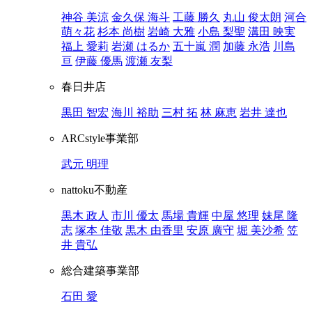
神谷 美涼
金久保 海斗
工藤 勝久
丸山 俊太朗
河合
萌々花
杉本 尚樹
岩崎 大雅
小島 梨聖
溝田 映実
福上 愛莉
岩瀬 はるか
五十嵐 潤
加藤 永浩
川島
亘
伊藤 優馬
渡瀬 友梨
春日井店
黒田 智宏
海川 裕助
三村 拓
林 麻恵
岩井 達也
ARCstyle事業部
武元 明理
nattoku不動産
黒木 政人
市川 優太
馬場 貴輝
中屋 悠理
妹尾 隆
志
塚本 佳敬
黒木 由香里
安原 廣守
堀 美沙希
笠
井 貴弘
総合建築事業部
石田 愛