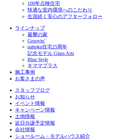
100年点検住宅
快適な室内環境へのこだわり
生涯続く安心のアフターフォロー
ラインナップ
最響の家
Groovin’
nattoku住宅25周年
記念モデル Glass Arts
Blue Style
キママプラス
施工事例
お客さまの声
スタッフブログ
お知らせ
イベント情報
キャンペーン情報
土地情報
近日分譲予定情報
会社情報
ショールーム・モデルハウス紹介