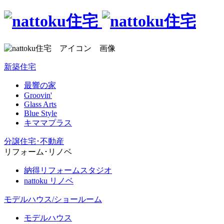
新築住宅
最響の家
Groovin'
Glass Arts
Blue Style
キママプラス
分譲住宅･不動産
リフォーム･リノベ
納得リフォームスタジオ
nattoku リノベ
モデルハウス/ショールーム
モデルハウス