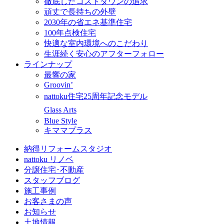
徹底したコストダウンの追求
頑丈で長持ちの外壁
2030年の省エネ基準住宅
100年点検住宅
快適な室内環境へのこだわり
生涯続く安心のアフターフォロー
ラインナップ
最響の家
Groovin’
nattoku住宅25周年記念モデル
Glass Arts
Blue Style
キママプラス
納得リフォームスタジオ
nattoku リノベ
分譲住宅･不動産
スタッフブログ
施工事例
お客さまの声
お知らせ
土地情報