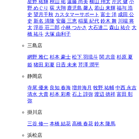
星野 祐輝
秋山 祐
遠藤 尚美
横山 翔太
芹沢 健
小
野 めぐり
荻 大翔
鹿児島 馨人
若山 来輝
福与 浩
史
望月千秋
カスタマーサポート
富士 洋
成田 公
史
新名 清隆
安藤 三恵
稲葉 紀代
鈴木 舞
川端 将
太
浮谷 荘二郎
小林 つかさ
大石達二
森山 祐介
大
橋 祐斗
大塚 由利子
三島店
網野 雅仁
杉本 豪士
松下 羽琉斗
関 志音
杉原 夏
姫
猪田 彩夏
日𠮷 未来
芹澤 潤平
静岡店
寺尾 優来
良知 春海
増井海月
牧野 祐輔
中西 永吉
清水 大貴
杉本 彩希
石上 諄弥
渡辺 徳祥
富田 彰
弥
掛川店
三谷 修一
本橋 結花
高橋 春花
鈴木 隆馬
浜松店