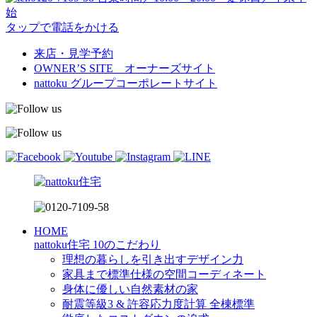
始
タップで電話をかける
来店・見学予約
OWNER’S SITE オーナーズサイト
nattoku
グループコーポレートサイト
HOME
nattoku住宅 10のこだわり
理想の暮らしを引き出すデザイン力
家具まで標準仕様の空間コーディネート
身体に優しい自然素材の家
耐震等級3 & 許容応力度計算 全棟標準