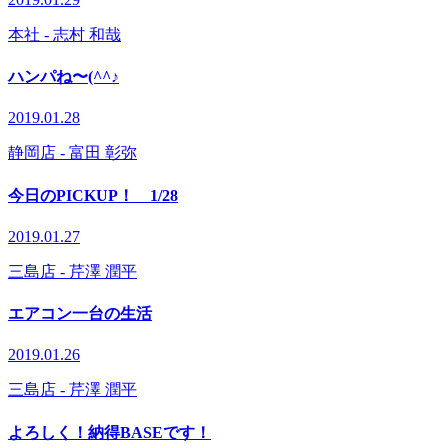
本社
- 志村 和哉
ハンパね〜(^^♪
2019.01.28
静岡店
- 富田 彰弥
今日のPICKUP！ 1/28
2019.01.27
三島店
- 芹澤 潤平
エアコン一台の生活
2019.01.26
三島店
- 芹澤 潤平
よろしく！納得BASEです！