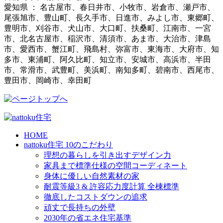
愛知県 ： 名古屋市、春日井市、小牧市、岩倉市、瀬戸市、
尾張旭市、豊山町、長久手市、日進市、みよし市、東郷町、
豊明市、刈谷市、犬山市、大口町、扶桑町、江南市、一宮
市、北名古屋市、稲沢市、清須市、あま市、大治市、津島
市、愛西市、蟹江町、飛島村、弥富市、東海市、大府市、知
多市、東浦町、阿久比町、知立市、安城市、高浜市、半田
市、常滑市、武豊町、美浜町、南知多町、碧南市、西尾市、
豊田市、岡崎市、幸田町
HOME
nattoku住宅 10のこだわり
理想の暮らしを引き出すデザイン力
家具まで標準仕様の空間コーディネート
身体に優しい自然素材の家
耐震等級3 & 許容応力度計算 全棟標準
徹底したコストダウンの追求
頑丈で長持ちの外壁
2030年の省エネ住宅基準