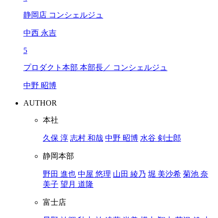
静岡店 コンシェルジュ
中西 永吉
5
プロダクト本部 本部長／ コンシェルジュ
中野 昭博
AUTHOR
本社
久保 淳
志村 和哉
中野 昭博
水谷 剣士郎
静岡本部
野田 進也
中屋 悠理
山田 綾乃
堀 美沙希
菊池 奈
美子
望月 道隆
富士店