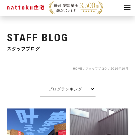
イベント
キャンペーン
STAFF BLOG
見学会
情報
スタッフブログ
ショールーム
資料請求
モデルハウス
HOME
/
スタッフブログ
/
2016年10月
スタッフブログ
ブログランキング