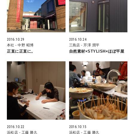
営業時間／10:00～20:00 定休日／年末年始
タップで電話をかける
2016.10.29
2016.10.24
本社
- 中野 昭博
三島店
- 芹澤 潤平
来店・見学予約
正直に正直に。
自然素材×STYLISH×ほぼ平屋
OWNER’S SITE オーナーズサイト
nattoku
グループコーポレートサイト
nattoku住宅 10のこだわり
2016.10.22
2016.10.15
浜松店
- 工藤 勝久
浜松店
- 工藤 勝久