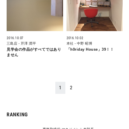
快適な室内環境へのこだわり
生涯続く安心のアフターフォロー
2016.10.07
2016.10.02
三島店
- 芹澤 潤平
本社
- 中野 昭博
ラインナップ
見学会の作品がすべてではあり
「h0riday House」39！！
ません
最響の家
Groovin’
1
2
nattoku住宅25周年記念モデル
Glass Arts
RANKING
Blue Style