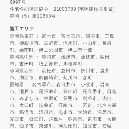
6997号
住宅性能保証協会：21003789 [宅地建物取引業]
静岡（5）第11653号
施工エリア
静岡県東部 ： 富士市、富士宮市、沼津市、三島
市、御殿場市、裾野市、清水町、小山町、長泉
町、函南町、伊豆の国市、伊豆市一部
静岡県中部 ： 静岡市、焼津市、藤枝市、島田
市、吉田町、牧之原市、川根本町
静岡県西部 ： 浜松市、磐田市、掛川市、袋井
市、湖西市、御前崎市、菊川市、森町
愛知県 ： 名古屋市、春日井市、小牧市、岩倉
市、瀬戸市、尾張旭市、豊山町、長久手市、日進
市、みよし市、東郷町、豊明市、刈谷市、犬山
市、大口町、扶桑町、江南市、一宮市、北名古屋
市、稲沢市、清須市、あま市、大治市、津島市、
愛西市、蟹江町、飛島村、弥富市、東海市、大府
市、知多市、東浦町、阿久比町、知立市、安城