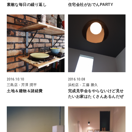
素敵な毎日の繰り返し
住宅会社がおでんPARTY
理想の暮らしを引き出すデザイン力
家具まで標準仕様の空間コーディネート
身体に優しい自然素材の家
耐震等級3 & 許容応力度計算 全棟標準
徹底したコストダウンの追求
2016.10.10
2016.10.08
三島店
- 芹澤 潤平
浜松店
- 工藤 勝久
土地＆建物＆諸経費
完成見学会をやらないけど見せ
頑丈で長持ちの外壁
たいお家はたくさんあるんだぜ
2030年の省エネ基準住宅
100年点検住宅