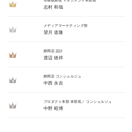
専務取締役 マネジメント本部長
1
志村 和哉
キママプラス
メディアマーケティング部
2
望月 道隆
納得リフォームスタジオ
nattoku リノベ
静岡店 設計
分譲住宅･不動産
スタッフブログ
3
渡辺 徳祥
施工事例
お客さまの声
静岡店 コンシェルジュ
4
中西 永吉
お知らせ
土地情報
プロダクト本部 本部長／ コンシェルジュ
5
近日分譲予定情報
会社情報
中野 昭博
動画ギャラリー
採用情報