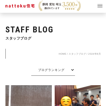
イベント
キャンペーン
STAFF BLOG
見学会
情報
スタッフブログ
ショールーム
資料請求
モデルハウス
HOME
/
スタッフブログ
/
2024年8月
スタッフブログ
ブログランキング