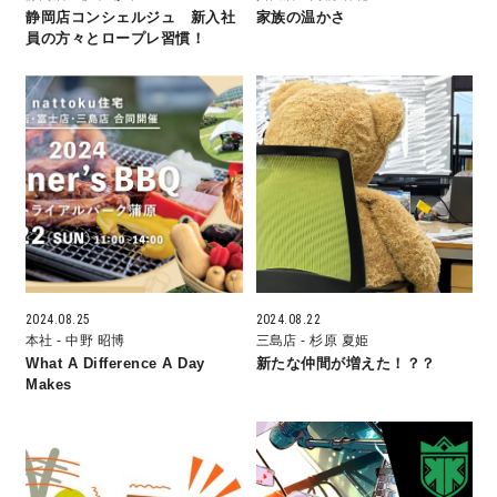
静岡店コンシェルジュ 新入社
家族の温かさ
員の方々とロープレ習慣！
理想の暮らしを引き出すデザイン力
家具まで標準仕様の空間コーディネート
身体に優しい自然素材の家
耐震等級3 & 許容応力度計算 全棟標準
徹底したコストダウンの追求
2024.08.25
2024.08.22
本社
- 中野 昭博
三島店
- 杉原 夏姫
頑丈で長持ちの外壁
What A Difference A Day
新たな仲間が増えた！？？
Makes
2030年の省エネ基準住宅
100年点検住宅