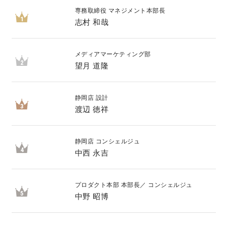
専務取締役 マネジメント本部長
1
志村 和哉
キママプラス
メディアマーケティング部
納得リフォームスタジオ
nattoku リノベ
2
望月 道隆
分譲住宅･不動産
スタッフブログ
静岡店 設計
3
渡辺 徳祥
施工事例
お客さまの声
静岡店 コンシェルジュ
4
中西 永吉
お知らせ
土地情報
近日分譲予定情報
会社情報
プロダクト本部 本部長／ コンシェルジュ
5
中野 昭博
動画ギャラリー
採用情報