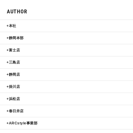
サイトマップ
プライバシーポリシー
AUTHOR
本社
よくある質問
静岡本部
富士店
三島店
静岡店
CLOSE
掛川店
浜松店
春日井店
ARCstyle事業部