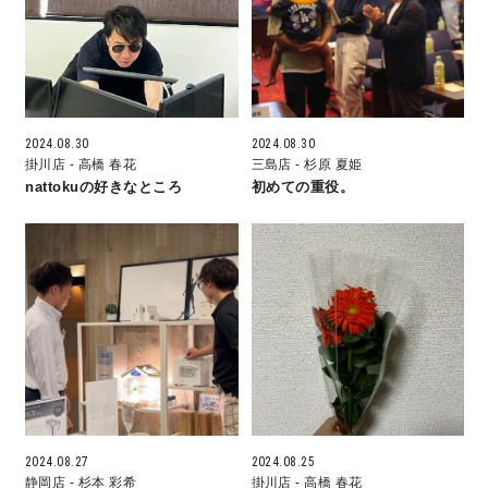
営業時間／10:00～20:00 定休日／年末年始
タップで電話をかける
2024.08.30
2024.08.30
掛川店
- 高橋 春花
三島店
- 杉原 夏姫
来店・見学予約
nattokuの好きなところ
初めての重役。
OWNER’S SITE オーナーズサイト
nattoku
グループコーポレートサイト
nattoku住宅 10のこだわり
2024.08.27
2024.08.25
静岡店
- 杉本 彩希
掛川店
- 高橋 春花