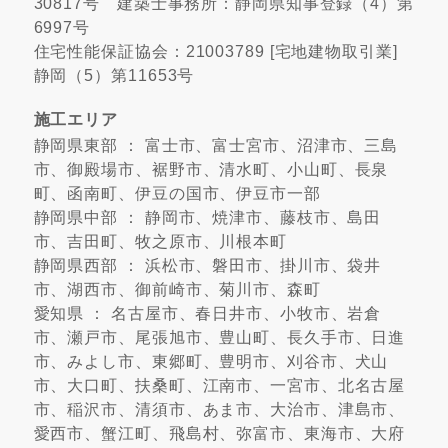
30817号 建築士事務所：静岡県知事登録（4）第
6997号
住宅性能保証協会：21003789 [宅地建物取引業]
静岡（5）第11653号
施工エリア
静岡県東部 ： 富士市、富士宮市、沼津市、三島
市、御殿場市、裾野市、清水町、小山町、長泉
町、函南町、伊豆の国市、伊豆市一部
静岡県中部 ： 静岡市、焼津市、藤枝市、島田
市、吉田町、牧之原市、川根本町
静岡県西部 ： 浜松市、磐田市、掛川市、袋井
市、湖西市、御前崎市、菊川市、森町
愛知県 ： 名古屋市、春日井市、小牧市、岩倉
市、瀬戸市、尾張旭市、豊山町、長久手市、日進
市、みよし市、東郷町、豊明市、刈谷市、犬山
市、大口町、扶桑町、江南市、一宮市、北名古屋
市、稲沢市、清須市、あま市、大治市、津島市、
愛西市、蟹江町、飛島村、弥富市、東海市、大府