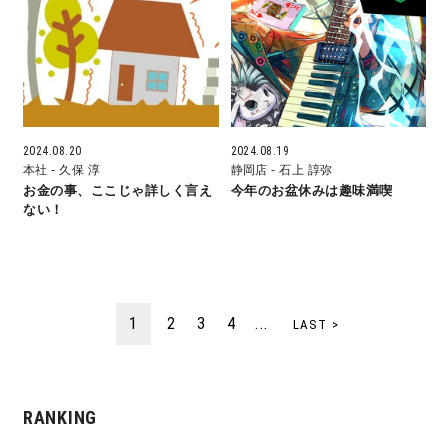
快適な室内環境へのこだわり
生涯続く安心のアフターフォロー
2024.08.20
2024.08.19
ラインナップ
本社
- 久保 淳
静岡店
- 石上 諄弥
お金の事、ここじゃ詳しく言え
今年のお盆休みは趣味満喫
ない！
最響の家
Groovin’
1
2
3
4
...
LAST >
nattoku住宅25周年記念モデル
Glass Arts
RANKING
Blue Style