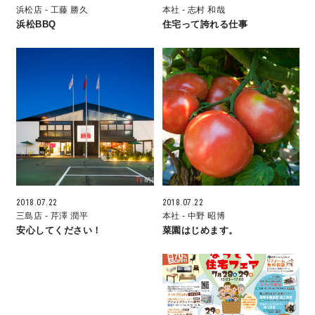
浜松店
- 工藤 勝久
本社
- 志村 和哉
浜松BBQ
住宅って誇れる仕事
理想の暮らしを引き出すデザイン力
家具まで標準仕様の空間コーディネート
身体に優しい自然素材の家
耐震等級3 & 許容応力度計算 全棟標準
徹底したコストダウンの追求
2018.07.22
2018.07.22
三島店
- 芹澤 潤平
本社
- 中野 昭博
頑丈で長持ちの外壁
安心してください！
菜園はじめます。
2030年の省エネ基準住宅
100年点検住宅