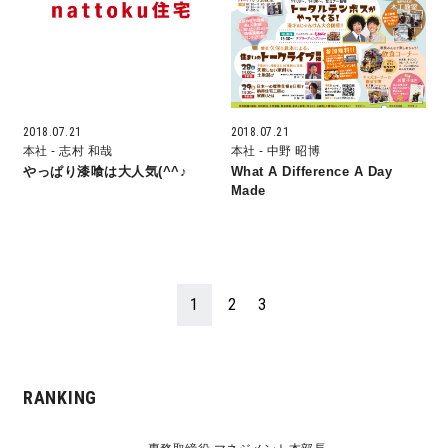
快適な室内環境へのこだわり
生涯続く安心のアフターフォロー
2018.07.21
2018.07.21
本社
- 志村 和哉
本社
- 中野 昭博
ラインナップ
やっぱり漆喰は大人気(^^♪
What A Difference A Day
Made
最響の家
Groovin’
1
2
3
nattoku住宅25周年記念モデル
Glass Arts
RANKING
Blue Style