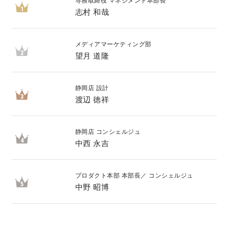
専務取締役 マネジメント本部長
1
志村 和哉
キママプラス
メディアマーケティング部
2
望月 道隆
納得リフォームスタジオ
nattoku リノベ
静岡店 設計
分譲住宅･不動産
スタッフブログ
3
渡辺 徳祥
施工事例
お客さまの声
静岡店 コンシェルジュ
4
中西 永吉
お知らせ
土地情報
プロダクト本部 本部長／ コンシェルジュ
5
近日分譲予定情報
会社情報
中野 昭博
動画ギャラリー
採用情報