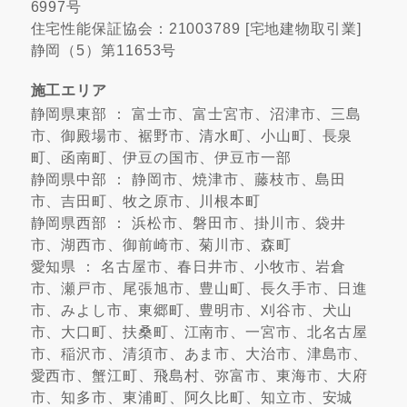
6997号
住宅性能保証協会：21003789 [宅地建物取引業]
静岡（5）第11653号
施工エリア
静岡県東部 ： 富士市、富士宮市、沼津市、三島
市、御殿場市、裾野市、清水町、小山町、長泉
町、函南町、伊豆の国市、伊豆市一部
静岡県中部 ： 静岡市、焼津市、藤枝市、島田
市、吉田町、牧之原市、川根本町
静岡県西部 ： 浜松市、磐田市、掛川市、袋井
市、湖西市、御前崎市、菊川市、森町
愛知県 ： 名古屋市、春日井市、小牧市、岩倉
市、瀬戸市、尾張旭市、豊山町、長久手市、日進
市、みよし市、東郷町、豊明市、刈谷市、犬山
市、大口町、扶桑町、江南市、一宮市、北名古屋
市、稲沢市、清須市、あま市、大治市、津島市、
愛西市、蟹江町、飛島村、弥富市、東海市、大府
市、知多市、東浦町、阿久比町、知立市、安城