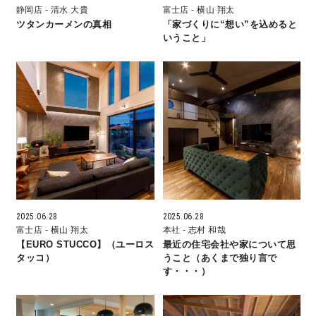
静岡店
- 清水 大貴
富士店
- 横山 翔太
ツタンカーメンの真相
「家づくりに“想い”を込めると
理想の暮らしを引き出すデザイン力
いうこと」
家具まで標準仕様の空間コーディネート
身体に優しい自然素材の家
耐震等級3 & 許容応力度計算 全棟標準
徹底したコストダウンの追求
2025.06.28
2025.06.28
頑丈で長持ちの外壁
富士店
- 横山 翔太
本社
- 志村 和哉
【EURO STUCCO】（ユーロス
最近の住宅会社や家について思
タッコ）
うこと（あくまで独り言で
2030年の省エネ基準住宅
す・・・）
100年点検住宅