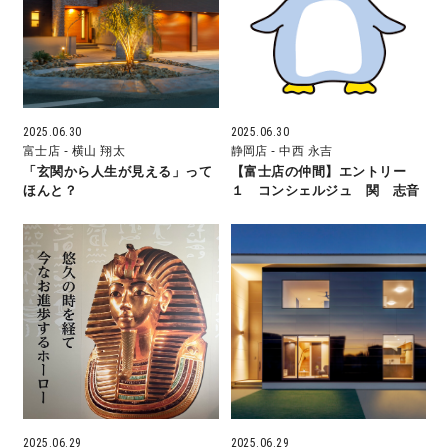
営業時間／10:00～20:00 定休日／年末年始
タップで電話をかける
2025.06.30
2025.06.30
富士店
- 横山 翔太
静岡店
- 中西 永吉
来店・見学予約
「玄関から人生が見える」って
【富士店の仲間】エントリー
ほんと？
１ コンシェルジュ 関 志音
OWNER’S SITE オーナーズサイト
nattoku
グループコーポレートサイト
nattoku住宅 10のこだわり
2025.06.29
2025.06.29