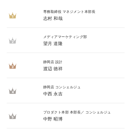
専務取締役 マネジメント本部長
キママプラス
1
志村 和哉
納得リフォームスタジオ
nattoku リノベ
メディアマーケティング部
2
望月 道隆
分譲住宅･不動産
スタッフブログ
静岡店 設計
3
渡辺 徳祥
施工事例
お客さまの声
静岡店 コンシェルジュ
お知らせ
土地情報
4
中西 永吉
近日分譲予定情報
会社情報
プロダクト本部 本部長／ コンシェルジュ
5
中野 昭博
動画ギャラリー
採用情報