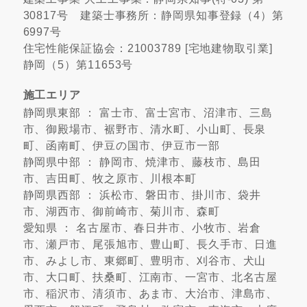
30817号 建築士事務所：静岡県知事登録（4）第
6997号
住宅性能保証協会：21003789 [宅地建物取引業]
静岡（5）第11653号
施工エリア
静岡県東部 ： 富士市、富士宮市、沼津市、三島
市、御殿場市、裾野市、清水町、小山町、長泉
町、函南町、伊豆の国市、伊豆市一部
静岡県中部 ： 静岡市、焼津市、藤枝市、島田
市、吉田町、牧之原市、川根本町
静岡県西部 ： 浜松市、磐田市、掛川市、袋井
市、湖西市、御前崎市、菊川市、森町
愛知県 ： 名古屋市、春日井市、小牧市、岩倉
市、瀬戸市、尾張旭市、豊山町、長久手市、日進
市、みよし市、東郷町、豊明市、刈谷市、犬山
市、大口町、扶桑町、江南市、一宮市、北名古屋
市、稲沢市、清須市、あま市、大治市、津島市、