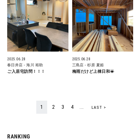
快適な室内環境へのこだわり
生涯続く安心のアフターフォロー
ラインナップ
2025.06.28
2025.06.28
春日井店
- 海川 裕助
三島店
- 杉原 夏姫
ご入居宅訪問！！！
梅雨だけど上棟日和☀
最響の家
Groovin’
1
2
3
4
...
LAST >
nattoku住宅25周年記念モデル
Glass Arts
RANKING
Blue Style