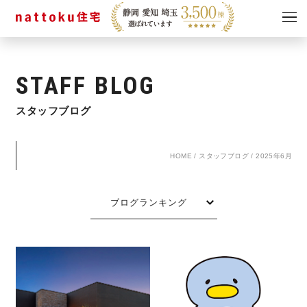
イベント
キャンペーン
STAFF BLOG
見学会
情報
スタッフブログ
ショールーム
資料請求
モデルハウス
HOME
/
スタッフブログ
/
2025年6月
スタッフブログ
ブログランキング