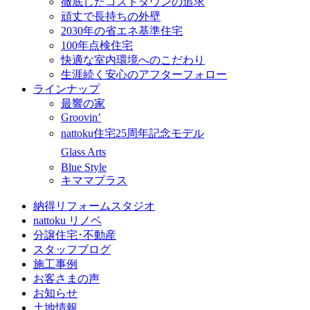
徹底したコストダウンの追求
頑丈で長持ちの外壁
2030年の省エネ基準住宅
100年点検住宅
快適な室内環境へのこだわり
生涯続く安心のアフターフォロー
ラインナップ
最響の家
Groovin’
nattoku住宅25周年記念モデル
Glass Arts
Blue Style
キママプラス
納得リフォームスタジオ
nattoku リノベ
分譲住宅･不動産
スタッフブログ
施工事例
お客さまの声
お知らせ
土地情報