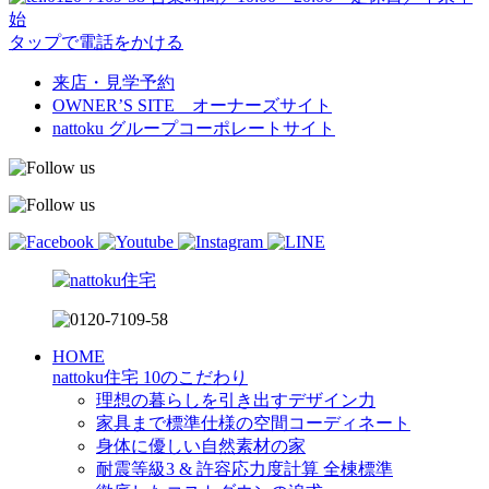
始
タップで電話をかける
来店・見学予約
OWNER’S SITE オーナーズサイト
nattoku
グループコーポレートサイト
HOME
nattoku住宅 10のこだわり
理想の暮らしを引き出すデザイン力
家具まで標準仕様の空間コーディネート
身体に優しい自然素材の家
耐震等級3 & 許容応力度計算 全棟標準