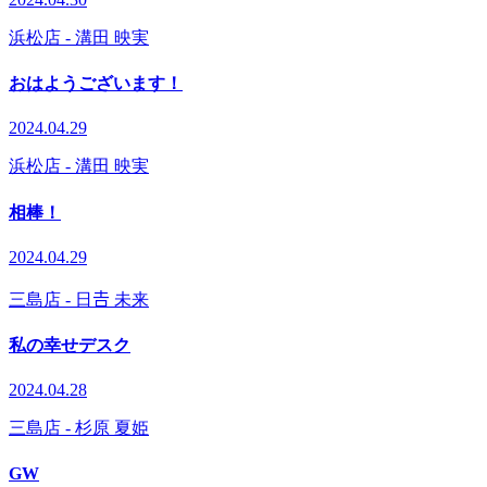
浜松店
- 溝田 映実
おはようございます！
2024.04.29
浜松店
- 溝田 映実
相棒！
2024.04.29
三島店
- 日𠮷 未来
私の幸せデスク
2024.04.28
三島店
- 杉原 夏姫
GW