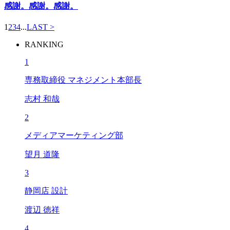
感謝。感謝。感謝。
1
2
3
4
...
LAST >
RANKING
1
専務取締役 マネジメント本部長
志村 和哉
2
メディアマーケティング部
望月 道隆
3
静岡店 設計
渡辺 徳祥
4