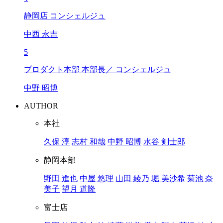
静岡店 コンシェルジュ
中西 永吉
5
プロダクト本部 本部長／ コンシェルジュ
中野 昭博
AUTHOR
本社
久保 淳
志村 和哉
中野 昭博
水谷 剣士郎
静岡本部
野田 進也
中屋 悠理
山田 綾乃
堀 美沙希
菊池 奈
美子
望月 道隆
富士店