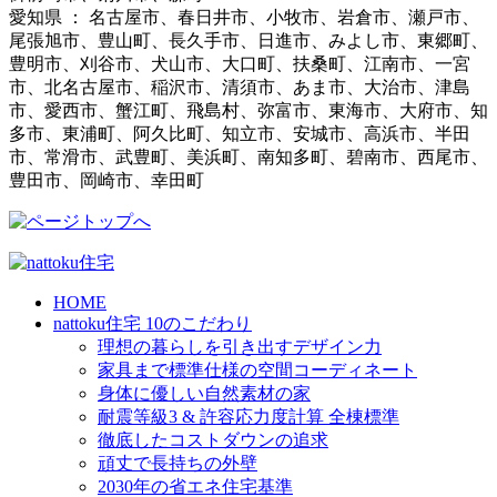
愛知県 ： 名古屋市、春日井市、小牧市、岩倉市、瀬戸市、
尾張旭市、豊山町、長久手市、日進市、みよし市、東郷町、
豊明市、刈谷市、犬山市、大口町、扶桑町、江南市、一宮
市、北名古屋市、稲沢市、清須市、あま市、大治市、津島
市、愛西市、蟹江町、飛島村、弥富市、東海市、大府市、知
多市、東浦町、阿久比町、知立市、安城市、高浜市、半田
市、常滑市、武豊町、美浜町、南知多町、碧南市、西尾市、
豊田市、岡崎市、幸田町
HOME
nattoku住宅 10のこだわり
理想の暮らしを引き出すデザイン力
家具まで標準仕様の空間コーディネート
身体に優しい自然素材の家
耐震等級3 & 許容応力度計算 全棟標準
徹底したコストダウンの追求
頑丈で長持ちの外壁
2030年の省エネ住宅基準