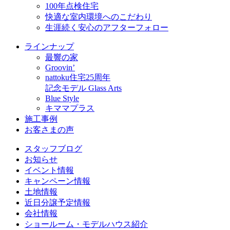
100年点検住宅
快適な室内環境へのこだわり
生涯続く安心のアフターフォロー
ラインナップ
最響の家
Groovin’
nattoku住宅25周年
記念モデル Glass Arts
Blue Style
キママプラス
施工事例
お客さまの声
スタッフブログ
お知らせ
イベント情報
キャンペーン情報
土地情報
近日分譲予定情報
会社情報
ショールーム・モデルハウス紹介