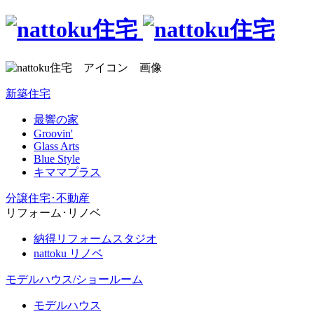
新築住宅
最響の家
Groovin'
Glass Arts
Blue Style
キママプラス
分譲住宅･不動産
リフォーム･リノベ
納得リフォームスタジオ
nattoku リノベ
モデルハウス/ショールーム
モデルハウス