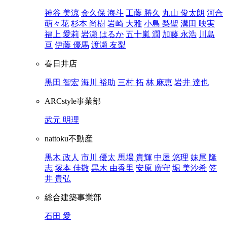
神谷 美涼
金久保 海斗
工藤 勝久
丸山 俊太朗
河合
萌々花
杉本 尚樹
岩崎 大雅
小島 梨聖
溝田 映実
福上 愛莉
岩瀬 はるか
五十嵐 潤
加藤 永浩
川島
亘
伊藤 優馬
渡瀬 友梨
春日井店
黒田 智宏
海川 裕助
三村 拓
林 麻恵
岩井 達也
ARCstyle事業部
武元 明理
nattoku不動産
黒木 政人
市川 優太
馬場 貴輝
中屋 悠理
妹尾 隆
志
塚本 佳敬
黒木 由香里
安原 廣守
堀 美沙希
笠
井 貴弘
総合建築事業部
石田 愛