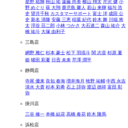
星野 祐輝
秋山 祐
遠藤 尚美
横山 翔太
芹沢 健
小
野 めぐり
荻 大翔
鹿児島 馨人
若山 来輝
福与 浩
史
望月千秋
カスタマーサポート
富士 洋
成田 公
史
新名 清隆
安藤 三恵
稲葉 紀代
鈴木 舞
川端 将
太
浮谷 荘二郎
小林 つかさ
大石達二
森山 祐介
大
橋 祐斗
大塚 由利子
三島店
網野 雅仁
杉本 豪士
松下 羽琉斗
関 志音
杉原 夏
姫
猪田 彩夏
日𠮷 未来
芹澤 潤平
静岡店
寺尾 優来
良知 春海
増井海月
牧野 祐輔
中西 永吉
清水 大貴
杉本 彩希
石上 諄弥
渡辺 徳祥
富田 彰
弥
掛川店
三谷 修一
本橋 結花
高橋 春花
鈴木 隆馬
浜松店