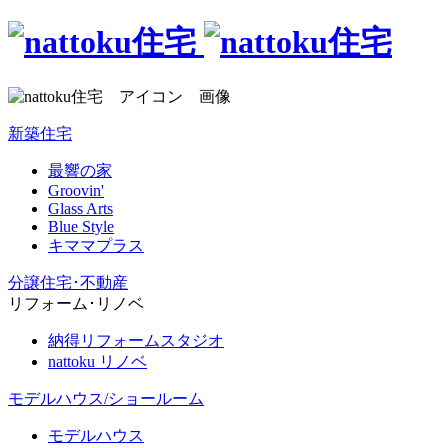
新築住宅
最響の家
Groovin'
Glass Arts
Blue Style
キママプラス
分譲住宅･不動産
リフォーム･リノベ
納得リフォームスタジオ
nattoku リノベ
モデルハウス/ショールーム
モデルハウス