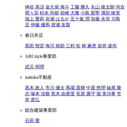
神谷 美涼
金久保 海斗
工藤 勝久
丸山 俊太朗
河合
萌々花
杉本 尚樹
岩崎 大雅
小島 梨聖
溝田 映実
福上 愛莉
岩瀬 はるか
五十嵐 潤
加藤 永浩
川島
亘
伊藤 優馬
渡瀬 友梨
春日井店
黒田 智宏
海川 裕助
三村 拓
林 麻恵
岩井 達也
ARCstyle事業部
武元 明理
nattoku不動産
黒木 政人
市川 優太
馬場 貴輝
中屋 悠理
妹尾 隆
志
塚本 佳敬
黒木 由香里
安原 廣守
堀 美沙希
笠
井 貴弘
総合建築事業部
石田 愛