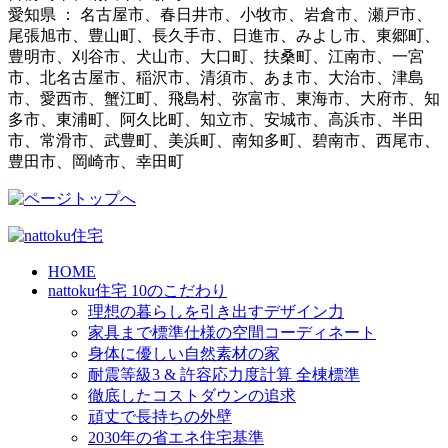
愛知県 ： 名古屋市、春日井市、小牧市、岩倉市、瀬戸市、
尾張旭市、豊山町、長久手市、日進市、みよし市、東郷町、
豊明市、刈谷市、犬山市、大口町、扶桑町、江南市、一宮
市、北名古屋市、稲沢市、清須市、あま市、大治市、津島
市、愛西市、蟹江町、飛島村、弥富市、東海市、大府市、知
多市、東浦町、阿久比町、知立市、安城市、高浜市、半田
市、常滑市、武豊町、美浜町、南知多町、碧南市、西尾市、
豊田市、岡崎市、幸田町
HOME
nattoku住宅 10のこだわり
理想の暮らしを引き出すデザイン力
家具まで標準仕様の空間コーディネート
身体に優しい自然素材の家
耐震等級3 & 許容応力度計算 全棟標準
徹底したコストダウンの追求
頑丈で長持ちの外壁
2030年の省エネ住宅基準