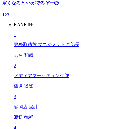
寒くなると○○がでるぞー②
1
2
3
RANKING
1
専務取締役 マネジメント本部長
志村 和哉
2
メディアマーケティング部
望月 道隆
3
静岡店 設計
渡辺 徳祥
4