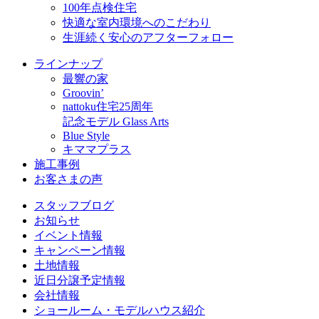
100年点検住宅
快適な室内環境へのこだわり
生涯続く安心のアフターフォロー
ラインナップ
最響の家
Groovin’
nattoku住宅25周年
記念モデル Glass Arts
Blue Style
キママプラス
施工事例
お客さまの声
スタッフブログ
お知らせ
イベント情報
キャンペーン情報
土地情報
近日分譲予定情報
会社情報
ショールーム・モデルハウス紹介