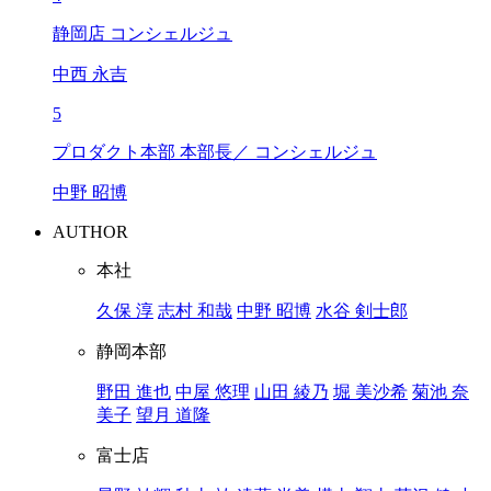
静岡店 コンシェルジュ
中西 永吉
5
プロダクト本部 本部長／ コンシェルジュ
中野 昭博
AUTHOR
本社
久保 淳
志村 和哉
中野 昭博
水谷 剣士郎
静岡本部
野田 進也
中屋 悠理
山田 綾乃
堀 美沙希
菊池 奈
美子
望月 道隆
富士店