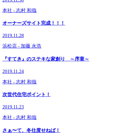
本社
- 志村 和哉
オーナーズサイト完成！！！
2019.11.28
浜松店
- 加藤 永浩
『すてき』のステキな家創り ～序章～
2019.11.24
本社
- 志村 和哉
次世代住宅ポイント！
2019.11.23
本社
- 志村 和哉
さぁ〜て、冬仕度せねば！