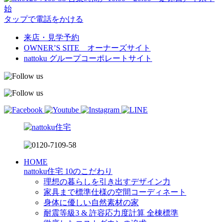
始
タップで電話をかける
来店・見学予約
OWNER’S SITE オーナーズサイト
nattoku
グループコーポレートサイト
HOME
nattoku住宅 10のこだわり
理想の暮らしを引き出すデザイン力
家具まで標準仕様の空間コーディネート
身体に優しい自然素材の家
耐震等級3 & 許容応力度計算 全棟標準