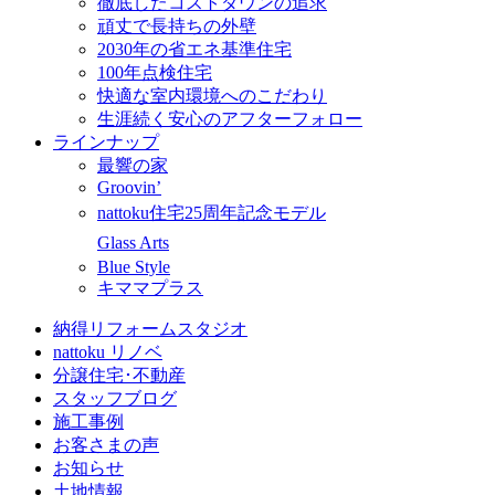
徹底したコストダウンの追求
頑丈で長持ちの外壁
2030年の省エネ基準住宅
100年点検住宅
快適な室内環境へのこだわり
生涯続く安心のアフターフォロー
ラインナップ
最響の家
Groovin’
nattoku住宅25周年記念モデル
Glass Arts
Blue Style
キママプラス
納得リフォームスタジオ
nattoku リノベ
分譲住宅･不動産
スタッフブログ
施工事例
お客さまの声
お知らせ
土地情報