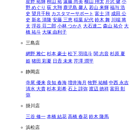
星野 祐輝
秋山 祐
遠藤 尚美
横山 翔太
芹沢 健
小
野 めぐり
荻 大翔
鹿児島 馨人
若山 来輝
福与 浩
史
望月千秋
カスタマーサポート
富士 洋
成田 公
史
新名 清隆
安藤 三恵
稲葉 紀代
鈴木 舞
川端 将
太
浮谷 荘二郎
小林 つかさ
大石達二
森山 祐介
大
橋 祐斗
大塚 由利子
三島店
網野 雅仁
杉本 豪士
松下 羽琉斗
関 志音
杉原 夏
姫
猪田 彩夏
日𠮷 未来
芹澤 潤平
静岡店
寺尾 優来
良知 春海
増井海月
牧野 祐輔
中西 永吉
清水 大貴
杉本 彩希
石上 諄弥
渡辺 徳祥
富田 彰
弥
掛川店
三谷 修一
本橋 結花
高橋 春花
鈴木 隆馬
浜松店