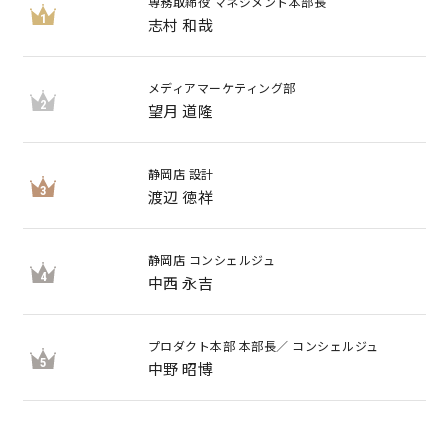
専務取締役 マネジメント本部長
1
志村 和哉
キママプラス
メディアマーケティング部
2
望月 道隆
納得リフォームスタジオ
nattoku リノベ
静岡店 設計
分譲住宅･不動産
スタッフブログ
3
渡辺 徳祥
施工事例
お客さまの声
静岡店 コンシェルジュ
4
中西 永吉
お知らせ
土地情報
プロダクト本部 本部長／ コンシェルジュ
5
近日分譲予定情報
会社情報
中野 昭博
動画ギャラリー
採用情報