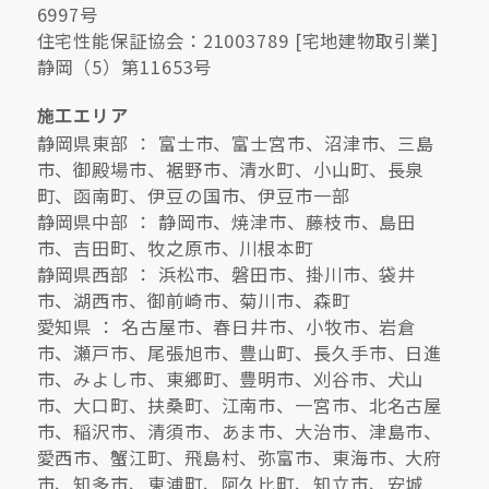
6997号
住宅性能保証協会：21003789 [宅地建物取引業]
静岡（5）第11653号
施工エリア
静岡県東部 ： 富士市、富士宮市、沼津市、三島
市、御殿場市、裾野市、清水町、小山町、長泉
町、函南町、伊豆の国市、伊豆市一部
静岡県中部 ： 静岡市、焼津市、藤枝市、島田
市、吉田町、牧之原市、川根本町
静岡県西部 ： 浜松市、磐田市、掛川市、袋井
市、湖西市、御前崎市、菊川市、森町
愛知県 ： 名古屋市、春日井市、小牧市、岩倉
市、瀬戸市、尾張旭市、豊山町、長久手市、日進
市、みよし市、東郷町、豊明市、刈谷市、犬山
市、大口町、扶桑町、江南市、一宮市、北名古屋
市、稲沢市、清須市、あま市、大治市、津島市、
愛西市、蟹江町、飛島村、弥富市、東海市、大府
市、知多市、東浦町、阿久比町、知立市、安城