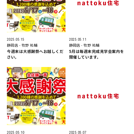
営業時間／10:00～20:00 定休日／年末年始
タップで電話をかける
2025.05.15
2025.05.11
静岡店
- 牧野 祐輔
静岡店
- 牧野 祐輔
来店・見学予約
今週末は大感謝祭へお越しくだ
5月は毎週末完成見学会案内を
さい。
開催しています。
OWNER’S SITE オーナーズサイト
nattoku
グループコーポレートサイト
nattoku住宅 10のこだわり
2025.05.10
2025.05.07