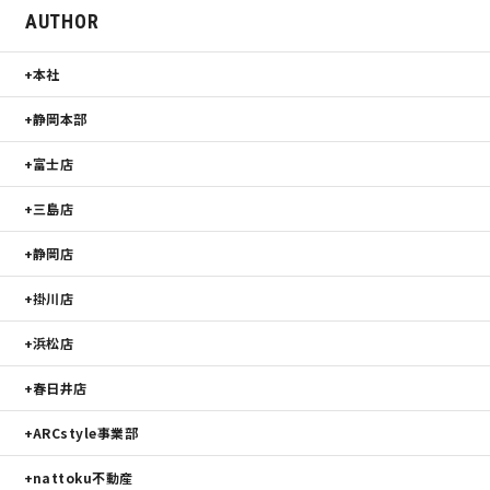
AUTHOR
サイトマップ
プライバシーポリシー
本社
よくある質問
静岡本部
富士店
三島店
静岡店
CLOSE
掛川店
浜松店
春日井店
ARCstyle事業部
nattoku不動産