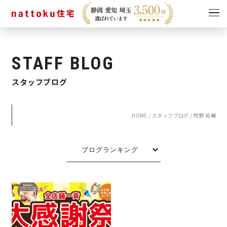
イベント
キャンペーン
STAFF BLOG
見学会
情報
スタッフブログ
ショールーム
資料請求
モデルハウス
HOME
/
スタッフブログ
/
牧野 祐輔
スタッフブログ
ブログランキング