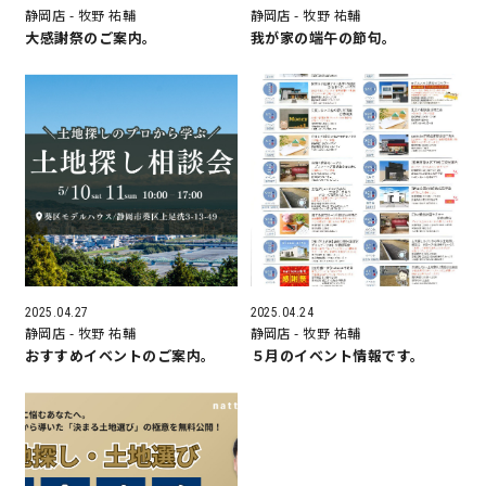
静岡店
- 牧野 祐輔
静岡店
- 牧野 祐輔
大感謝祭のご案内。
我が家の端午の節句。
理想の暮らしを引き出すデザイン力
家具まで標準仕様の空間コーディネート
身体に優しい自然素材の家
耐震等級3 & 許容応力度計算 全棟標準
徹底したコストダウンの追求
2025.04.27
2025.04.24
静岡店
- 牧野 祐輔
静岡店
- 牧野 祐輔
頑丈で長持ちの外壁
おすすめイベントのご案内。
５月のイベント情報です。
2030年の省エネ基準住宅
100年点検住宅