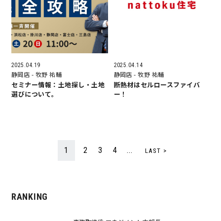
快適な室内環境へのこだわり
生涯続く安心のアフターフォロー
2025.04.19
2025.04.14
静岡店
- 牧野 祐輔
静岡店
- 牧野 祐輔
ラインナップ
セミナー情報：土地探し・土地
断熱材はセルロースファイバ
選びについて。
ー！
最響の家
Groovin’
1
2
3
4
...
LAST >
nattoku住宅25周年記念モデル
Glass Arts
RANKING
Blue Style