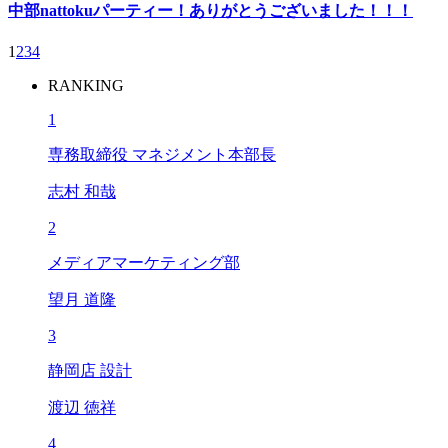
中部nattokuパーティー！ありがとうございました！！！
1
2
3
4
RANKING
1
専務取締役 マネジメント本部長
志村 和哉
2
メディアマーケティング部
望月 道隆
3
静岡店 設計
渡辺 徳祥
4