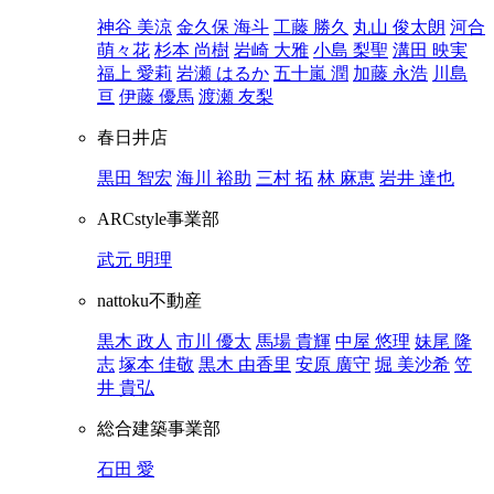
神谷 美涼
金久保 海斗
工藤 勝久
丸山 俊太朗
河合
萌々花
杉本 尚樹
岩崎 大雅
小島 梨聖
溝田 映実
福上 愛莉
岩瀬 はるか
五十嵐 潤
加藤 永浩
川島
亘
伊藤 優馬
渡瀬 友梨
春日井店
黒田 智宏
海川 裕助
三村 拓
林 麻恵
岩井 達也
ARCstyle事業部
武元 明理
nattoku不動産
黒木 政人
市川 優太
馬場 貴輝
中屋 悠理
妹尾 隆
志
塚本 佳敬
黒木 由香里
安原 廣守
堀 美沙希
笠
井 貴弘
総合建築事業部
石田 愛