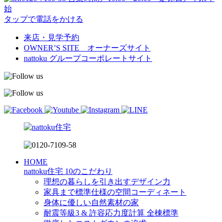
始
タップで電話をかける
来店・見学予約
OWNER’S SITE オーナーズサイト
nattoku
グループコーポレートサイト
HOME
nattoku住宅 10のこだわり
理想の暮らしを引き出すデザイン力
家具まで標準仕様の空間コーディネート
身体に優しい自然素材の家
耐震等級3 & 許容応力度計算 全棟標準