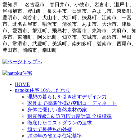
愛知県 ： 名古屋市、春日井市、小牧市、岩倉市、瀬戸市、
尾張旭市、豊山町、長久手市、日進市、みよし市、東郷町、
豊明市、刈谷市、犬山市、大口町、扶桑町、江南市、一宮
市、北名古屋市、稲沢市、清須市、あま市、大治市、津島
市、愛西市、蟹江町、飛島村、弥富市、東海市、大府市、知
多市、東浦町、阿久比町、知立市、安城市、高浜市、半田
市、常滑市、武豊町、美浜町、南知多町、碧南市、西尾市、
豊田市、岡崎市、幸田町
HOME
nattoku住宅 10のこだわり
理想の暮らしを引き出すデザイン力
家具まで標準仕様の空間コーディネート
身体に優しい自然素材の家
耐震等級3 & 許容応力度計算 全棟標準
徹底したコストダウンの追求
頑丈で長持ちの外壁
2030年の省エネ住宅基準