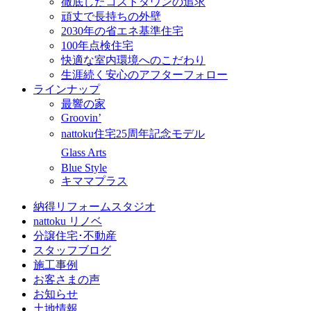
徹底したコストダウンの追求
頑丈で長持ちの外壁
2030年の省エネ基準住宅
100年点検住宅
快適な室内環境へのこだわり
生涯続く安心のアフターフォロー
ラインナップ
最響の家
Groovin’
nattoku住宅25周年記念モデル
Glass Arts
Blue Style
キママプラス
納得リフォームスタジオ
nattoku リノベ
分譲住宅･不動産
スタッフブログ
施工事例
お客さまの声
お知らせ
土地情報