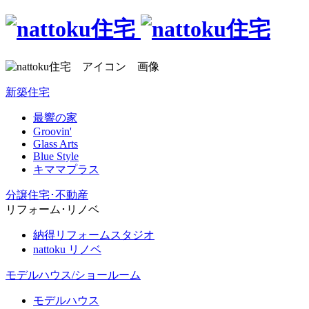
新築住宅
最響の家
Groovin'
Glass Arts
Blue Style
キママプラス
分譲住宅･不動産
リフォーム･リノベ
納得リフォームスタジオ
nattoku リノベ
モデルハウス/ショールーム
モデルハウス