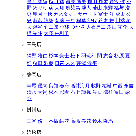
星野 祐輝
秋山 祐
遠藤 尚美
横山 翔太
芹沢 健
小
野 めぐり
荻 大翔
鹿児島 馨人
若山 来輝
福与 浩
史
望月千秋
カスタマーサポート
富士 洋
成田 公
史
新名 清隆
安藤 三恵
稲葉 紀代
鈴木 舞
川端 将
太
浮谷 荘二郎
小林 つかさ
大石達二
森山 祐介
大
橋 祐斗
大塚 由利子
三島店
網野 雅仁
杉本 豪士
松下 羽琉斗
関 志音
杉原 夏
姫
猪田 彩夏
日𠮷 未来
芹澤 潤平
静岡店
寺尾 優来
良知 春海
増井海月
牧野 祐輔
中西 永吉
清水 大貴
杉本 彩希
石上 諄弥
渡辺 徳祥
富田 彰
弥
掛川店
三谷 修一
本橋 結花
高橋 春花
鈴木 隆馬
浜松店