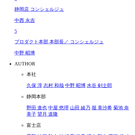
静岡店 コンシェルジュ
中西 永吉
5
プロダクト本部 本部長／ コンシェルジュ
中野 昭博
AUTHOR
本社
久保 淳
志村 和哉
中野 昭博
水谷 剣士郎
静岡本部
野田 進也
中屋 悠理
山田 綾乃
堀 美沙希
菊池 奈
美子
望月 道隆
富士店