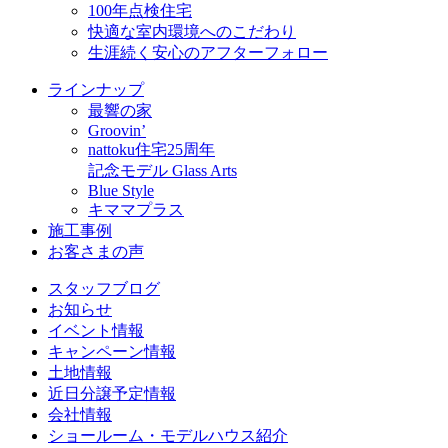
100年点検住宅
快適な室内環境へのこだわり
生涯続く安心のアフターフォロー
ラインナップ
最響の家
Groovin’
nattoku住宅25周年
記念モデル Glass Arts
Blue Style
キママプラス
施工事例
お客さまの声
スタッフブログ
お知らせ
イベント情報
キャンペーン情報
土地情報
近日分譲予定情報
会社情報
ショールーム・モデルハウス紹介