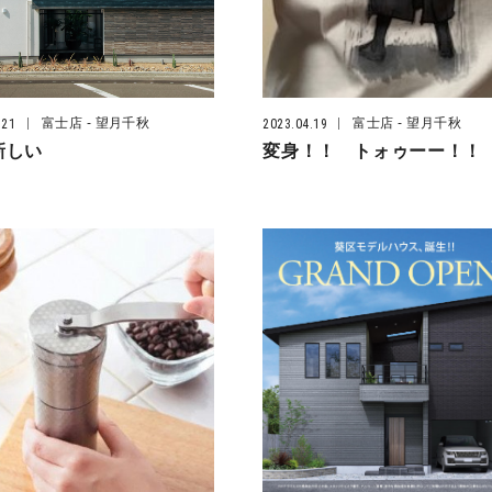
富士店
- 望月千秋
富士店
- 望月千秋
.21
2023.04.19
新しい
変身！！ トォゥーー！！