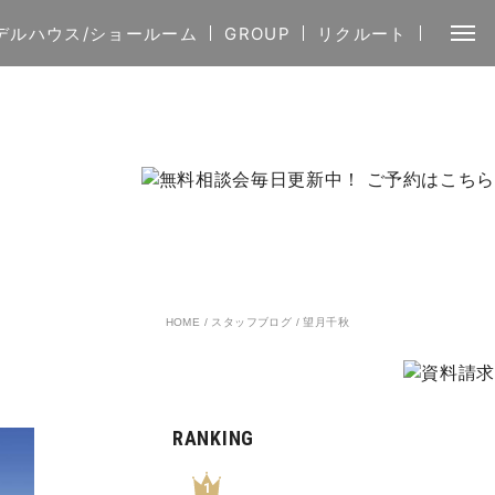
デルハウス/ショールーム
GROUP
リクルート
HOME
/
スタッフブログ
/
望月千秋
RANKING
1