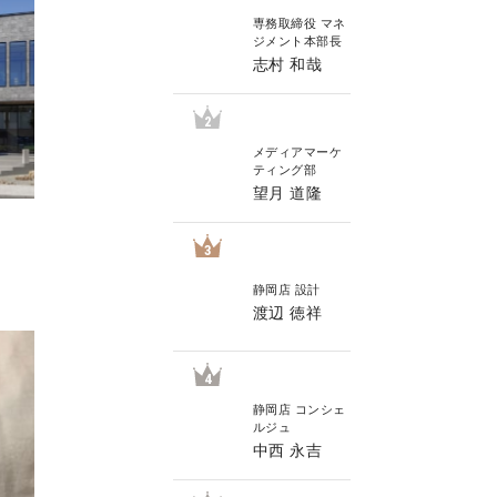
専務取締役 マネ
ジメント本部長
志村 和哉
2
メディアマーケ
ティング部
望月 道隆
3
静岡店 設計
渡辺 徳祥
4
静岡店 コンシェ
ルジュ
中西 永吉