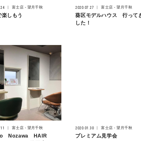
富士店
- 望月千秋
富士店
- 望月千秋
.24
2020.07.27
で楽しもう
葵区モデルハウス 行って
した！
富士店
- 望月千秋
富士店
- 望月千秋
.11
2020.01.30
hio Nozawa HAIR
プレミアム見学会