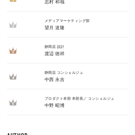
志村 和哉
キママプラス
メディアマーケティング部
2
望月 道隆
納得リフォームスタジオ
nattoku リノベ
静岡店 設計
3
渡辺 徳祥
分譲住宅･不動産
スタッフブログ
静岡店 コンシェルジュ
施工事例
お客さまの声
4
中西 永吉
お知らせ
土地情報
プロダクト本部 本部長／ コンシェルジュ
5
中野 昭博
近日分譲予定情報
会社情報
動画ギャラリー
採用情報