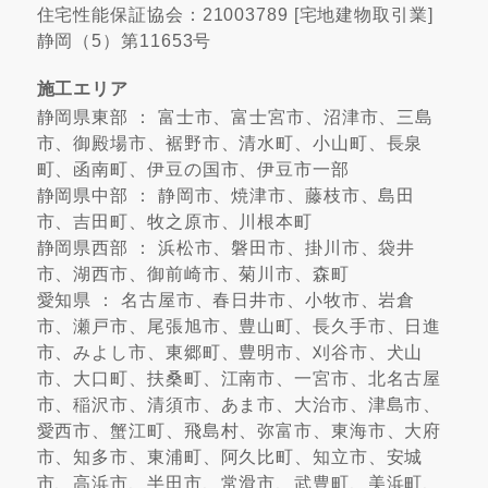
住宅性能保証協会：21003789 [宅地建物取引業]
静岡（5）第11653号
施工エリア
静岡県東部 ： 富士市、富士宮市、沼津市、三島
市、御殿場市、裾野市、清水町、小山町、長泉
町、函南町、伊豆の国市、伊豆市一部
静岡県中部 ： 静岡市、焼津市、藤枝市、島田
市、吉田町、牧之原市、川根本町
静岡県西部 ： 浜松市、磐田市、掛川市、袋井
市、湖西市、御前崎市、菊川市、森町
愛知県 ： 名古屋市、春日井市、小牧市、岩倉
市、瀬戸市、尾張旭市、豊山町、長久手市、日進
市、みよし市、東郷町、豊明市、刈谷市、犬山
市、大口町、扶桑町、江南市、一宮市、北名古屋
市、稲沢市、清須市、あま市、大治市、津島市、
愛西市、蟹江町、飛島村、弥富市、東海市、大府
市、知多市、東浦町、阿久比町、知立市、安城
市、高浜市、半田市、常滑市、武豊町、美浜町、