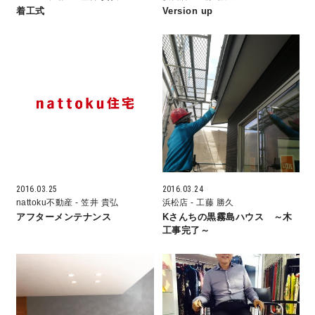
着工式
Version up
理想の暮らしを引き出すデザイン力
家具まで標準仕様の空間コーディネート
身体に優しい自然素材の家
耐震等級3 & 許容応力度計算 全棟標準
徹底したコストダウンの追求
2016.03.25
2016.03.24
nattoku不動産
- 笠井 貴弘
浜松店
- 工藤 勝久
アフターメンテナンス
Kさんちの黒霧島ハウス ～木
頑丈で長持ちの外壁
工事完了～
2030年の省エネ基準住宅
100年点検住宅