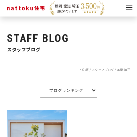
イベント
キャンペーン
STAFF BLOG
見学会
情報
スタッフブログ
ショールーム
資料請求
モデルハウス
HOME
/
スタッフブログ
/
本橋 結花
スタッフブログ
ブログランキング