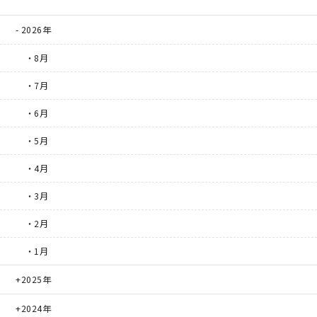
2026年
キママプラス
・8月
・7月
納得リフォームスタジオ
nattoku リノベ
・6月
分譲住宅･不動産
スタッフブログ
・5月
・4月
施工事例
お客さまの声
・3月
お知らせ
土地情報
・2月
・1月
近日分譲予定情報
会社情報
2025年
動画ギャラリー
採用情報
2024年