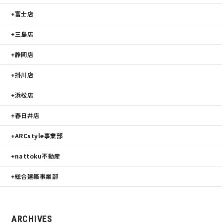
富士店
快適な室内環境へのこだわり
三島店
生涯続く安心のアフターフォロー
静岡店
掛川店
ラインナップ
浜松店
春日井店
最響の家
ARCstyle事業部
Groovin’
nattoku不動産
nattoku住宅25周年記念モデル
総合建築事業部
Glass Arts
ARCHIVES
Blue Style