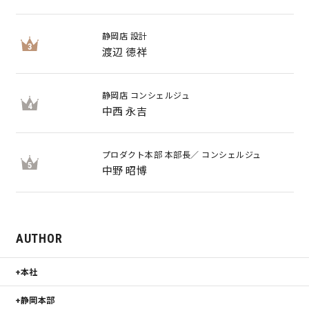
理想の暮らしを引き出すデザイン力
静岡店 設計
3
渡辺 徳祥
家具まで標準仕様の空間コーディネート
静岡店 コンシェルジュ
4
中西 永吉
身体に優しい自然素材の家
耐震等級3 & 許容応力度計算 全棟標準
プロダクト本部 本部長／ コンシェルジュ
5
中野 昭博
徹底したコストダウンの追求
頑丈で長持ちの外壁
AUTHOR
2030年の省エネ基準住宅
本社
100年点検住宅
静岡本部