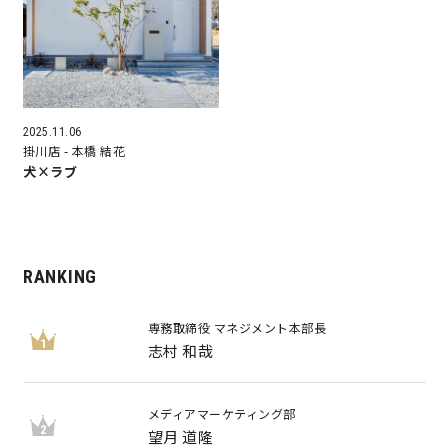
営業時間／10:00～20:00 定休日／年末年始
タップで電話をかける
2025.11.06
掛川店
- 本橋 結花
来店・見学予約
犬×ラブ
OWNER’S SITE オーナーズサイト
RANKING
専務取締役 マネジメント本部長
nattoku
グループコーポレートサイト
1
志村 和哉
メディアマーケティング部
nattoku住宅 10のこだわり
2
望月 道隆