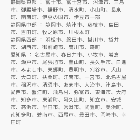
静岡県東部 ： 富士市、富士宮市、沼津市、三島
市、御殿場市、裾野市、清水町、小山町、長泉
町、函南町、伊豆の国市、伊豆市一部
静岡県中部 ： 静岡市、焼津市、藤枝市、島田
市、吉田町、牧之原市、川根本町
静岡県西部 ： 浜松市、磐田市、掛川市、袋井
市、湖西市、御前崎市、菊川市、森町
愛知県 ： 名古屋市、春日井市、小牧市、岩倉
市、瀬戸市、尾張旭市、豊山町、長久手市、日進
市、みよし市、東郷町、豊明市、刈谷市、犬山
市、大口町、扶桑町、江南市、一宮市、北名古屋
市、稲沢市、清須市、あま市、大治市、津島市、
愛西市、蟹江町、飛島村、弥富市、東海市、大府
市、知多市、東浦町、阿久比町、知立市、安城
市、高浜市、半田市、常滑市、武豊町、美浜町、
南知多町、碧南市、西尾市、豊田市、岡崎市、幸
田町