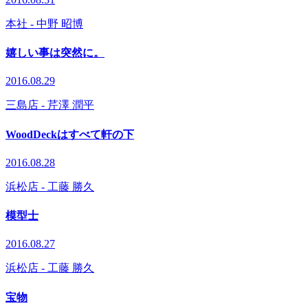
本社
- 中野 昭博
嬉しい事は突然に。
2016.08.29
三島店
- 芹澤 潤平
WoodDeckはすべて軒の下
2016.08.28
浜松店
- 工藤 勝久
模型士
2016.08.27
浜松店
- 工藤 勝久
宝物