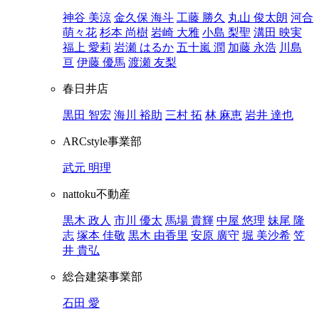
神谷 美涼
金久保 海斗
工藤 勝久
丸山 俊太朗
河合
萌々花
杉本 尚樹
岩崎 大雅
小島 梨聖
溝田 映実
福上 愛莉
岩瀬 はるか
五十嵐 潤
加藤 永浩
川島
亘
伊藤 優馬
渡瀬 友梨
春日井店
黒田 智宏
海川 裕助
三村 拓
林 麻恵
岩井 達也
ARCstyle事業部
武元 明理
nattoku不動産
黒木 政人
市川 優太
馬場 貴輝
中屋 悠理
妹尾 隆
志
塚本 佳敬
黒木 由香里
安原 廣守
堀 美沙希
笠
井 貴弘
総合建築事業部
石田 愛