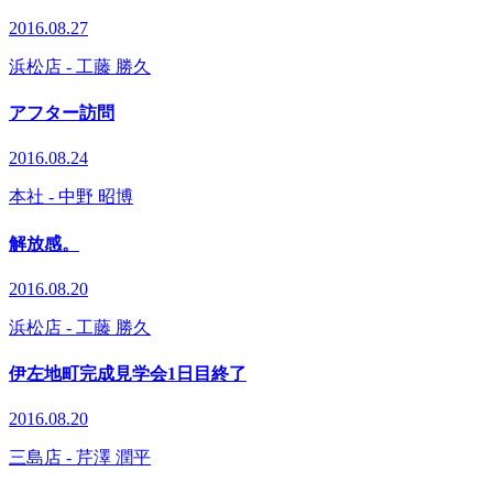
2016.08.27
浜松店
- 工藤 勝久
アフター訪問
2016.08.24
本社
- 中野 昭博
解放感。
2016.08.20
浜松店
- 工藤 勝久
伊左地町完成見学会1日目終了
2016.08.20
三島店
- 芹澤 潤平