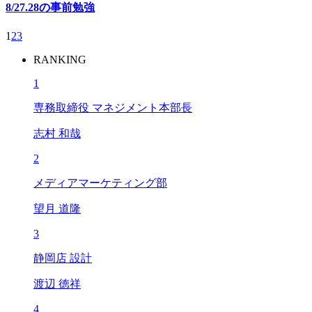
8/27.28の事前勉強
1
2
3
RANKING
1
専務取締役 マネジメント本部長
志村 和哉
2
メディアマーケティング部
望月 道隆
3
静岡店 設計
渡辺 徳祥
4