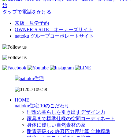
始
タップで電話をかける
来店・見学予約
OWNER’S SITE オーナーズサイト
nattoku
グループコーポレートサイト
HOME
nattoku住宅 10のこだわり
理想の暮らしを引き出すデザイン力
家具まで標準仕様の空間コーディネート
身体に優しい自然素材の家
耐震等級3 & 許容応力度計算 全棟標準