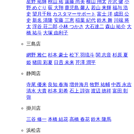
星野 祐輝
秋山 祐
遠藤 尚美
横山 翔太
芹沢 健
小
野 めぐり
荻 大翔
鹿児島 馨人
若山 来輝
福与 浩
史
望月千秋
カスタマーサポート
富士 洋
成田 公
史
新名 清隆
安藤 三恵
稲葉 紀代
鈴木 舞
川端 将
太
浮谷 荘二郎
小林 つかさ
大石達二
森山 祐介
大
橋 祐斗
大塚 由利子
三島店
網野 雅仁
杉本 豪士
松下 羽琉斗
関 志音
杉原 夏
姫
猪田 彩夏
日𠮷 未来
芹澤 潤平
静岡店
寺尾 優来
良知 春海
増井海月
牧野 祐輔
中西 永吉
清水 大貴
杉本 彩希
石上 諄弥
渡辺 徳祥
富田 彰
弥
掛川店
三谷 修一
本橋 結花
高橋 春花
鈴木 隆馬
浜松店