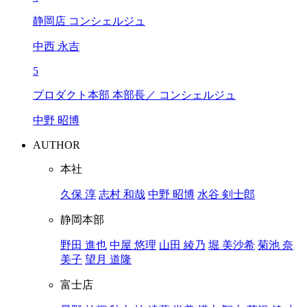
静岡店 コンシェルジュ
中西 永吉
5
プロダクト本部 本部長／ コンシェルジュ
中野 昭博
AUTHOR
本社
久保 淳
志村 和哉
中野 昭博
水谷 剣士郎
静岡本部
野田 進也
中屋 悠理
山田 綾乃
堀 美沙希
菊池 奈
美子
望月 道隆
富士店