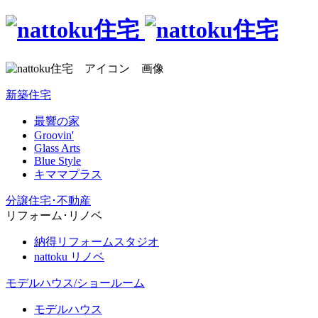
新築住宅
最響の家
Groovin'
Glass Arts
Blue Style
キママプラス
分譲住宅･不動産
リフォーム･リノベ
納得リフォームスタジオ
nattoku リノベ
モデルハウス/ショールーム
モデルハウス