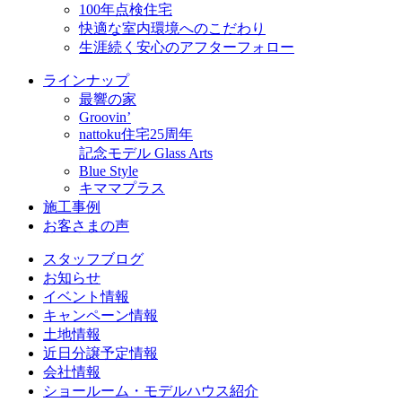
100年点検住宅
快適な室内環境へのこだわり
生涯続く安心のアフターフォロー
ラインナップ
最響の家
Groovin’
nattoku住宅25周年
記念モデル Glass Arts
Blue Style
キママプラス
施工事例
お客さまの声
スタッフブログ
お知らせ
イベント情報
キャンペーン情報
土地情報
近日分譲予定情報
会社情報
ショールーム・モデルハウス紹介