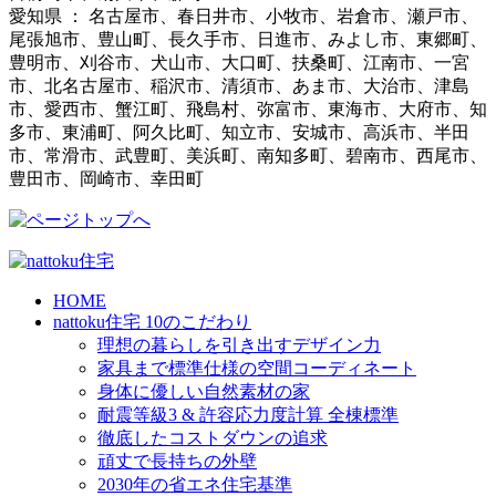
愛知県 ： 名古屋市、春日井市、小牧市、岩倉市、瀬戸市、
尾張旭市、豊山町、長久手市、日進市、みよし市、東郷町、
豊明市、刈谷市、犬山市、大口町、扶桑町、江南市、一宮
市、北名古屋市、稲沢市、清須市、あま市、大治市、津島
市、愛西市、蟹江町、飛島村、弥富市、東海市、大府市、知
多市、東浦町、阿久比町、知立市、安城市、高浜市、半田
市、常滑市、武豊町、美浜町、南知多町、碧南市、西尾市、
豊田市、岡崎市、幸田町
HOME
nattoku住宅 10のこだわり
理想の暮らしを引き出すデザイン力
家具まで標準仕様の空間コーディネート
身体に優しい自然素材の家
耐震等級3 & 許容応力度計算 全棟標準
徹底したコストダウンの追求
頑丈で長持ちの外壁
2030年の省エネ住宅基準