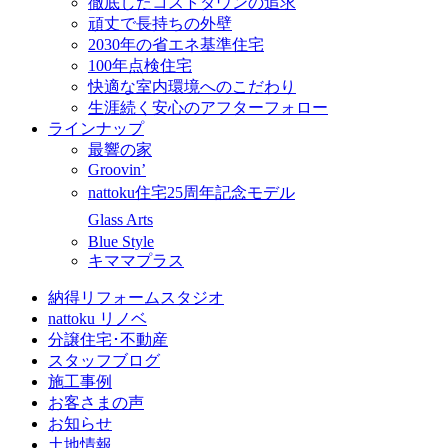
徹底したコストダウンの追求
頑丈で長持ちの外壁
2030年の省エネ基準住宅
100年点検住宅
快適な室内環境へのこだわり
生涯続く安心のアフターフォロー
ラインナップ
最響の家
Groovin’
nattoku住宅25周年記念モデル
Glass Arts
Blue Style
キママプラス
納得リフォームスタジオ
nattoku リノベ
分譲住宅･不動産
スタッフブログ
施工事例
お客さまの声
お知らせ
土地情報