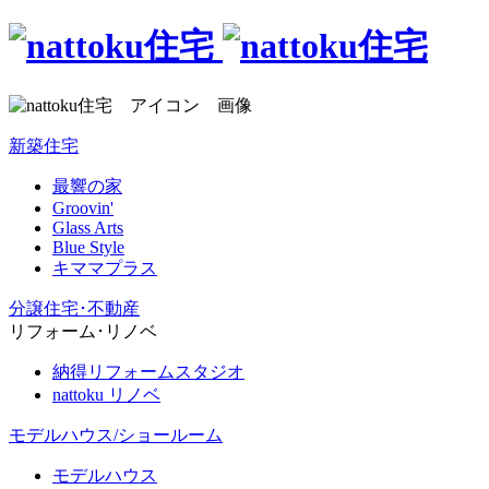
新築住宅
最響の家
Groovin'
Glass Arts
Blue Style
キママプラス
分譲住宅･不動産
リフォーム･リノベ
納得リフォームスタジオ
nattoku リノベ
モデルハウス/ショールーム
モデルハウス