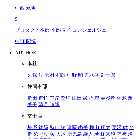
中西 永吉
5
プロダクト本部 本部長／ コンシェルジュ
中野 昭博
AUTHOR
本社
久保 淳
志村 和哉
中野 昭博
水谷 剣士郎
静岡本部
野田 進也
中屋 悠理
山田 綾乃
堀 美沙希
菊池 奈
美子
望月 道隆
富士店
星野 祐輝
秋山 祐
遠藤 尚美
横山 翔太
芹沢 健
小
野 めぐり
荻 大翔
鹿児島 馨人
若山 来輝
福与 浩