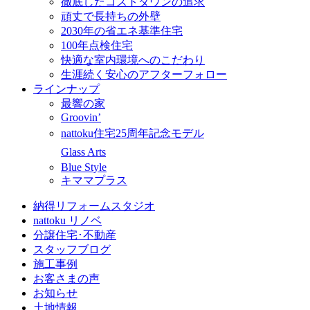
徹底したコストダウンの追求
頑丈で長持ちの外壁
2030年の省エネ基準住宅
100年点検住宅
快適な室内環境へのこだわり
生涯続く安心のアフターフォロー
ラインナップ
最響の家
Groovin’
nattoku住宅25周年記念モデル
Glass Arts
Blue Style
キママプラス
納得リフォームスタジオ
nattoku リノベ
分譲住宅･不動産
スタッフブログ
施工事例
お客さまの声
お知らせ
土地情報