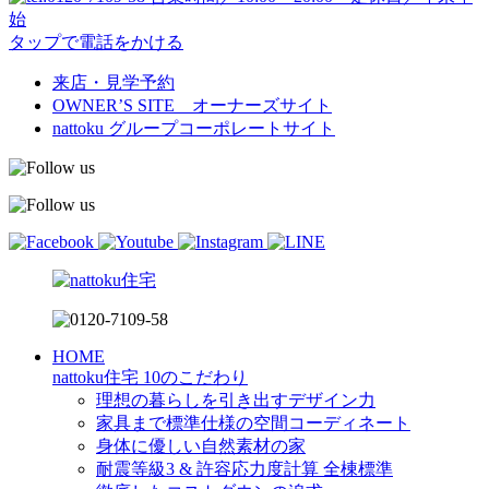
始
タップで電話をかける
来店・見学予約
OWNER’S SITE オーナーズサイト
nattoku
グループコーポレートサイト
HOME
nattoku住宅 10のこだわり
理想の暮らしを引き出すデザイン力
家具まで標準仕様の空間コーディネート
身体に優しい自然素材の家
耐震等級3 & 許容応力度計算 全棟標準