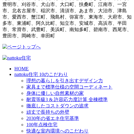
豊明市、刈谷市、犬山市、大口町、扶桑町、江南市、一宮
市、北名古屋市、稲沢市、清須市、あま市、大治市、津島
市、愛西市、蟹江町、飛島村、弥富市、東海市、大府市、知
多市、東浦町、阿久比町、知立市、安城市、高浜市、半田
市、常滑市、武豊町、美浜町、南知多町、碧南市、西尾市、
豊田市、岡崎市、幸田町
HOME
nattoku住宅 10のこだわり
理想の暮らしを引き出すデザイン力
家具まで標準仕様の空間コーディネート
身体に優しい自然素材の家
耐震等級3 & 許容応力度計算 全棟標準
徹底したコストダウンの追求
頑丈で長持ちの外壁
2030年の省エネ住宅基準
100年点検住宅
快適な室内環境へのこだわり