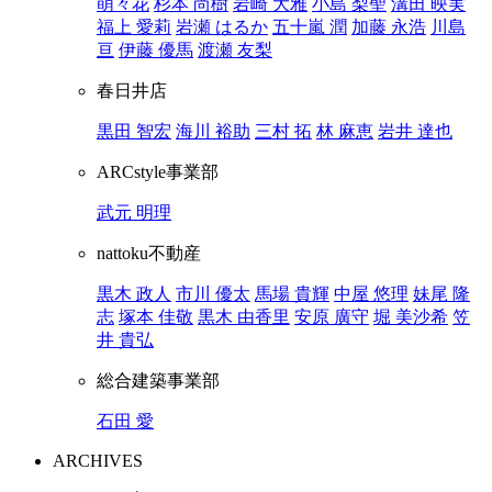
萌々花
杉本 尚樹
岩崎 大雅
小島 梨聖
溝田 映実
福上 愛莉
岩瀬 はるか
五十嵐 潤
加藤 永浩
川島
亘
伊藤 優馬
渡瀬 友梨
春日井店
黒田 智宏
海川 裕助
三村 拓
林 麻恵
岩井 達也
ARCstyle事業部
武元 明理
nattoku不動産
黒木 政人
市川 優太
馬場 貴輝
中屋 悠理
妹尾 隆
志
塚本 佳敬
黒木 由香里
安原 廣守
堀 美沙希
笠
井 貴弘
総合建築事業部
石田 愛
ARCHIVES