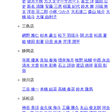
史
望月千秋
カスタマーサポート
富士 洋
成田 公
史
新名 清隆
安藤 三恵
稲葉 紀代
鈴木 舞
川端 将
太
浮谷 荘二郎
小林 つかさ
大石達二
森山 祐介
大
橋 祐斗
大塚 由利子
三島店
網野 雅仁
杉本 豪士
松下 羽琉斗
関 志音
杉原 夏
姫
猪田 彩夏
日𠮷 未来
芹澤 潤平
静岡店
寺尾 優来
良知 春海
増井海月
牧野 祐輔
中西 永吉
清水 大貴
杉本 彩希
石上 諄弥
渡辺 徳祥
富田 彰
弥
掛川店
三谷 修一
本橋 結花
高橋 春花
鈴木 隆馬
浜松店
神谷 美涼
金久保 海斗
工藤 勝久
丸山 俊太朗
河合