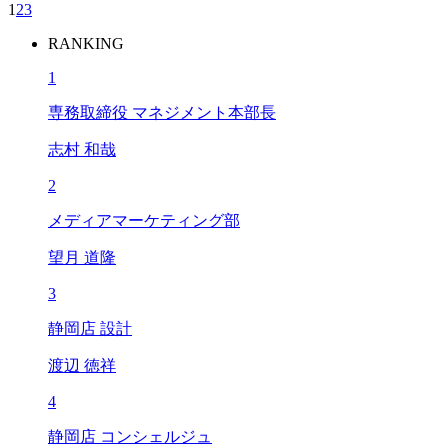
1
2
3
RANKING
1
専務取締役 マネジメント本部長
志村 和哉
2
メディアマーケティング部
望月 道隆
3
静岡店 設計
渡辺 徳祥
4
静岡店 コンシェルジュ