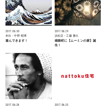
営業時間／10:00～20:00 定休日／年末年始
タップで電話をかける
2017.06.30
2017.06.29
本社
- 中野 昭博
浜松店
- 工藤 勝久
来店・見学予約
遊んできます！
雄踏町に【ムーミンの家】誕
生！
OWNER’S SITE オーナーズサイト
nattoku
グループコーポレートサイト
nattoku住宅 10のこだわり
2017.06.28
2017.06.25