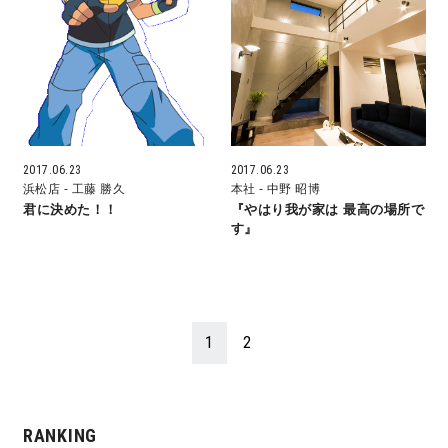
快適な室内環境へのこだわり
生涯続く安心のアフターフォロー
ラインナップ
2017.06.23
2017.06.23
浜松店
- 工藤 勝久
本社
- 中野 昭博
君に決めた！！
『やはり我が家は 最高の場所で
す』
最響の家
Groovin’
1
2
nattoku住宅25周年記念モデル
Glass Arts
RANKING
Blue Style