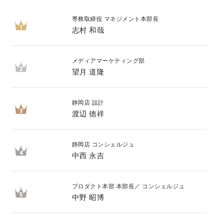
専務取締役 マネジメント本部長
キママプラス
1
志村 和哉
納得リフォームスタジオ
nattoku リノベ
メディアマーケティング部
2
望月 道隆
分譲住宅･不動産
スタッフブログ
静岡店 設計
3
渡辺 徳祥
施工事例
お客さまの声
静岡店 コンシェルジュ
お知らせ
土地情報
4
中西 永吉
近日分譲予定情報
会社情報
プロダクト本部 本部長／ コンシェルジュ
5
中野 昭博
動画ギャラリー
採用情報