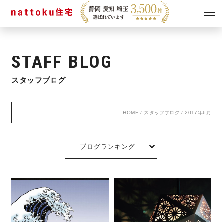
イベント
キャンペーン
STAFF BLOG
見学会
情報
スタッフブログ
ショールーム
資料請求
モデルハウス
HOME
/
スタッフブログ
/
2017年6月
スタッフブログ
ブログランキング