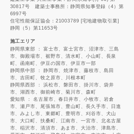
30817号 建築士事務所：静岡県知事登録（4）第
6997号
住宅性能保証協会：21003789 [宅地建物取引業]
静岡（5）第11653号
施工エリア
静岡県東部 ： 富士市、富士宮市、沼津市、三島
市、御殿場市、裾野市、清水町、小山町、長泉
町、函南町、伊豆の国市、伊豆市一部
静岡県中部 ： 静岡市、焼津市、藤枝市、島田
市、吉田町、牧之原市、川根本町
静岡県西部 ： 浜松市、磐田市、掛川市、袋井
市、湖西市、御前崎市、菊川市、森町
愛知県 ： 名古屋市、春日井市、小牧市、岩倉
市、瀬戸市、尾張旭市、豊山町、長久手市、日進
市、みよし市、東郷町、豊明市、刈谷市、犬山
市、大口町、扶桑町、江南市、一宮市、北名古屋
市、稲沢市、清須市、あま市、大治市、津島市、