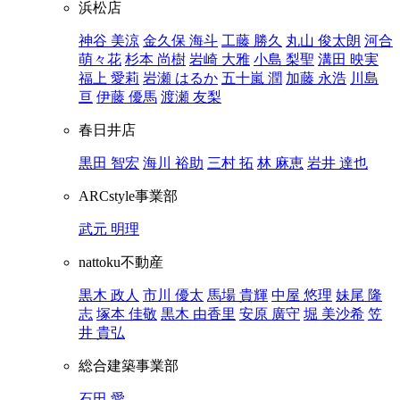
浜松店
神谷 美涼
金久保 海斗
工藤 勝久
丸山 俊太朗
河合
萌々花
杉本 尚樹
岩崎 大雅
小島 梨聖
溝田 映実
福上 愛莉
岩瀬 はるか
五十嵐 潤
加藤 永浩
川島
亘
伊藤 優馬
渡瀬 友梨
春日井店
黒田 智宏
海川 裕助
三村 拓
林 麻恵
岩井 達也
ARCstyle事業部
武元 明理
nattoku不動産
黒木 政人
市川 優太
馬場 貴輝
中屋 悠理
妹尾 隆
志
塚本 佳敬
黒木 由香里
安原 廣守
堀 美沙希
笠
井 貴弘
総合建築事業部
石田 愛