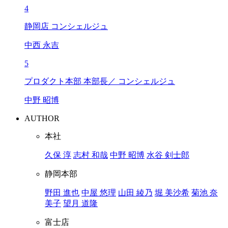
4
静岡店 コンシェルジュ
中西 永吉
5
プロダクト本部 本部長／ コンシェルジュ
中野 昭博
AUTHOR
本社
久保 淳
志村 和哉
中野 昭博
水谷 剣士郎
静岡本部
野田 進也
中屋 悠理
山田 綾乃
堀 美沙希
菊池 奈
美子
望月 道隆
富士店