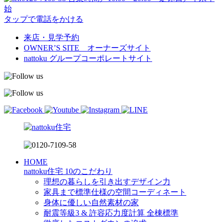
始
タップで電話をかける
来店・見学予約
OWNER’S SITE オーナーズサイト
nattoku
グループコーポレートサイト
HOME
nattoku住宅 10のこだわり
理想の暮らしを引き出すデザイン力
家具まで標準仕様の空間コーディネート
身体に優しい自然素材の家
耐震等級3 & 許容応力度計算 全棟標準