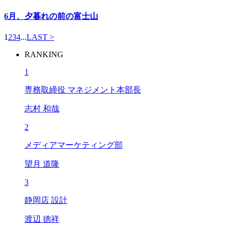
6月、夕暮れの前の富士山
1
2
3
4
...
LAST >
RANKING
1
専務取締役 マネジメント本部長
志村 和哉
2
メディアマーケティング部
望月 道隆
3
静岡店 設計
渡辺 徳祥