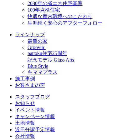
2030年の省エネ住宅基準
100年点検住宅
快適な室内環境へのこだわり
生涯続く安心のアフターフォロー
ラインナップ
最響の家
Groovin’
nattoku住宅25周年
記念モデル Glass Arts
Blue Style
キママプラス
施工事例
お客さまの声
スタッフブログ
お知らせ
イベント情報
キャンペーン情報
土地情報
近日分譲予定情報
会社情報