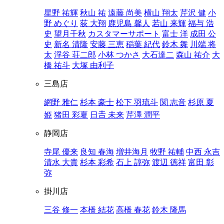
星野 祐輝
秋山 祐
遠藤 尚美
横山 翔太
芹沢 健
小
野 めぐり
荻 大翔
鹿児島 馨人
若山 来輝
福与 浩
史
望月千秋
カスタマーサポート
富士 洋
成田 公
史
新名 清隆
安藤 三恵
稲葉 紀代
鈴木 舞
川端 将
太
浮谷 荘二郎
小林 つかさ
大石達二
森山 祐介
大
橋 祐斗
大塚 由利子
三島店
網野 雅仁
杉本 豪士
松下 羽琉斗
関 志音
杉原 夏
姫
猪田 彩夏
日𠮷 未来
芹澤 潤平
静岡店
寺尾 優来
良知 春海
増井海月
牧野 祐輔
中西 永吉
清水 大貴
杉本 彩希
石上 諄弥
渡辺 徳祥
富田 彰
弥
掛川店
三谷 修一
本橋 結花
高橋 春花
鈴木 隆馬