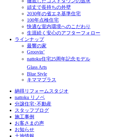
徹底したコストダウンの追求
頑丈で長持ちの外壁
2030年の省エネ基準住宅
100年点検住宅
快適な室内環境へのこだわり
生涯続く安心のアフターフォロー
ラインナップ
最響の家
Groovin’
nattoku住宅25周年記念モデル
Glass Arts
Blue Style
キママプラス
納得リフォームスタジオ
nattoku リノベ
分譲住宅･不動産
スタッフブログ
施工事例
お客さまの声
お知らせ
土地情報