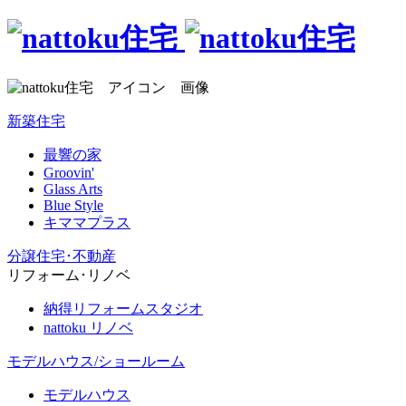
新築住宅
最響の家
Groovin'
Glass Arts
Blue Style
キママプラス
分譲住宅･不動産
リフォーム･リノベ
納得リフォームスタジオ
nattoku リノベ
モデルハウス/ショールーム
モデルハウス