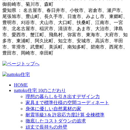
御前崎市、菊川市、森町
愛知県 ： 名古屋市、春日井市、小牧市、岩倉市、瀬戸市、
尾張旭市、豊山町、長久手市、日進市、みよし市、東郷町、
豊明市、刈谷市、犬山市、大口町、扶桑町、江南市、一宮
市、北名古屋市、稲沢市、清須市、あま市、大治市、津島
市、愛西市、蟹江町、飛島村、弥富市、東海市、大府市、知
多市、東浦町、阿久比町、知立市、安城市、高浜市、半田
市、常滑市、武豊町、美浜町、南知多町、碧南市、西尾市、
豊田市、岡崎市、幸田町
HOME
nattoku住宅 10のこだわり
理想の暮らしを引き出すデザイン力
家具まで標準仕様の空間コーディネート
身体に優しい自然素材の家
耐震等級3 & 許容応力度計算 全棟標準
徹底したコストダウンの追求
頑丈で長持ちの外壁