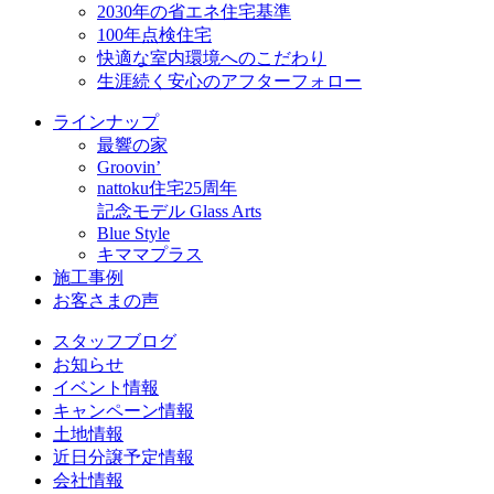
2030年の省エネ住宅基準
100年点検住宅
快適な室内環境へのこだわり
生涯続く安心のアフターフォロー
ラインナップ
最響の家
Groovin’
nattoku住宅25周年
記念モデル Glass Arts
Blue Style
キママプラス
施工事例
お客さまの声
スタッフブログ
お知らせ
イベント情報
キャンペーン情報
土地情報
近日分譲予定情報
会社情報