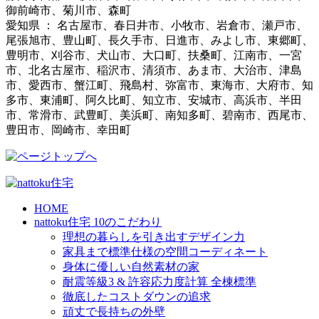
御前崎市、菊川市、森町
愛知県 ： 名古屋市、春日井市、小牧市、岩倉市、瀬戸市、
尾張旭市、豊山町、長久手市、日進市、みよし市、東郷町、
豊明市、刈谷市、犬山市、大口町、扶桑町、江南市、一宮
市、北名古屋市、稲沢市、清須市、あま市、大治市、津島
市、愛西市、蟹江町、飛島村、弥富市、東海市、大府市、知
多市、東浦町、阿久比町、知立市、安城市、高浜市、半田
市、常滑市、武豊町、美浜町、南知多町、碧南市、西尾市、
豊田市、岡崎市、幸田町
HOME
nattoku住宅 10のこだわり
理想の暮らしを引き出すデザイン力
家具まで標準仕様の空間コーディネート
身体に優しい自然素材の家
耐震等級3 & 許容応力度計算 全棟標準
徹底したコストダウンの追求
頑丈で長持ちの外壁