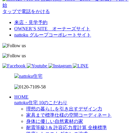
始
タップで電話をかける
来店・見学予約
OWNER’S SITE オーナーズサイト
nattoku
グループコーポレートサイト
HOME
nattoku住宅 10のこだわり
理想の暮らしを引き出すデザイン力
家具まで標準仕様の空間コーディネート
身体に優しい自然素材の家
耐震等級3 & 許容応力度計算 全棟標準