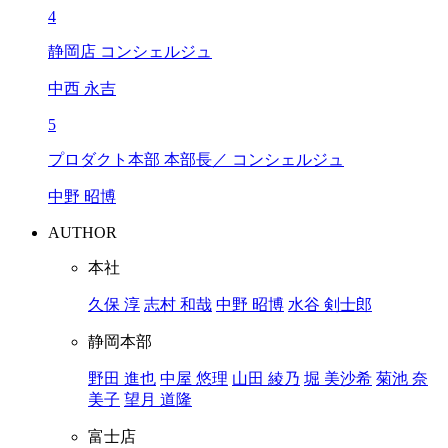
4
静岡店 コンシェルジュ
中西 永吉
5
プロダクト本部 本部長／ コンシェルジュ
中野 昭博
AUTHOR
本社
久保 淳
志村 和哉
中野 昭博
水谷 剣士郎
静岡本部
野田 進也
中屋 悠理
山田 綾乃
堀 美沙希
菊池 奈
美子
望月 道隆
富士店