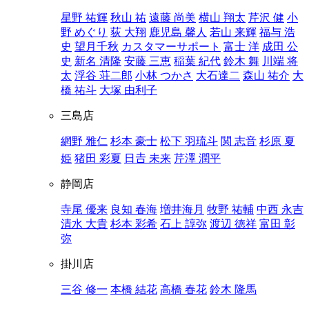
星野 祐輝
秋山 祐
遠藤 尚美
横山 翔太
芹沢 健
小
野 めぐり
荻 大翔
鹿児島 馨人
若山 来輝
福与 浩
史
望月千秋
カスタマーサポート
富士 洋
成田 公
史
新名 清隆
安藤 三恵
稲葉 紀代
鈴木 舞
川端 将
太
浮谷 荘二郎
小林 つかさ
大石達二
森山 祐介
大
橋 祐斗
大塚 由利子
三島店
網野 雅仁
杉本 豪士
松下 羽琉斗
関 志音
杉原 夏
姫
猪田 彩夏
日𠮷 未来
芹澤 潤平
静岡店
寺尾 優来
良知 春海
増井海月
牧野 祐輔
中西 永吉
清水 大貴
杉本 彩希
石上 諄弥
渡辺 徳祥
富田 彰
弥
掛川店
三谷 修一
本橋 結花
高橋 春花
鈴木 隆馬