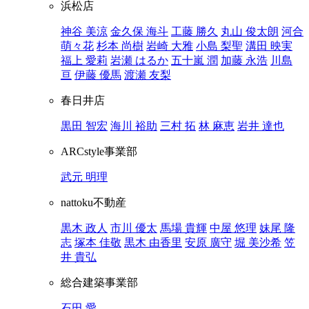
浜松店
神谷 美涼
金久保 海斗
工藤 勝久
丸山 俊太朗
河合
萌々花
杉本 尚樹
岩崎 大雅
小島 梨聖
溝田 映実
福上 愛莉
岩瀬 はるか
五十嵐 潤
加藤 永浩
川島
亘
伊藤 優馬
渡瀬 友梨
春日井店
黒田 智宏
海川 裕助
三村 拓
林 麻恵
岩井 達也
ARCstyle事業部
武元 明理
nattoku不動産
黒木 政人
市川 優太
馬場 貴輝
中屋 悠理
妹尾 隆
志
塚本 佳敬
黒木 由香里
安原 廣守
堀 美沙希
笠
井 貴弘
総合建築事業部
石田 愛