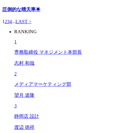
圧倒的な晴天率☀
1
2
3
4
...
LAST >
RANKING
1
専務取締役 マネジメント本部長
志村 和哉
2
メディアマーケティング部
望月 道隆
3
静岡店 設計
渡辺 徳祥