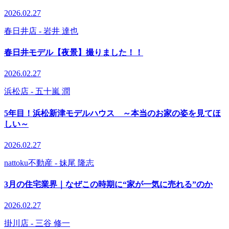
2026.02.27
春日井店
- 岩井 達也
春日井モデル【夜景】撮りました！！
2026.02.27
浜松店
- 五十嵐 潤
5年目！浜松新津モデルハウス ～本当のお家の姿を見てほ
しい～
2026.02.27
nattoku不動産
- 妹尾 隆志
3月の住宅業界｜なぜこの時期に“家が一気に売れる”のか
2026.02.27
掛川店
- 三谷 修一