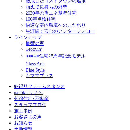
徹底したコストダウンの追求
頑丈で長持ちの外壁
2030年の省エネ基準住宅
100年点検住宅
快適な室内環境へのこだわり
生涯続く安心のアフターフォロー
ラインナップ
最響の家
Groovin’
nattoku住宅25周年記念モデル
Glass Arts
Blue Style
キママプラス
納得リフォームスタジオ
nattoku リノベ
分譲住宅･不動産
スタッフブログ
施工事例
お客さまの声
お知らせ
土地情報