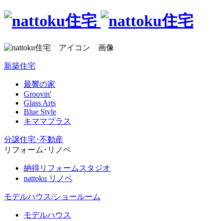
新築住宅
最響の家
Groovin'
Glass Arts
Blue Style
キママプラス
分譲住宅･不動産
リフォーム･リノベ
納得リフォームスタジオ
nattoku リノベ
モデルハウス/ショールーム
モデルハウス