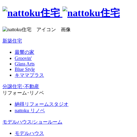
新築住宅
最響の家
Groovin'
Glass Arts
Blue Style
キママプラス
分譲住宅･不動産
リフォーム･リノベ
納得リフォームスタジオ
nattoku リノベ
モデルハウス/ショールーム
モデルハウス