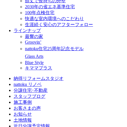
頑丈で長持ちの外壁
2030年の省エネ基準住宅
100年点検住宅
快適な室内環境へのこだわり
生涯続く安心のアフターフォロー
ラインナップ
最響の家
Groovin’
nattoku住宅25周年記念モデル
Glass Arts
Blue Style
キママプラス
納得リフォームスタジオ
nattoku リノベ
分譲住宅･不動産
スタッフブログ
施工事例
お客さまの声
お知らせ
土地情報
近日分譲予定情報