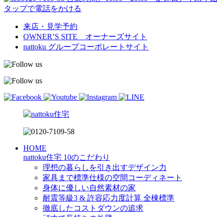
タップで電話をかける
来店・見学予約
OWNER’S SITE オーナーズサイト
nattoku
グループコーポレートサイト
HOME
nattoku住宅 10のこだわり
理想の暮らしを引き出すデザイン力
家具まで標準仕様の空間コーディネート
身体に優しい自然素材の家
耐震等級3 & 許容応力度計算 全棟標準
徹底したコストダウンの追求