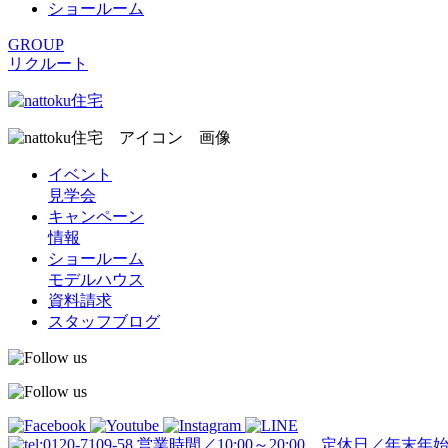
ショールーム
GROUP
リクルート
イベント
見学会
キャンペーン
情報
ショールーム
モデルハウス
資料請求
スタッフブログ
営業時間／10:00～20:00 定休日／年末年