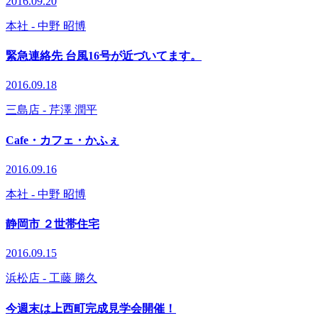
2016.09.20
本社
- 中野 昭博
緊急連絡先 台風16号が近づいてます。
2016.09.18
三島店
- 芹澤 潤平
Cafe・カフェ・かふぇ
2016.09.16
本社
- 中野 昭博
静岡市 ２世帯住宅
2016.09.15
浜松店
- 工藤 勝久
今週末は上西町完成見学会開催！