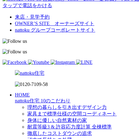
タップで電話をかける
来店・見学予約
OWNER’S SITE オーナーズサイト
nattoku
グループコーポレートサイト
HOME
nattoku住宅 10のこだわり
理想の暮らしを引き出すデザイン力
家具まで標準仕様の空間コーディネート
身体に優しい自然素材の家
耐震等級3 & 許容応力度計算 全棟標準
徹底したコストダウンの追求