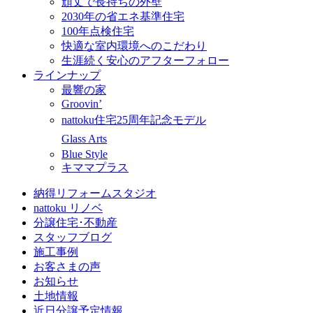
頑丈で長持ちの外壁
2030年の省エネ基準住宅
100年点検住宅
快適な室内環境へのこだわり
生涯続く安心のアフターフォロー
ラインナップ
最響の家
Groovin’
nattoku住宅25周年記念モデル
Glass Arts
Blue Style
キママプラス
納得リフォームスタジオ
nattoku リノベ
分譲住宅･不動産
スタッフブログ
施工事例
お客さまの声
お知らせ
土地情報
近日分譲予定情報