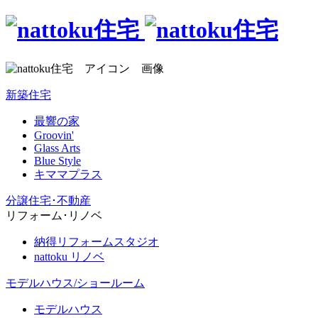
新築住宅
最響の家
Groovin'
Glass Arts
Blue Style
キママプラス
分譲住宅･不動産
リフォーム･リノベ
納得リフォームスタジオ
nattoku リノベ
モデルハウス/ショールーム
モデルハウス