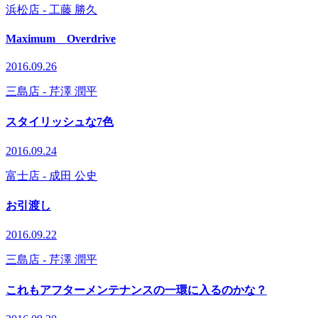
浜松店
- 工藤 勝久
Maximum Overdrive
2016.09.26
三島店
- 芹澤 潤平
スタイリッシュな7色
2016.09.24
富士店
- 成田 公史
お引渡し
2016.09.22
三島店
- 芹澤 潤平
これもアフターメンテナンスの一環に入るのかな？