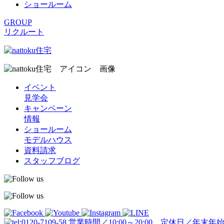
ショールーム
GROUP
リクルート
イベント
見学会
キャンペーン
情報
ショールーム
モデルハウス
資料請求
スタッフブログ
営業時間／10:00～20:00 定休日／年末年