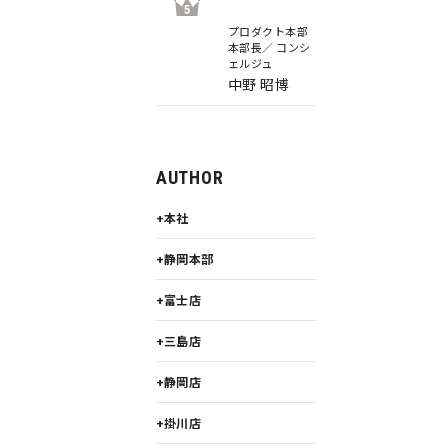
5
プロダクト本部
本部長／ コンシ
ェルジュ
中野 昭博
AUTHOR
本社
静岡本部
富士店
三島店
静岡店
掛川店