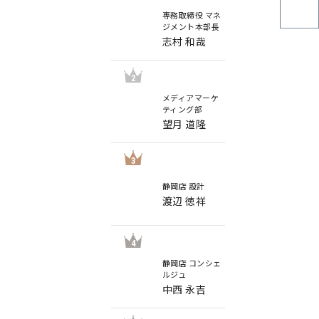
専務取締役 マネ
ジメント本部長
志村 和哉
2
メディアマーケ
ティング部
望月 道隆
3
静岡店 設計
渡辺 徳祥
4
静岡店 コンシェ
ルジュ
中西 永吉