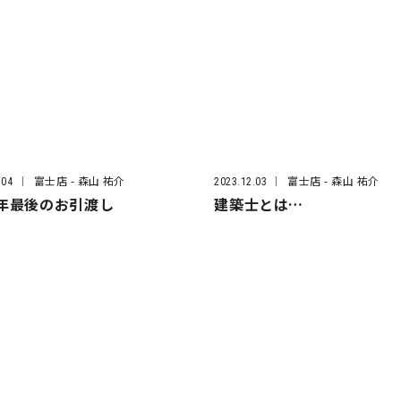
富士店
- 森山 祐介
富士店
- 森山 祐介
.04
2023.12.03
3年最後のお引渡し
建築士とは…