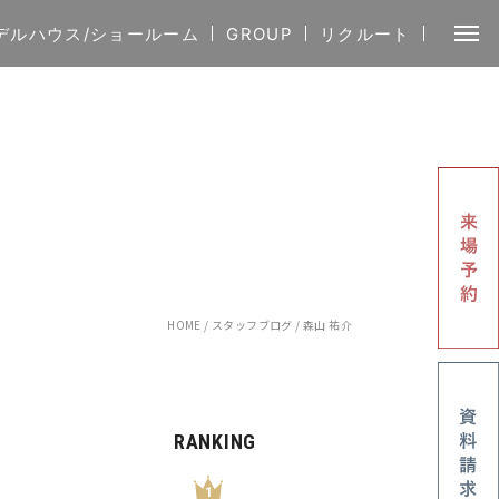
デルハウス/ショールーム
GROUP
リクルート
HOME
/
スタッフブログ
/
森山 祐介
RANKING
1