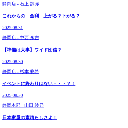
静岡店
- 石上 諄弥
これからの 金利 上がる？下がる？
2025.08.31
静岡店
- 中西 永吉
【準備は大事】ワイド団信？
2025.08.30
静岡店
- 杉本 彩希
イベントに終わりはない・・・？！
2025.08.30
静岡本部
- 山田 綾乃
日本家屋の素晴らしさよ！