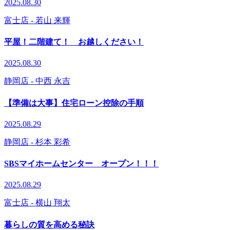
2025.08.30
富士店
- 若山 来輝
平屋！二階建て！ お越しください！
2025.08.30
静岡店
- 中西 永吉
【準備は大事】住宅ローン控除の手順
2025.08.29
静岡店
- 杉本 彩希
SBSマイホームセンター オープン！！！
2025.08.29
富士店
- 横山 翔太
暮らしの質を高める秘訣