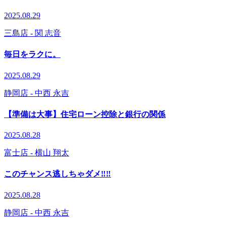
2025.08.29
三島店
- 関 志音
毎日をラクに。
2025.08.29
静岡店
- 中西 永吉
【準備は大事】住宅ローン控除と銀行の関係
2025.08.28
富士店
- 横山 翔太
このチャンス逃しちゃダメ‼️‼️
2025.08.28
静岡店
- 中西 永吉