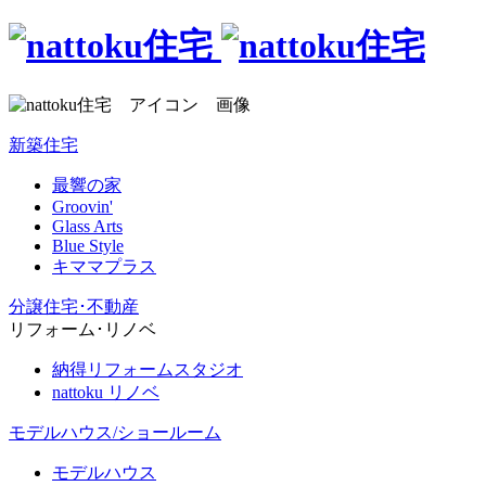
新築住宅
最響の家
Groovin'
Glass Arts
Blue Style
キママプラス
分譲住宅･不動産
リフォーム･リノベ
納得リフォームスタジオ
nattoku リノベ
モデルハウス/ショールーム
モデルハウス