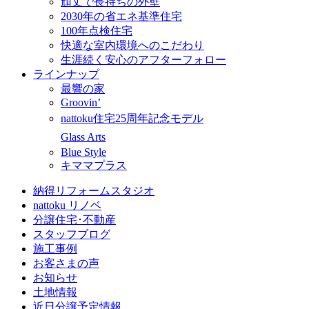
頑丈で長持ちの外壁
2030年の省エネ基準住宅
100年点検住宅
快適な室内環境へのこだわり
生涯続く安心のアフターフォロー
ラインナップ
最響の家
Groovin’
nattoku住宅25周年記念モデル
Glass Arts
Blue Style
キママプラス
納得リフォームスタジオ
nattoku リノベ
分譲住宅･不動産
スタッフブログ
施工事例
お客さまの声
お知らせ
土地情報
近日分譲予定情報