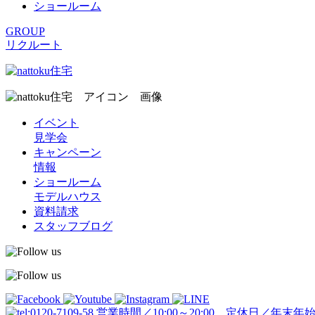
ショールーム
GROUP
リクルート
イベント
見学会
キャンペーン
情報
ショールーム
モデルハウス
資料請求
スタッフブログ
営業時間／10:00～20:00 定休日／年末年