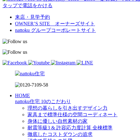
タップで電話をかける
来店・見学予約
OWNER’S SITE オーナーズサイト
nattoku
グループコーポレートサイト
HOME
nattoku住宅 10のこだわり
理想の暮らしを引き出すデザイン力
家具まで標準仕様の空間コーディネート
身体に優しい自然素材の家
耐震等級3 & 許容応力度計算 全棟標準
徹底したコストダウンの追求