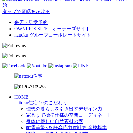
始
タップで電話をかける
来店・見学予約
OWNER’S SITE オーナーズサイト
nattoku
グループコーポレートサイト
HOME
nattoku住宅 10のこだわり
理想の暮らしを引き出すデザイン力
家具まで標準仕様の空間コーディネート
身体に優しい自然素材の家
耐震等級3 & 許容応力度計算 全棟標準